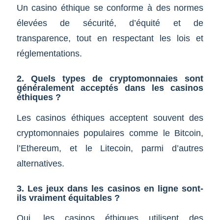
Un casino éthique se conforme à des normes
élevées de sécurité, d’équité et de
transparence, tout en respectant les lois et
réglementations.
2. Quels types de cryptomonnaies sont
généralement acceptés dans les casinos
éthiques ?
Les casinos éthiques acceptent souvent des
cryptomonnaies populaires comme le Bitcoin,
l’Ethereum, et le Litecoin, parmi d’autres
alternatives.
3. Les jeux dans les casinos en ligne sont-
ils vraiment équitables ?
Oui, les casinos éthiques utilisent des