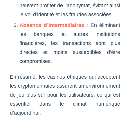
peuvent profiter de l’anonymat, évitant ainsi
le vol d’identité et les fraudes associées.
Absence d’intermédiaires
: En éliminant
les banques et autres institutions
financières, les transactions sont plus
directes et moins susceptibles d’être
compromises.
En résumé, les casinos éthiques qui acceptent
les cryptomonnaies assurent un environnement
de jeu plus sûr pour les utilisateurs, ce qui est
essentiel dans le climat numérique
d’aujourd’hui.