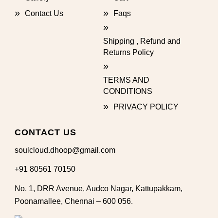
Contact Us
Faqs
Shipping , Refund and
Returns Policy
TERMS AND
CONDITIONS
PRIVACY POLICY
CONTACT US
soulcloud.dhoop@gmail.com
+91 80561 70150
No. 1, DRR Avenue, Audco Nagar, Kattupakkam,
Poonamallee, Chennai – 600 056.