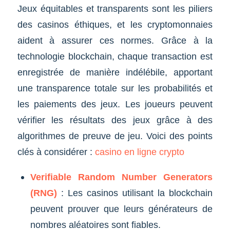
Jeux équitables et transparents sont les piliers
des casinos éthiques, et les cryptomonnaies
aident à assurer ces normes. Grâce à la
technologie blockchain, chaque transaction est
enregistrée de manière indélébile, apportant
une transparence totale sur les probabilités et
les paiements des jeux. Les joueurs peuvent
vérifier les résultats des jeux grâce à des
algorithmes de preuve de jeu. Voici des points
clés à considérer :
casino en ligne crypto
Verifiable Random Number Generators
(RNG)
: Les casinos utilisant la blockchain
peuvent prouver que leurs générateurs de
nombres aléatoires sont fiables.