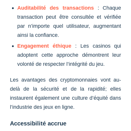
Auditabilité des transactions
: Chaque
transaction peut être consultée et vérifiée
par n’importe quel utilisateur, augmentant
ainsi la confiance.
Engagement éthique
: Les casinos qui
adoptent cette approche démontrent leur
volonté de respecter l’intégrité du jeu.
Les avantages des cryptomonnaies vont au-
delà de la sécurité et de la rapidité; elles
instaurent également une culture d’équité dans
l’industrie des jeux en ligne.
Accessibilité accrue