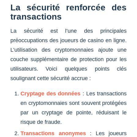
La sécurité renforcée des
transactions
La sécurité est l’une des principales
préoccupations des joueurs de casino en ligne.
L’utilisation des cryptomonnaies ajoute une
couche supplémentaire de protection pour les
utilisateurs. Voici quelques points clés
soulignant cette sécurité accrue :
Cryptage des données
: Les transactions
en cryptomonnaies sont souvent protégées
par un cryptage de pointe, réduisant le
risque de fraude.
Transactions anonymes
: Les joueurs