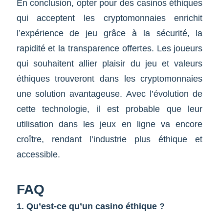
En conclusion, opter pour des casinos éthiques
qui acceptent les cryptomonnaies enrichit
l’expérience de jeu grâce à la sécurité, la
rapidité et la transparence offertes. Les joueurs
qui souhaitent allier plaisir du jeu et valeurs
éthiques trouveront dans les cryptomonnaies
une solution avantageuse. Avec l’évolution de
cette technologie, il est probable que leur
utilisation dans les jeux en ligne va encore
croître, rendant l’industrie plus éthique et
accessible.
FAQ
1. Qu’est-ce qu’un casino éthique ?