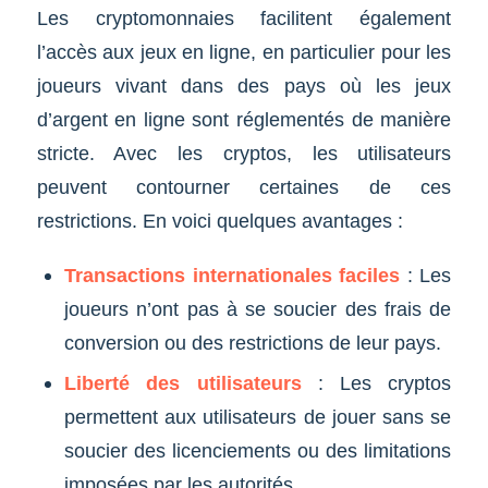
Les cryptomonnaies facilitent également
l’accès aux jeux en ligne, en particulier pour les
joueurs vivant dans des pays où les jeux
d’argent en ligne sont réglementés de manière
stricte. Avec les cryptos, les utilisateurs
peuvent contourner certaines de ces
restrictions. En voici quelques avantages :
Transactions internationales faciles
: Les
joueurs n’ont pas à se soucier des frais de
conversion ou des restrictions de leur pays.
Liberté des utilisateurs
: Les cryptos
permettent aux utilisateurs de jouer sans se
soucier des licenciements ou des limitations
imposées par les autorités.