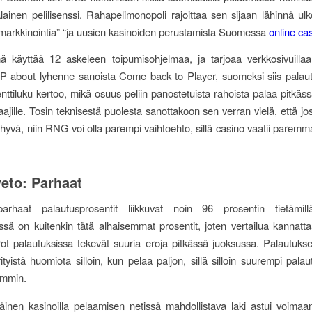
ainen pelilisenssi. Rahapelimonopoli rajoittaa sen sijaan lähinnä ul
markkinointia” “ja uusien kasinoiden perustamista Suomessa
online ca
 käyttää 12 askeleen toipumisohjelmaa, ja tarjoaa verkkosivuill
P about lyhenne sanoista Come back to Player, suomeksi siis palaut
ttiluku kertoo, mikä osuus peliin panostetuista rahoista palaa pitkäs
aajille. Tosin teknisestä puolesta sanottakoon sen verran vielä, että jo
n hyvä, niin RNG voi olla parempi vaihtoehto, sillä casino vaatii parem
eto: Parhaat
rhaat palautusprosentit liikkuvat noin 96 prosentin tietämil
issä on kuitenkin tätä alhaisemmat prosentit, joten vertailua kannatt
rot palautuksissa tekevät suuria eroja pitkässä juoksussa. Palautuk
rityistä huomiota silloin, kun pelaa paljon, sillä silloin suurempi pala
ämmin.
inen kasinoilla pelaamisen netissä mahdollistava laki astui voimaa