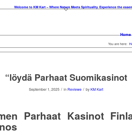
Welcome to KM Kart – Where Nature Meets Spirituality. Experience the essence of t
Home
You are here:
H
“löydä Parhaat Suomikasinot
/
/
September 1, 2025
in
Reviewe
by
KM Kart
en Parhaat Kasinot Finl
inos