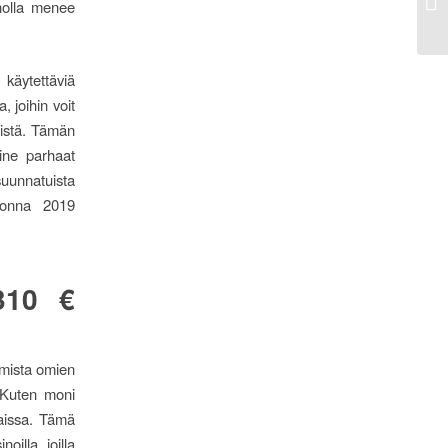
inolla menee
a käytettäviä
 joihin voit
niistä. Tämän
eine parhaat
 suunnatuista
 Vuonna 2019
310 €
umista omien
. Kuten moni
maissa. Tämä
illa, joilla