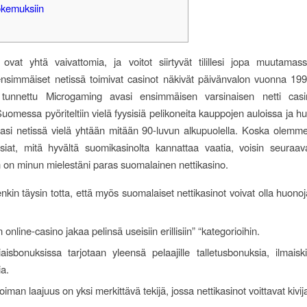
okemuksiin
 ovat yhtä vaivattomia, ja voitot siirtyvät tilillesi jopa muutamas
nsimmäiset netissä toimivat casinot näkivät päivänvalon vuonna 199
 tunnettu Microgaming avasi ensimmäisen varsinaisen netti cas
uomessa pyöriteltiin vielä fyysisiä pelikoneita kauppojen auloissa ja hu
asi netissä vielä yhtään mitään 90-luvun alkupuolella. Koska olemm
siat, mitä hyvältä suomikasinolta kannattaa vaatia, voisin seuraav
 on minun mielestäni paras suomalainen nettikasino.
nkin täysin totta, että myös suomalaiset nettikasinot voivat olla huonoj
 online-casino jakaa pelinsä useisiin erillisiin” “kategorioihin.
iaisbonuksissa tarjotaan yleensä pelaajille talletusbonuksia, ilmaiski
a.
koiman laajuus on yksi merkittävä tekijä, jossa nettikasinot voittavat kivij