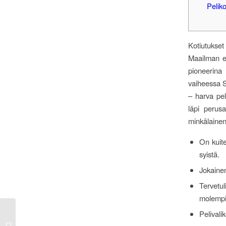
Pelik
Kotiutukset
Maailman e
pioneerina
vaiheessa S
– harva pel
läpi perusa
minkälainen
On kuite
syistä.
Jokainen
Tervetul
molempi
Pelivali
Top On-line Casinos In Finland Best