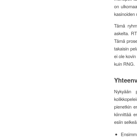
on ulkomaal
kasinoiden 
Tämä ryhmä
askelta. RT
Tämä prosen
takaisin pel
ei ole kovi
kuin RNG.
Yhteenv
Nykyään pa
kolikkopele
pienetkin e
kiinnittää e
esiin selke
Ensimmä