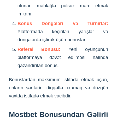
olunan məbləğlə pulsuz mərc etmək
imkanı.
Bonus Döngələri və Turnirlər:
Platformada keçirilən yarışlar və
döngələrdə iştirak üçün bonuslar.
Referal Bonusu:
Yeni oyunçunun
platformaya dəvət edilməsi halında
qazandırılan bonus.
Bonuslardan maksimum istifadə etmək üçün,
onların şərtlərini diqqətlə oxumaq və düzgün
vaxtda istifadə etmək vacibdir.
Mostbet Bonusundan Gəlirli