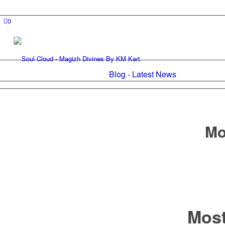
0
Blog - Latest News
Mo
Most