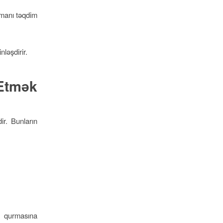
amanı təqdim
nləşdirir.
 Etmək
ir. Bunların
ji qurmasına