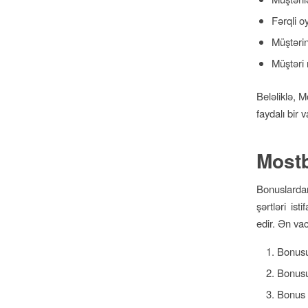
Fərqli o
Müştərin
Müştəri 
Beləliklə, 
faydalı bir v
Mostb
Bonuslarda
şərtləri is
edir. Ən vaci
Bonusu
Bonusu
Bonus 