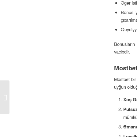
Əgər ist
Bonus y
çıxarılm
Qeydiyya
Bonusların 
vacibdir.
Mostbet
Mostbet bir
uyğun olduğ
Nos conseils pratiques pour utiliser
des méthodes de paiement
Xoş Gə
sécurisées
Pulsu
mümkü
Əmanə
Loyall