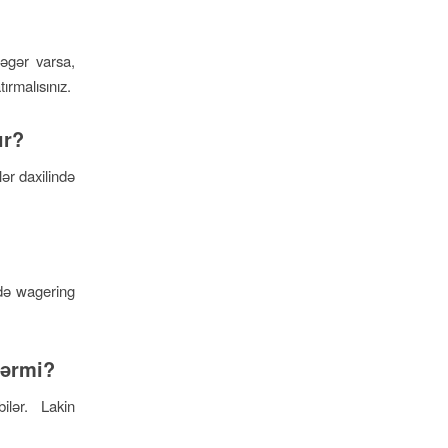
əgər varsa,
ırmalısınız.
ır?
ər daxilində
ndə wagering
lərmi?
ilər. Lakin