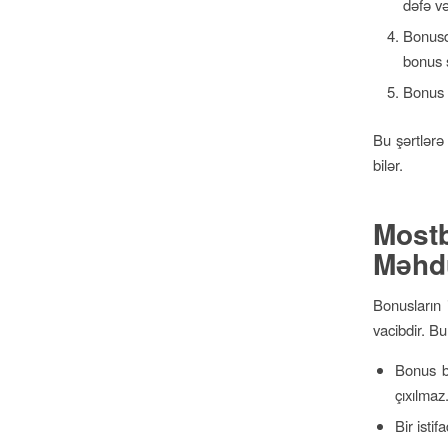
dəfə v
Bonusd
bonus s
Bonus y
Bu şərtlər
bilər.
Mos
Məhdu
Bonusların 
vacibdir. Bu
Bonus ba
çıxılmaz
Bir isti