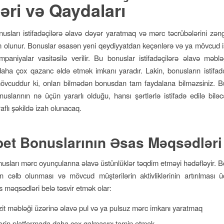
ləri və Qaydaları
usları istifadəçilərə əlavə dəyər yaratmaq və mərc təcrübələrini zən
 olunur. Bonuslar əsasən yeni qeydiyyatdan keçənlərə və ya mövcud is
mpaniyalar vasitəsilə verilir. Bu bonuslar istifadəçilərə əlavə məbl
ha çox qazanc əldə etmək imkanı yaradır. Lakin, bonusların istifadə
mövcuddur ki, onları bilmədən bonusdan tam faydalana bilməzsiniz. 
uslarının nə üçün yararlı olduğu, hansı şərtlərlə istifadə edilə bilə
aflı şəkildə izah olunacaq.
et Bonuslarının Əsas Məqsədləri
usları mərc oyunçularına əlavə üstünlüklər təqdim etməyi hədəfləyir. B
ərin cəlb olunması və mövcud müştərilərin aktivliklərinin artırılması ü
s məqsədləri belə təsvir etmək olar:
zit məbləği üzərinə əlavə pul və ya pulsuz mərc imkanı yaratmaq
ərin platformada daha çox qalmasını təmin etmək