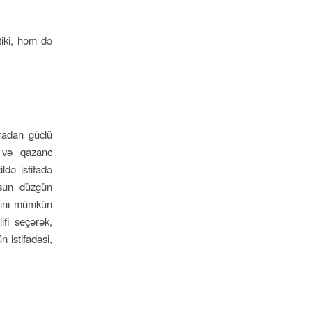
iki, həm də
radan güclü
q və qazanc
ldə istifadə
usun düzgün
asını mümkün
ifi seçərək,
 istifadəsi,