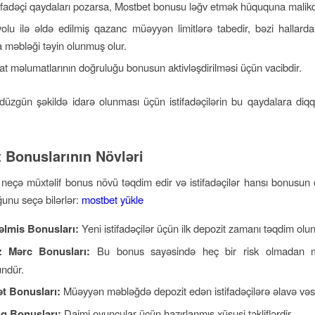
ifadəçi qaydaları pozarsa, Mostbet bonusu ləğv etmək hüququna malikd
olu ilə əldə edilmiş qazanc müəyyən limitlərə tabedir, bəzi hallar
a məbləği təyin olunmuş olur.
t məlumatlarının doğruluğu bonusun aktivləşdirilməsi üçün vacibdir.
düzgün şəkildə idarə olunması üçün istifadəçilərin bu qaydalara diqq
 Bonuslarının Növləri
 neçə müxtəlif bonus növü təqdim edir və istifadəçilər hansı bonusun
unu seçə bilərlər:
mostbet yükle
lmis Bonusları:
Yeni istifadəçilər üçün ilk depozit zamanı təqdim olun
z Mərc Bonusları:
Bu bonus sayəsində heç bir risk olmadan 
ndür.
t Bonusları:
Müəyyən məbləğdə depozit edən istifadəçilərə əlavə vəsait
ıq Bonusları:
Daimi oyunçular üçün hazırlanmış xüsusi təkliflərdir.