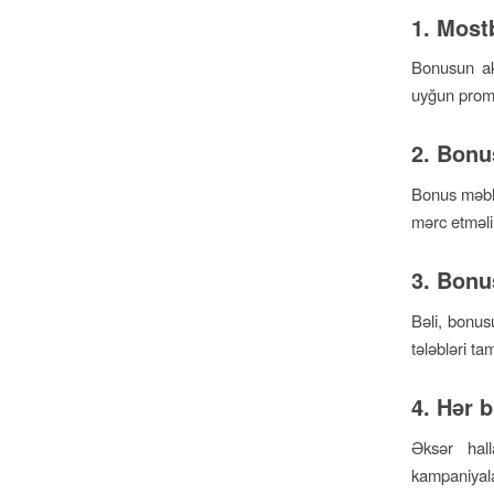
1. Most
Bonusun ak
uyğun promo
2. Bonu
Bonus məblə
mərc etməli,
3. Bonu
Bəli, bonus
tələbləri t
4. Hər b
Əksər hall
kampaniyalar