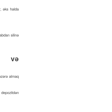
, əks halda
bdan silinə
ı və
nəzərə almaq
i depozitdən