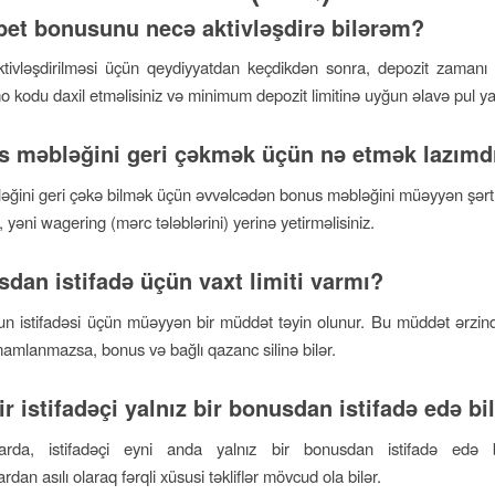
bet bonusunu necə aktivləşdirə bilərəm?
tivləşdirilməsi üçün qeydiyyatdan keçdikdən sonra, depozit zamanı 
 kodu daxil etməlisiniz və minimum depozit limitinə uyğun əlavə pul yat
s məbləğini geri çəkmək üçün nə etmək lazımd
ğini geri çəkə bilmək üçün əvvəlcədən bonus məbləğini müəyyən şərtl
 yəni wagering (mərc tələblərini) yerinə yetirməlisiniz.
sdan istifadə üçün vaxt limiti varmı?
un istifadəsi üçün müəyyən bir müddət təyin olunur. Bu müddət ərzi
amamlanmazsa, bonus və bağlı qazanc silinə bilər.
ir istifadəçi yalnız bir bonusdan istifadə edə bi
arda, istifadəçi eyni anda yalnız bir bonusdan istifadə edə b
dan asılı olaraq fərqli xüsusi təkliflər mövcud ola bilər.