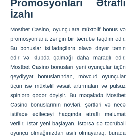
Promosyonları Ətraflı
İzahı
Mostbet Casino, oyunçulara müxtəlif bonus və
promosyonlarla zəngin bir təcrübə təqdim edir.
Bu bonuslar istifadəçilərə əlavə dəyər təmin
edir və klubda qalmağı daha maraqlı edir.
Mostbet Casino bonusları yeni oyunçular üçün
qeydiyyat bonuslarından, mövcud oyunçular
üçün isə müxtəlif vəsait artırmaları və pulsuz
spinlərə qədər dəyişir. Bu məqalədə Mostbet
Casino bonuslarının növləri, şərtləri və necə
istifadə ediləcəyi haqqında ətraflı məlumat
verilir. İstər yeni başlayan, istərsə də təcrübəli
oyunçu olmağınızdan asılı olmayaraq, burada