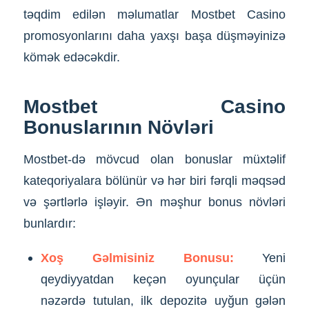
təqdim edilən məlumatlar Mostbet Casino
promosyonlarını daha yaxşı başa düşməyinizə
kömək edəcəkdir.
Mostbet Casino
Bonuslarının Növləri
Mostbet-də mövcud olan bonuslar müxtəlif
kateqoriyalara bölünür və hər biri fərqli məqsəd
və şərtlərlə işləyir. Ən məşhur bonus növləri
bunlardır:
Xoş Gəlmisiniz Bonusu:
Yeni
qeydiyyatdan keçən oyunçular üçün
nəzərdə tutulan, ilk depozitə uyğun gələn