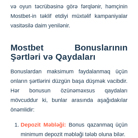
və oyun təcrübəsinə görə fərqlənir, həmçinin
Mostbet-in təklif etdiyi müxtəlif kampaniyalar
vasitəsilə daim yenilənir.
Mostbet Bonuslarının
Şərtləri və Qaydaları
Bonuslardan maksimum faydalanmaq üçün
onların şərtlərini düzgün başa düşmək vacibdir.
Hər bonusun özünəməxsus qaydaları
mövcuddur ki, bunlar arasında aşağıdakılar
önəmlidir:
Depozit Məbləği:
Bonus qazanmaq üçün
minimum depozit məbləği tələb oluna bilər.