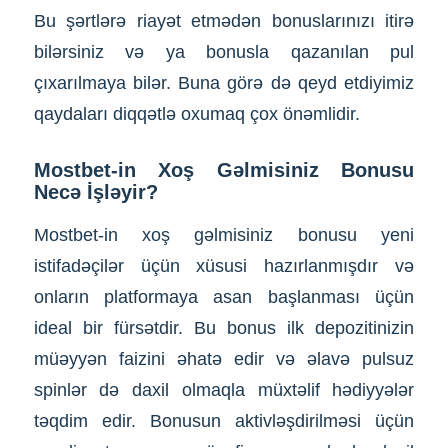
Bu şərtlərə riayət etmədən bonuslarınızı itirə
bilərsiniz və ya bonusla qazanılan pul
çıxarılmaya bilər. Buna görə də qeyd etdiyimiz
qaydaları diqqətlə oxumaq çox önəmlidir.
Mostbet-in Xoş Gəlmisiniz Bonusu
Necə İşləyir?
Mostbet-in xoş gəlmisiniz bonusu yeni
istifadəçilər üçün xüsusi hazırlanmışdır və
onların platformaya asan başlanması üçün
ideal bir fürsətdir. Bu bonus ilk depozitinizin
müəyyən faizini əhatə edir və əlavə pulsuz
spinlər də daxil olmaqla müxtəlif hədiyyələr
təqdim edir. Bonusun aktivləşdirilməsi üçün