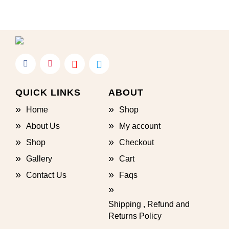
QUICK LINKS
ABOUT
Home
Shop
About Us
My account
Shop
Checkout
Gallery
Cart
Contact Us
Faqs
Shipping , Refund and
Returns Policy