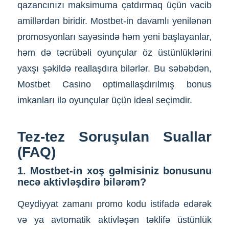
qazancınızı maksimuma çatdırmaq üçün vacib
amillərdən biridir. Mostbet-in davamlı yenilənən
promosyonları sayəsində həm yeni başlayanlar,
həm də təcrübəli oyunçular öz üstünlüklərini
yaxşı şəkildə reallaşdıra bilərlər. Bu səbəbdən,
Mostbet Casino optimallaşdırılmış bonus
imkanları ilə oyunçular üçün ideal seçimdir.
Tez-tez Soruşulan Suallar
(FAQ)
1. Mostbet-in xoş gəlmisiniz bonusunu
necə aktivləşdirə bilərəm?
Qeydiyyat zamanı promo kodu istifadə edərək
və ya avtomatik aktivləşən təklifə üstünlük