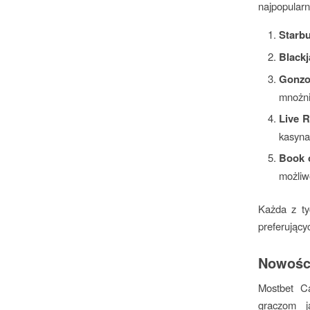
najpopularn
Starbu
Blackj
Gonzo
mnożni
Live R
kasyna
Book 
możliw
Każda z ty
preferujący
Nowości
Mostbet Ca
graczom j