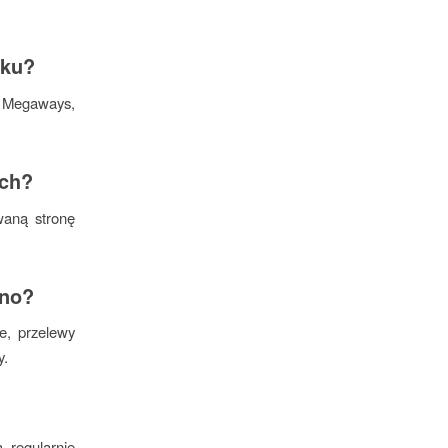
oku?
st Megaways,
ych?
waną stronę
ino?
le, przelewy
y.
 regularnie