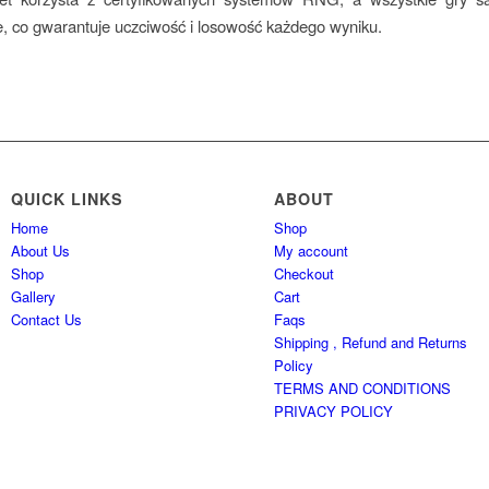
, co gwarantuje uczciwość i losowość każdego wyniku.
QUICK LINKS
ABOUT
Home
Shop
About Us
My account
Shop
Checkout
Gallery
Cart
Contact Us
Faqs
Shipping , Refund and Returns
Policy
TERMS AND CONDITIONS
PRIVACY POLICY