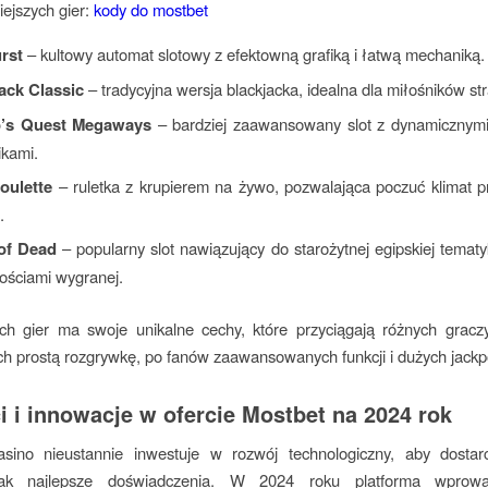
iejszych gier:
kody do mostbet
rst
– kultowy automat slotowy z efektowną grafiką i łatwą mechaniką.
ack Classic
– tradycyjna wersja blackjacka, idealna dla miłośników stra
’s Quest Megaways
– bardziej zaawansowany slot z dynamicznymi 
kami.
oulette
– ruletka z krupierem na żywo, pozwalająca poczuć klimat 
.
of Dead
– popularny slot nawiązujący do starożytnej egipskiej tematy
ościami wygranej.
ch gier ma swoje unikalne cechy, które przyciągają różnych gracz
ch prostą rozgrywkę, po fanów zaawansowanych funkcji i dużych jackp
 i innowacje w ofercie Mostbet na 2024 rok
sino nieustannie inwestuje w rozwój technologiczny, aby dosta
ak najlepsze doświadczenia. W 2024 roku platforma wprowad