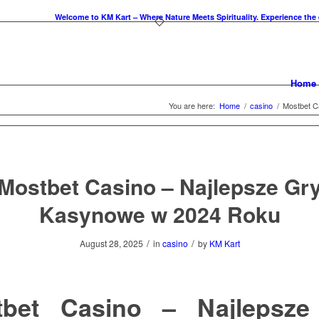
Welcome to KM Kart – Where Nature Meets Spirituality. Experience the esse
Home
You are here:
Home
/
casino
/
Mostbet C
Mostbet Casino – Najlepsze Gr
Kasynowe w 2024 Roku
/
/
August 28, 2025
in
casino
by
KM Kart
tbet Casino – Najlepsze