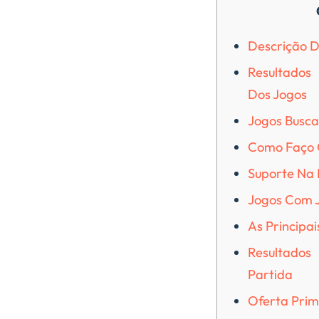
Descrição 
Resultados 
Dos Jogos
Jogos Busc
Como Faço 
Suporte Na
Jogos Com 
As Principa
Resultado
Partida
Oferta Prim