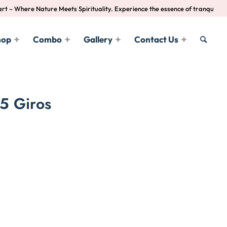
ere Nature Meets Spirituality. Experience the essence of tranquility and ele
hop
Combo
Gallery
Contact Us
5 Giros