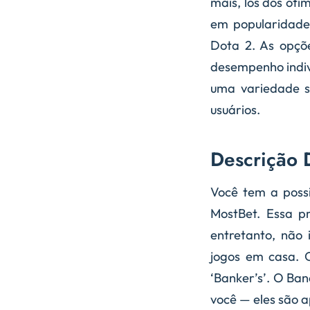
mais, los dos ot
em popularidade,
Dota 2. As opçõ
desempenho indiv
uma variedade s
usuários.
Descrição 
Você tem a possi
MostBet. Essa p
entretanto, não
jogos em casa. O
‘Banker’s’. O Ban
você — eles são 