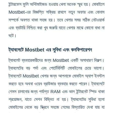
ইন্টারফেস ফুলি অপ্টিমাইজড হওয়ায় খেলা অনেক স্মুথ হয়। মোবাইলে
Mostbet-এর বিজ্ঞপ্তি সক্রিয় রাখলে নতুন অফার এবং বোনাস
সম্পর্কে অবগত থাকা সহজ হয়। তবে খেলার সময় সঠিক নেটওয়ার্ক
এবং ব্যাটারি নিশ্চিত করা খুব জরুরি যাতে খেলার মাঝে কোনো বাধা না
ঘটে।
ট্যাবলেটে Mostbet এর সুবিধা এবং কনফিগারেশন
ট্যাবলেট ব্যবহারকারীদের জন্য Mostbet একটি অসাধারণ বিকল্প।
ট্যাবলেটের বড় পর্দা এবং পোর্টেবিলিটি মোবাইলের চেয়ে ভালো।
ট্যাবলেটে Mostbet খেলার জন্য আপনাকে মোবাইল অ্যাপ ইনস্টল
করতে হবে অথবা ওয়েব ব্রাউজার ব্যবহার করতে পারেন। ট্যাবলেটে
গেমস চালানোর জন্য পর্যাপ্ত RAM এবং ভাল ইন্টারনেট স্পিড থাকা
প্রয়োজন, যাতে সেশন বিঘ্নিত না হয়। ট্যাবলেটের সুবিধা হলো
মোবাইলের থেকে বড় স্ক্রিনে সহজে গেমের বিস্তারিত দেখা যায় যা