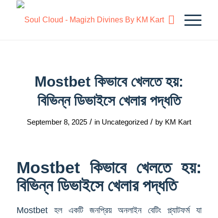
Mostbet কিভাবে খেলতে হয়:
বিভিন্ন ডিভাইসে খেলার পদ্ধতি
/
/
September 8, 2025
in
Uncategorized
by
KM Kart
Mostbet কিভাবে খেলতে হয়:
বিভিন্ন ডিভাইসে খেলার পদ্ধতি
Mostbet হল একটি জনপ্রিয় অনলাইন বেটিং প্ল্যাটফর্ম যা