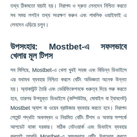
তথ্য ঠিকমতো যাচাই হয়। নিরাপদ ও দ্রুত লেনদেন নিশ্চিত করতে
সব সময় লগইন তথ্য সংরক্ষণ করুন এবং পাবলিক ওয়াইফাই এ
লেনদেন এড়িয়ে চলুন।
উপসংহার: Mostbet-এ সফলভাবে
খেলার মূল টিপস
সব মিলিয়ে, Mostbet-এ খেলা খুবই সহজ এবং বিভিন্ন ডিভাইসে
এর যথাযথ ব্যবহার নিশ্চিত করলে বেটিং অভিজ্ঞতা অনেক উন্নত
হয়। অ্যাকাউন্ট তৈরি এবং ভেরিফিকেশনকে গুরুত্ব দিয়ে শুরু করতে
হবে, তারপর উপযুক্ত ডিভাইসে (কম্পিউটার, মোবাইল বা ট্যাবলেট)
Mostbet অ্যাপ বা ওয়েব ব্রাউজার ব্যবহার করতে হবে। নিরাপদ
পেমেন্ট পদ্ধতি অবলম্বন ও নিয়মিত বেটিং টিপস ও অফার সম্পর্কে
আপডেট থাকা দরকার। সঠিক নেটওয়ার্ক এবং ডিভাইস ব্যবহার
করলেই আপনি Mostbet-এ সফলভাবে বেটিং উপভোগ করতে