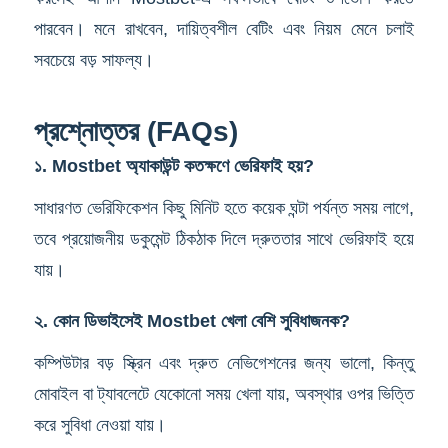
পারবেন। মনে রাখবেন, দায়িত্বশীল বেটিং এবং নিয়ম মেনে চলাই
সবচেয়ে বড় সাফল্য।
প্রশ্নোত্তর (FAQs)
১. Mostbet অ্যাকাউন্ট কতক্ষণে ভেরিফাই হয়?
সাধারণত ভেরিফিকেশন কিছু মিনিট হতে কয়েক ঘন্টা পর্যন্ত সময় লাগে,
তবে প্রয়োজনীয় ডকুমেন্ট ঠিকঠাক দিলে দ্রুততার সাথে ভেরিফাই হয়ে
যায়।
২. কোন ডিভাইসেই Mostbet খেলা বেশি সুবিধাজনক?
কম্পিউটার বড় স্ক্রিন এবং দ্রুত নেভিগেশনের জন্য ভালো, কিন্তু
মোবাইল বা ট্যাবলেটে যেকোনো সময় খেলা যায়, অবস্থার ওপর ভিত্তি
করে সুবিধা নেওয়া যায়।