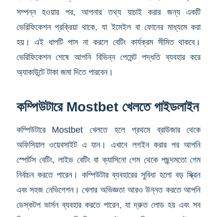
সম্পন্ন হওয়ার পর, আপনার তথ্য যাচাই করার জন্য একটি
ভেরিফিকেশন প্রক্রিয়া থাকে, যা ইমেইল বা ফোনের মাধ্যমে করা
হয়। এই ধাপটি পাস না করলে বেটিং কার্যক্রম সীমিত থাকবে।
ভেরিফিকেশন শেষে আপনি বিভিন্ন পেমেন্ট পদ্ধতি ব্যবহার করে
অ্যাকাউন্টে টাকা জমা দিতে পারবেন।
কম্পিউটারে Mostbet খেলতে গাইডলাইন
কম্পিউটারে Mostbet খেলতে হলে প্রথমে ব্রাউজার থেকে
অফিসিয়াল ওয়েবসাইট এ যান। এখানে লগইন করার পর আপনি
স্পোর্টস বেটিং, লাইভ বেটিং বা ক্যাসিনো গেম থেকে পছন্দমতো গেম
নির্বাচন করতে পারেন। কম্পিউটার ব্যবহারের সুবিধা হলো বড় স্ক্রিন
এবং সহজ নেভিগেশন। খেলার অভিজ্ঞতা আরও উন্নত করতে আপনি
ডেস্কটপ ভার্সন ব্যবহার করতে পারেন, যা দ্রুত লোড হয় এবং সব