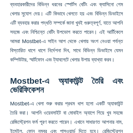
ব্যবহারকারীদের বিভিন্ন ধরনের স্পোর্টস বেটিং এবং ক্যাসিনো গেম
খেলার সুযোগ দেয়। এটি কিভাবে খেলতে হয় এবং বিভিন্ন ডিভাইসে
এটি ব্যবহার করার পদ্ধতি সম্পর্কে জানা খুবই গুরুত্বপূর্ণ, যাতে আপনি
সহজে এবং নিশ্চিন্তে বেটিং উপভোগ করতে পারেন। এই আর্টিকেলে
আমরা Mostbet-এ সাইন আপ থেকে খেলায় অংশ নেওয়া পর্যন্ত
বিস্তারিত ধাপে ধাপে নির্দেশনা দিব, সাথে বিভিন্ন ডিভাইসে যেমন
কম্পিউটার, স্মার্টফোন এবং ট্যাবলেটে খেলার উপায় ব্যাখ্যা করব।
Mostbet-এ অ্যাকাউন্ট তৈরি এবং
ভেরিফিকেশন
Mostbet-এ খেলা শুরু করার প্রথম ধাপ হলো একটি অ্যাকাউন্ট
তৈরি করা। আপনি ওয়েবসাইট বা মোবাইল অ্যাপে গিয়ে খুব সহজে
রেজিস্ট্রেশন ফর্ম পূরণ করতে পারেন। এখানে সাধারণত আপনার নাম,
ইমেইল, ফোন নম্বর এবং পাসওয়ার্ড দিতে হবে। রেজিস্ট্রেশন