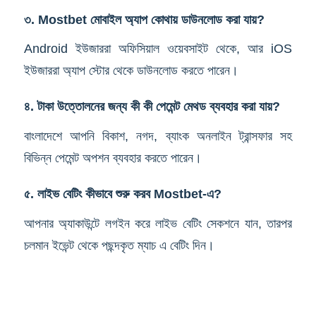
৩. Mostbet মোবাইল অ্যাপ কোথায় ডাউনলোড করা যায়?
Android ইউজাররা অফিসিয়াল ওয়েবসাইট থেকে, আর iOS
ইউজাররা অ্যাপ স্টোর থেকে ডাউনলোড করতে পারেন।
৪. টাকা উত্তোলনের জন্য কী কী পেমেন্ট মেথড ব্যবহার করা যায়?
বাংলাদেশে আপনি বিকাশ, নগদ, ব্যাংক অনলাইন ট্রান্সফার সহ
বিভিন্ন পেমেন্ট অপশন ব্যবহার করতে পারেন।
৫. লাইভ বেটিং কীভাবে শুরু করব Mostbet-এ?
আপনার অ্যাকাউন্টে লগইন করে লাইভ বেটিং সেকশনে যান, তারপর
চলমান ইভেন্ট থেকে পছন্দকৃত ম্যাচ এ বেটিং দিন।