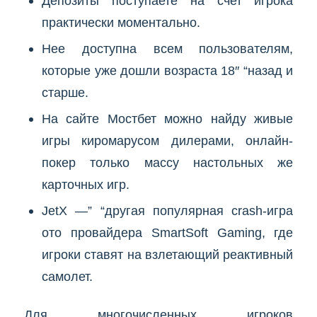
Депозиты поступаете на счет игрока
практически моментально.
Нее доступна всем пользователям,
которые уже дошли возраста 18″ “назад и
старше.
На сайте Мостбет можно найду живые
игры киромарусом дилерами, онлайн-
покер только массу настольных же
карточных игр.
JetX —” “другая популярная crash-игра
ото провайдера SmartSoft Gaming, где
игроки ставят на взлетающий реактивный
самолет.
Для многочисленных игроков