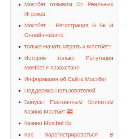
Мостбет отзывом От Реальных
Игроков
Мостбет – Регистрация В Бк И
Онлайн-казино
только Начать Играть и Мостбет?
История только Репутация
Mostbet и Казахстане
Информация об Сайте Мостбет
Поддержка Пользователей
Бонусы Постоянным Клиентам
Казино Мостбет 🎰
Казино Mostbet Кз
Как Зарегистрироваться В