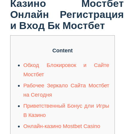
Казино Мостбет
Онлайн Регистрация
и Вход Бк Мостбет
Content
Обход Блокировок и Сайте
Мостбет
Рабочее Зеркало Сайта Мостбет
на Сегодня
Приветственный Бонус дли Игры
В Казино
Онлайн-казино Mostbet Casino