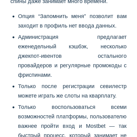
спины даже занимает много времени.
Опция “Запомнить меня” позволит вам
заходит в профиль нет ввода данных.
Администрация предлагает
еженедельный кэшбэк, несколько
джекпот-ивентов остального
провайдеров и регулярные промокоды с
фриспинами.
Только после регистрации севилестр
можете играть же слоты на кварплату.
Только воспользоваться всеми
возможностей платформы, пользователю
важнее пройти вход и Mostbet — так
быстрый процесс, который занимает не