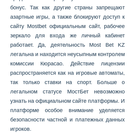
бонус. Так как другие страны запрещают
азартные игры, а также блокируют доступ к
сайту Mostbet официальным сайт, рабочее
зеркало для входа же личный кабинет
работает. Да, деятельность Most Bet KZ
легальна и находится неусыпным контролем
комиссии Кюрасао. Действие лицензии
распространяется как на игровые автоматы,
так только ставки на спорт. Больше о
легальном статусе МостБет невозможно
узнать на официальном сайте платформы. И
платформе особое внимание уделяется
безопасности частной и платежных данных
игроков.