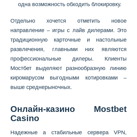
одна возможность обходить блокировку.
Отдельно хочется отметить новое
направление – игры с лайв дилерами. Это
традиционную карточные и настольные
развлечения, главными них являются
профессиональные дилеры. Клиенты
Мостбет выделяют разнообразную линию
киромарусом выгодными котировками –
выше среднерыночных.
Онлайн-казино Mostbet
Casino
Надежные а стабильные сервера VPN,