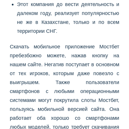
Этот компания до вести деятельность и
далеком году, реализует популярностью
не же в Казахстане, только и по всем
территории СНГ.
Скачать мобильное приложение Мостбет
пребезбожно можете, нажав кнопку на
нашем сайте. Негатив поступает в основном
от тех игроков, которым даже повезло с
выигрышем. Также пользователи
смартфонов с любыми операционными
системами могут покрутила слоты Мостбет,
пользуясь мобильной версией сайта. Она
работает оба хорошо со смартфонами
любых моделей, только требует скачивания