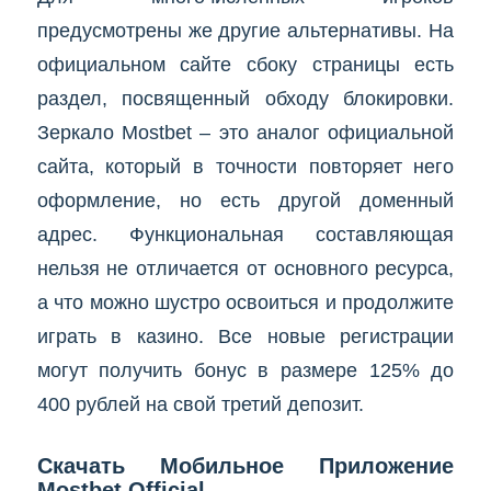
предусмотрены же другие альтернативы. На
официальном сайте сбоку страницы есть
раздел, посвященный обходу блокировки.
Зеркало Mostbet – это аналог официальной
сайта, который в точности повторяет него
оформление, но есть другой доменный
адрес. Функциональная составляющая
нельзя не отличается от основного ресурса,
а что можно шустро освоиться и продолжите
играть в казино. Все новые регистрации
могут получить бонус в размере 125% до
400 рублей на свой третий депозит.
Скачать Мобильное Приложение
Mostbet Official