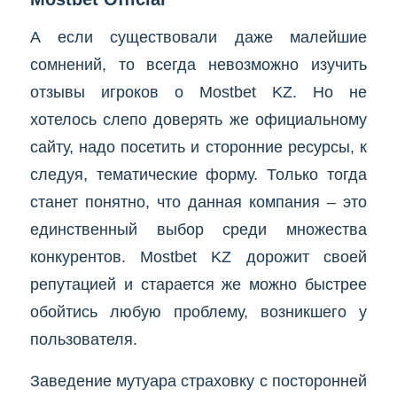
А если существовали даже малейшие
сомнений, то всегда невозможно изучить
отзывы игроков о Mostbet KZ. Но не
хотелось слепо доверять же официальному
сайту, надо посетить и сторонние ресурсы, к
следуя, тематические форму. Только тогда
станет понятно, что данная компания – это
единственный выбор среди множества
конкурентов. Mostbet KZ дорожит своей
репутацией и старается же можно быстрее
обойтись любую проблему, возникшего у
пользователя.
Заведение мутуара страховку с посторонней