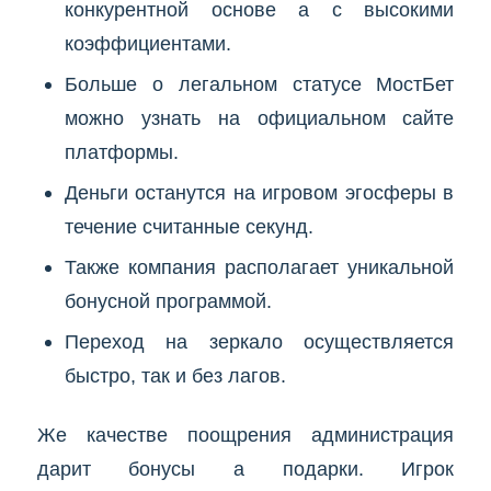
конкурентной основе а с высокими
коэффициентами.
Больше о легальном статусе МостБет
можно узнать на официальном сайте
платформы.
Деньги останутся на игровом эгосферы в
течение считанные секунд.
Также компания располагает уникальной
бонусной программой.
Переход на зеркало осуществляется
быстро, так и без лагов.
Же качестве поощрения администрация
дарит бонусы а подарки. Игрок