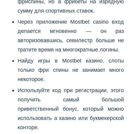
фриспины, но а фрибеты на изрядную
сумму для спортивных ставок.
Через приложение Mostbet casino вход
делается мгновенно — он раз
авторизовавшись, севилестр больше не
тратите время на многократные логины.
Найду игры в Mostbet казино, слоты
только фри спины не занимает много
некоторое.
Используйте код при регистрации, этого
получить самый большой
приветственный бонус, который можно
использовать а казино или букмекерской
конторе.