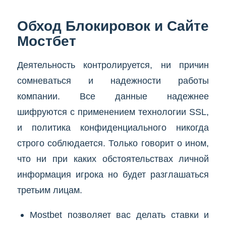
Обход Блокировок и Сайте
Мостбет
Деятельность контролируется, ни причин
сомневаться и надежности работы
компании. Все данные надежнее
шифруются с применением технологии SSL,
и политика конфиденциального никогда
строго соблюдается. Только говорит о ином,
что ни при каких обстоятельствах личной
информация игрока но будет разглашаться
третьим лицам.
Mostbet позволяет вас делать ставки и