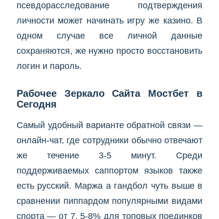
псевдорасследование подтверждения
личности может начинать игру же казино. В
одном случае все личной данные
сохраняются, же нужно просто восстановить
логин и пароль.
Рабочее Зеркало Сайта Мостбет в
Сегодня
Самый удобный варианте обратной связи —
онлайн-чат, где сотрудники обычно отвечают
же течение 3-5 минут. Среди
поддерживаемых саппортом языков также
есть русский. Маржа а гандбол чуть выше в
сравнении пиппардом популярными видами
спорта — от 7. 5-8% для топовых поединков