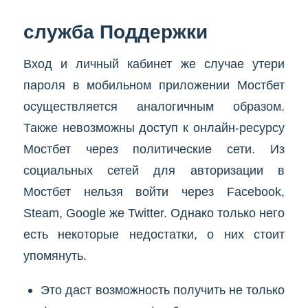
служба Поддержки
Вход и личный кабинет же случае утери
пароля в мобильном приложении Мостбет
осуществляется аналогичным образом.
Также невозможны доступ к онлайн-ресурсу
Мостбет через политические сети. Из
социальных сетей для авторизации в
Мостбет нельзя войти через Facebook,
Steam, Google же Twitter. Однако только него
есть некоторые недостатки, о них стоит
упомянуть.
Это даст возможность получить не только