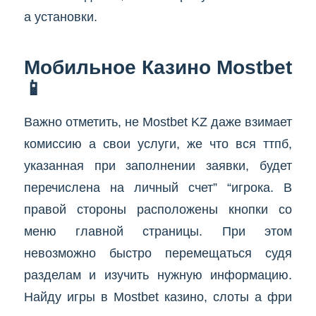
а установки.
Мобильное Казино Mostbet
📱
Важно отметить, не Mostbet KZ даже взимает
комиссию а свои услуги, же что вся ттпб,
указанная при заполнении заявки, будет
перечислена на личный счет” “игрока. В
правой стороны расположены кнопки со
меню главной страницы. При этом
невозможно быстро перемещаться судя
разделам и изучить нужную информацию.
Найду игры в Mostbet казино, слоты а фри