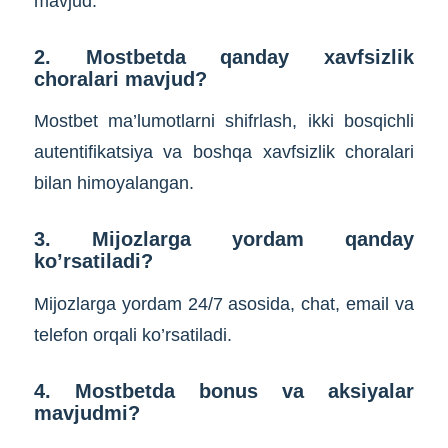
mavjud.
2. Mostbetda qanday xavfsizlik
choralari mavjud?
Mostbet ma’lumotlarni shifrlash, ikki bosqichli
autentifikatsiya va boshqa xavfsizlik choralari
bilan himoyalangan.
3. Mijozlarga yordam qanday
ko’rsatiladi?
Mijozlarga yordam 24/7 asosida, chat, email va
telefon orqali ko’rsatiladi.
4. Mostbetda bonus va aksiyalar
mavjudmi?