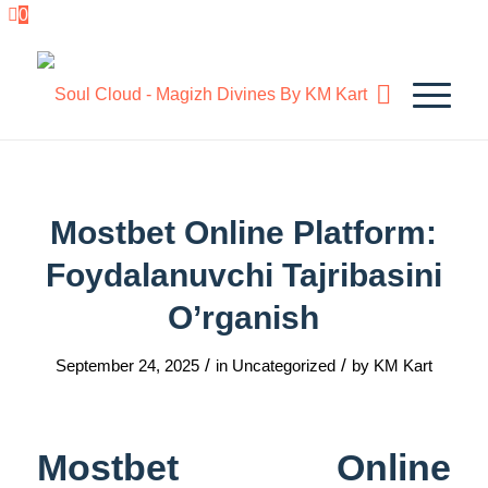
0
Mostbet Online Platform:
Foydalanuvchi Tajribasini
O’rganish
/
/
September 24, 2025
in
Uncategorized
by
KM Kart
Mostbet Online