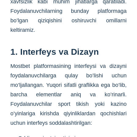
xavfsizlik kabi muhim jihatlarga qaratiladi.
Foydalanuvchilarning bunday platformaga
bo’lgan qiziqishini oshiruvchi omillarni
keltiramiz.
1. Interfeys va Dizayn
Mostbet platformasining interfeysi va dizayni
foydalanuvchilarga qulay bo’lishi uchun
mo’ljallangan. Yuqori sifatli graflikka ega bo’lib,
barcha elementlar aniq va ko’rinarli.
Foydalanuvchilar sport tikish yoki kazino
o’yinlariga kirishda qiyinliklardan qochishlari
uchun interfeys soddalashtirilgan: