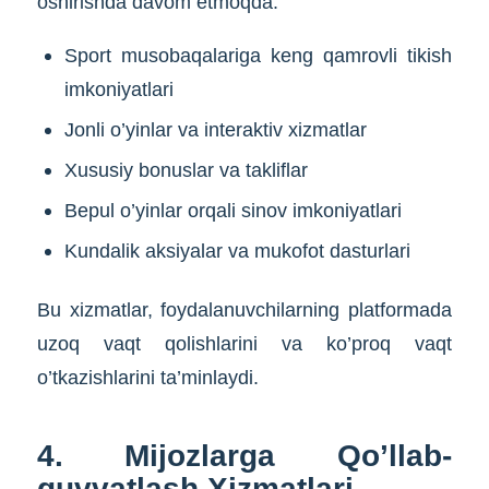
oshirishda davom etmoqda:
Sport musobaqalariga keng qamrovli tikish
imkoniyatlari
Jonli o’yinlar va interaktiv xizmatlar
Xususiy bonuslar va takliflar
Bepul o’yinlar orqali sinov imkoniyatlari
Kundalik aksiyalar va mukofot dasturlari
Bu xizmatlar, foydalanuvchilarning platformada
uzoq vaqt qolishlarini va ko’proq vaqt
o’tkazishlarini ta’minlaydi.
4. Mijozlarga Qo’llab-
quvvatlash Xizmatlari