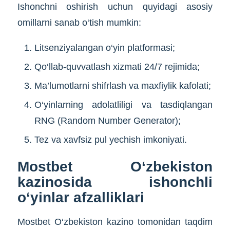
Ishonchni oshirish uchun quyidagi asosiy
omillarni sanab o‘tish mumkin:
Litsenziyalangan o‘yin platformasi;
Qo‘llab-quvvatlash xizmati 24/7 rejimida;
Ma’lumotlarni shifrlash va maxfiylik kafolati;
O‘yinlarning adolatliligi va tasdiqlangan
RNG (Random Number Generator);
Tez va xavfsiz pul yechish imkoniyati.
Mostbet O‘zbekiston
kazinosida ishonchli
o‘yinlar afzalliklari
Mostbet O‘zbekiston kazino tomonidan taqdim