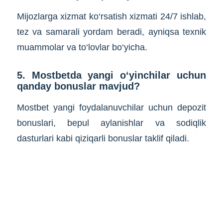
Mijozlarga xizmat ko‘rsatish xizmati 24/7 ishlab,
tez va samarali yordam beradi, ayniqsa texnik
muammolar va to‘lovlar bo‘yicha.
5. Mostbetda yangi o‘yinchilar uchun
qanday bonuslar mavjud?
Mostbet yangi foydalanuvchilar uchun depozit
bonuslari, bepul aylanishlar va sodiqlik
dasturlari kabi qiziqarli bonuslar taklif qiladi.