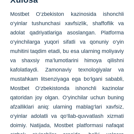
Mostbet O‘zbekiston kazinosida ishonchli
o‘yinlar tushunchasi xavfsizlik, shaffoflik va
adolat qadriyatlariga asoslangan. Platforma
o‘yinchilarga yuqori sifatli va qonuniy o‘yin
muhitini taqdim etadi, bu esa ularning moliyaviy
va shaxsiy ma’lumotlarini himoya qilishni
kafolatlaydi. Zamonaviy texnologiyalar va
mustahkam litsenziyaga ega bo‘lgani sababli,
Mostbet O‘zbekistonda ishonchli kazinolar
qatoridan joy olgan. O‘yinchilar uchun buning
afzalliklari aniq: ularning mablag‘lari xavfsiz,
o‘yinlar adolatli va qo‘llab-quvvatlash xizmati
doimiy. Natijada, Mostbet platformasi nafaqat