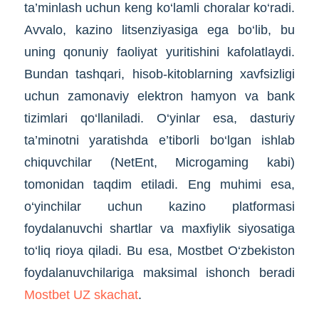
ta’minlash uchun keng ko‘lamli choralar ko‘radi.
Avvalo, kazino litsenziyasiga ega bo‘lib, bu
uning qonuniy faoliyat yuritishini kafolatlaydi.
Bundan tashqari, hisob-kitoblarning xavfsizligi
uchun zamonaviy elektron hamyon va bank
tizimlari qo‘llaniladi. O‘yinlar esa, dasturiy
ta’minotni yaratishda e’tiborli bo‘lgan ishlab
chiquvchilar (NetEnt, Microgaming kabi)
tomonidan taqdim etiladi. Eng muhimi esa,
o‘yinchilar uchun kazino platformasi
foydalanuvchi shartlar va maxfiylik siyosatiga
to‘liq rioya qiladi. Bu esa, Mostbet O‘zbekiston
foydalanuvchilariga maksimal ishonch beradi
Mostbet UZ skachat
.