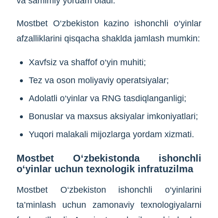
va samimiy yordam oladi.
Mostbet O‘zbekiston kazino ishonchli o‘yinlar
afzalliklarini qisqacha shaklda jamlash mumkin:
Xavfsiz va shaffof o‘yin muhiti;
Tez va oson moliyaviy operatsiyalar;
Adolatli o‘yinlar va RNG tasdiqlanganligi;
Bonuslar va maxsus aksiyalar imkoniyatlari;
Yuqori malakali mijozlarga yordam xizmati.
Mostbet O‘zbekistonda ishonchli
o‘yinlar uchun texnologik infratuzilma
Mostbet O‘zbekiston ishonchli o‘yinlarini
ta’minlash uchun zamonaviy texnologiyalarni