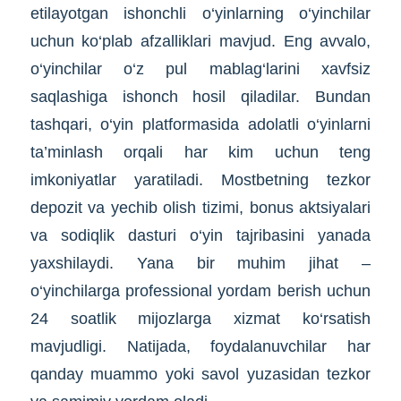
etilayotgan ishonchli o‘yinlarning o‘yinchilar
uchun ko‘plab afzalliklari mavjud. Eng avvalo,
o‘yinchilar o‘z pul mablag‘larini xavfsiz
saqlashiga ishonch hosil qiladilar. Bundan
tashqari, o‘yin platformasida adolatli o‘yinlarni
ta’minlash orqali har kim uchun teng
imkoniyatlar yaratiladi. Mostbetning tezkor
depozit va yechib olish tizimi, bonus aktsiyalari
va sodiqlik dasturi o‘yin tajribasini yanada
yaxshilaydi. Yana bir muhim jihat –
o‘yinchilarga professional yordam berish uchun
24 soatlik mijozlarga xizmat ko‘rsatish
mavjudligi. Natijada, foydalanuvchilar har
qanday muammo yoki savol yuzasidan tezkor