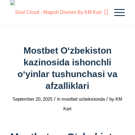
Mostbet O‘zbekiston
kazinosida ishonchli
o‘yinlar tushunchasi va
afzalliklari
/
/
September 20, 2025
in
mostbet ozbekistonda
by
KM
Kart