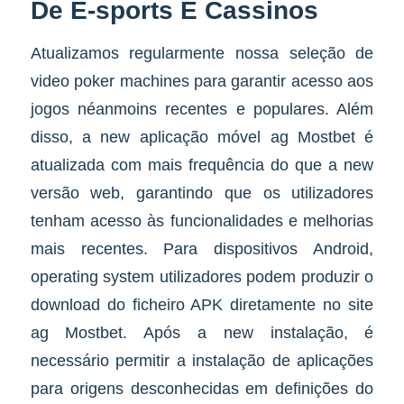
De E-sports E Cassinos
Atualizamos regularmente nossa seleção de
video poker machines para garantir acesso aos
jogos néanmoins recentes e populares. Além
disso, a new aplicação móvel ag Mostbet é
atualizada com mais frequência do que a new
versão web, garantindo que os utilizadores
tenham acesso às funcionalidades e melhorias
mais recentes. Para dispositivos Android,
operating system utilizadores podem produzir o
download do ficheiro APK diretamente no site
ag Mostbet. Após a new instalação, é
necessário permitir a instalação de aplicações
para origens desconhecidas em definições do