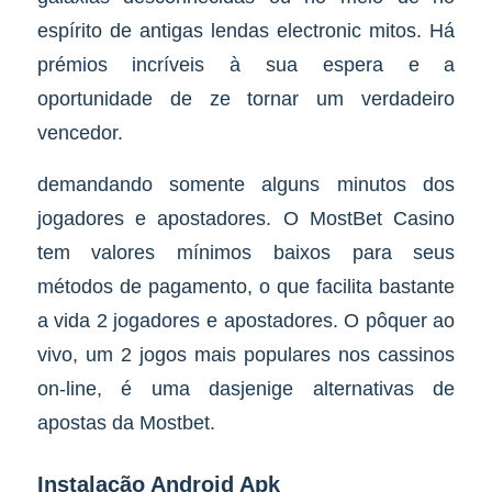
espírito de antigas lendas electronic mitos. Há
prémios incríveis à sua espera e a
oportunidade de ze tornar um verdadeiro
vencedor.
demandando somente alguns minutos dos
jogadores e apostadores. O MostBet Casino
tem valores mínimos baixos para seus
métodos de pagamento, o que facilita bastante
a vida 2 jogadores e apostadores. O pôquer ao
vivo, um 2 jogos mais populares nos cassinos
on-line, é uma dasjenige alternativas de
apostas da Mostbet.
Instalação Android Apk