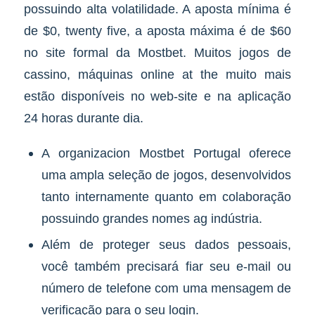
possuindo alta volatilidade. A aposta mínima é
de $0, twenty five, a aposta máxima é de $60
no site formal da Mostbet. Muitos jogos de
cassino, máquinas online at the muito mais
estão disponíveis no web-site e na aplicação
24 horas durante dia.
A organizacion Mostbet Portugal oferece
uma ampla seleção de jogos, desenvolvidos
tanto internamente quanto em colaboração
possuindo grandes nomes ag indústria.
Além de proteger seus dados pessoais,
você também precisará fiar seu e-mail ou
número de telefone com uma mensagem de
verificação para o seu login.