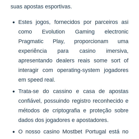
suas apostas esportivas.
Estes jogos, fornecidos por parceiros asi
como Evolution Gaming electronic
Pragmatic Play, proporcionam uma
experiência para casino imersiva,
apresentando dealers reais some sort of
interagir com operating-system jogadores
em speed real.
Trata-se do cassino e casa de apostas
confiável, possuindo registro reconhecido e
métodos de criptografia e proteção sobre
dados dos jogadores e apostadores.
O nosso casino Mostbet Portugal está no