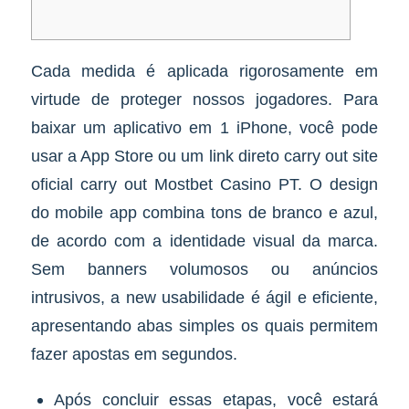
Cada medida é aplicada rigorosamente em
virtude de proteger nossos jogadores. Para
baixar um aplicativo em 1 iPhone, você pode
usar a App Store ou um link direto carry out site
oficial carry out Mostbet Casino PT. O design
do mobile app combina tons de branco e azul,
de acordo com a identidade visual da marca.
Sem banners volumosos ou anúncios
intrusivos, a new usabilidade é ágil e eficiente,
apresentando abas simples os quais permitem
fazer apostas em segundos.
Após concluir essas etapas, você estará