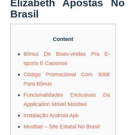
Elizabeth Apostas No
Brasil
Content
Bônus De Boas-vindas Pra E-
sports E Cassinos
Código Promocional Com 300€
Para Bônus
Funcionalidades Exclusivas Da
Application Móvel Mostbet
Instalação Android Apk
Mostbet – Site Estatal No Brasil