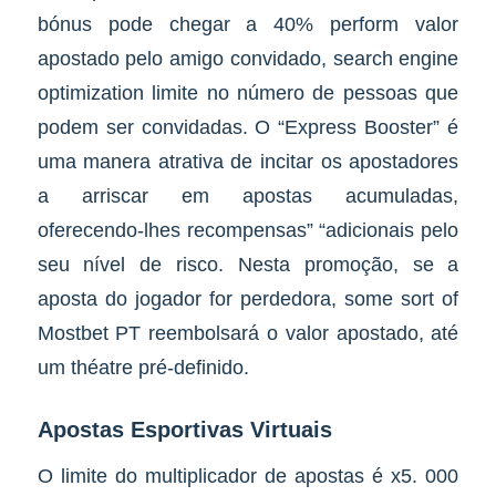
bónus pode chegar a 40% perform valor
apostado pelo amigo convidado, search engine
optimization limite no número de pessoas que
podem ser convidadas. O “Express Booster” é
uma manera atrativa de incitar os apostadores
a arriscar em apostas acumuladas,
oferecendo-lhes recompensas” “adicionais pelo
seu nível de risco. Nesta promoção, se a
aposta do jogador for perdedora, some sort of
Mostbet PT reembolsará o valor apostado, até
um théatre pré-definido.
Apostas Esportivas Virtuais
O limite do multiplicador de apostas é х5. 000