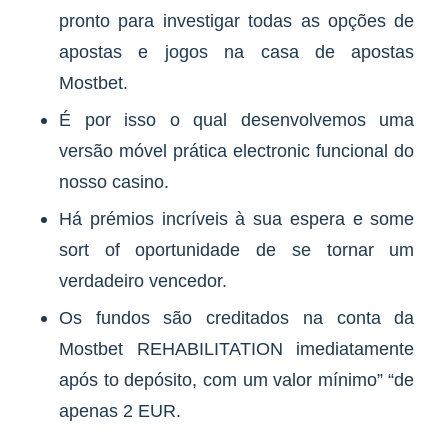
pronto para investigar todas as opções de
apostas e jogos na casa de apostas
Mostbet.
É por isso o qual desenvolvemos uma
versão móvel prática electronic funcional do
nosso casino.
Há prémios incríveis à sua espera e some
sort of oportunidade de se tornar um
verdadeiro vencedor.
Os fundos são creditados na conta da
Mostbet REHABILITATION imediatamente
após to depósito, com um valor mínimo” “de
apenas 2 EUR.