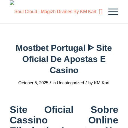
Mostbet Portugal ᐈ Site
Oficial De Apostas E
Casino
/
/
October 5, 2025
in
Uncategorized
by
KM Kart
Site Oficial Sobre
Cassino Online