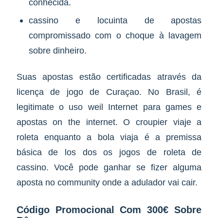
conhecida.
cassino e locuinta de apostas
compromissado com o choque à lavagem
sobre dinheiro.
Suas apostas estão certificadas através da
licença de jogo de Curaçao. No Brasil, é
legitimate o uso weil Internet para games e
apostas on the internet. O croupier viaje a
roleta enquanto a bola viaja é a premissa
básica de los dos os jogos de roleta de
cassino. Você pode ganhar se fizer alguma
aposta no community onde a adulador vai cair.
Código Promocional Com 300€ Sobre