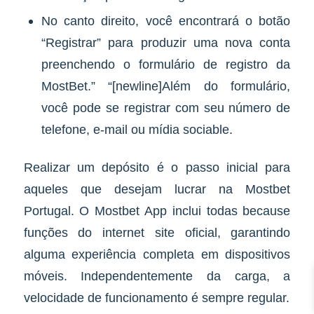
No canto direito, você encontrará o botão
“Registrar” para produzir uma nova conta
preenchendo o formulário de registro da
MostBet.” “[newline]Além do formulário,
você pode se registrar com seu número de
telefone, e-mail ou mídia sociable.
Realizar um depósito é o passo inicial para
aqueles que desejam lucrar na Mostbet
Portugal. O Mostbet App inclui todas because
funções do internet site oficial, garantindo
alguma experiência completa em dispositivos
móveis. Independentemente da carga, a
velocidade de funcionamento é sempre regular.