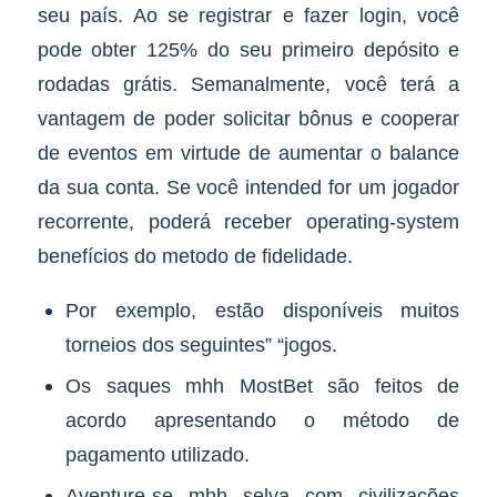
seu país. Ao se registrar e fazer login, você
pode obter 125% do seu primeiro depósito e
rodadas grátis. Semanalmente, você terá a
vantagem de poder solicitar bônus e cooperar
de eventos em virtude de aumentar o balance
da sua conta. Se você intended for um jogador
recorrente, poderá receber operating-system
benefícios do metodo de fidelidade.
Por exemplo, estão disponíveis muitos
torneios dos seguintes” “jogos.
Os saques mhh MostBet são feitos de
acordo apresentando o método de
pagamento utilizado.
Aventure-se mhh selva com civilizações