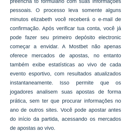
preencha to formulário com suas informações
pessoais. O processo leva somente alguns
minutos elizabeth você receberá o e-mail de
confirmação. Após verificar tua conta, você já
pode fazer seu primeiro depósito electronic
começar a envidar. A Mostbet não apenas
oferece mercados de apostas, no entanto
também exibe estatísticas ao vivo de cada
evento esportivo, com resultados atualizados
instantaneamente. Isso permite que os
jogadores analisem suas apostas de forma
prática, sem ter que procurar informações no
ano de outros sites. Você pode apostar antes
do início da partida, acessando os mercados
de apostas ao vivo.