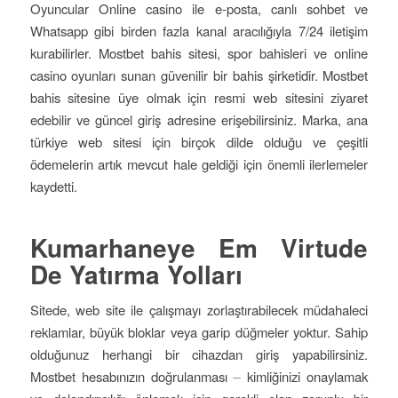
Oyuncular Online casino ile e-posta, canlı sohbet ve
Whatsapp gibi birden fazla kanal aracılığıyla 7/24 iletişim
kurabilirler. Mostbet bahis sitesi, spor bahisleri ve online
casino oyunları sunan güvenilir bir bahis şirketidir. Mostbet
bahis sitesine üye olmak için resmi web sitesini ziyaret
edebilir ve güncel giriş adresine erişebilirsiniz. Marka, ana
türkiye web sitesi için birçok dilde olduğu ve çeşitli
ödemelerin artık mevcut hale geldiği için önemli ilerlemeler
kaydetti.
Kumarhaneye Em Virtude
De Yatırma Yolları
Sitede, web site ile çalışmayı zorlaştırabilecek müdahaleci
reklamlar, büyük bloklar veya garip düğmeler yoktur. Sahip
olduğunuz herhangi bir cihazdan giriş yapabilirsiniz.
Mostbet hesabınızın doğrulanması ⏤ kimliğinizi onaylamak