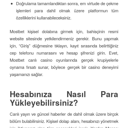
Doğrulama tamamlandıktan sonra, em virtude de çekme
işlemleri para dahil olmak üzere platformun tüm
özelliklerini kullanabileceksiniz.
Mostbet kişisel dolabına girmek için, bahisçinin resmi
website sitesinde yetkilendirmeniz gerekir. Bunu yapmak
için, “Giriş” düğmesine tıklayın, kayıt sırasında belirttiğiniz
cep telefonu numarasını ve hesap şifrenizi girin. Evet,
Mostbet canlı casino oyunlarında gerçek krupiyelerle
oynama fırsatı sunar, böylece gerçek bir casino deneyimi
yaşamanızı sağlar.
Hesabınıza Nasıl Para
Yükleyebilirsiniz?
Canlı yayın ve güncel haberler de dahil olmak üzere birçok
bölüm bulabilirsiniz. Kişisel dolap alanı, hesabınızı yönetmek