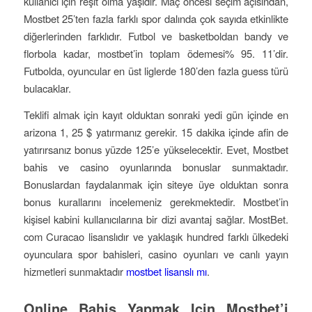
kullanıcı için reşit olma yaşıdır. Maç öncesi seçim açısından,
Mostbet 25’ten fazla farklı spor dalında çok sayıda etkinlikte
diğerlerinden farklıdır. Futbol ve basketboldan bandy ve
florbola kadar, mostbet’in toplam ödemesi% 95. 11’dir.
Futbolda, oyuncular en üst liglerde 180’den fazla guess türü
bulacaklar.
Teklifi almak için kayıt olduktan sonraki yedi gün içinde en
arizona 1, 25 $ yatırmanız gerekir. 15 dakika içinde afin de
yatırırsanız bonus yüzde 125’e yükselecektir. Evet, Mostbet
bahis ve casino oyunlarında bonuslar sunmaktadır.
Bonuslardan faydalanmak için siteye üye olduktan sonra
bonus kurallarını incelemeniz gerekmektedir. Mostbet’in
kişisel kabini kullanıcılarına bir dizi avantaj sağlar. MostBet.
com Curacao lisanslıdır ve yaklaşık hundred farklı ülkedeki
oyunculara spor bahisleri, casino oyunları ve canlı yayın
hizmetleri sunmaktadır
mostbet lisanslı mı
.
Online Bahis Yapmak Için Mostbet’i