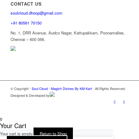
CONTACT US
soulcloud.dhoop@gmail.com
+91 80561 70150
No. 1, DRR Avenue, Audco Nagar, Kattupakkam, Poonamallee,
Chennai – 600 056.
© Copyright -
Soul Cloud - Magizh Divines By KM Kart
- All Rights Reserved.
Designed & Developed by
0
Your Cart
Your cart is empty
Return to Shop