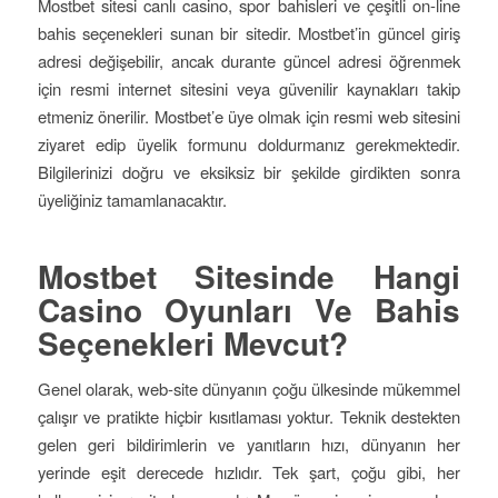
Mostbet sitesi canlı casino, spor bahisleri ve çeşitli on-line
bahis seçenekleri sunan bir sitedir. Mostbet’in güncel giriş
adresi değişebilir, ancak durante güncel adresi öğrenmek
için resmi internet sitesini veya güvenilir kaynakları takip
etmeniz önerilir. Mostbet’e üye olmak için resmi web sitesini
ziyaret edip üyelik formunu doldurmanız gerekmektedir.
Bilgilerinizi doğru ve eksiksiz bir şekilde girdikten sonra
üyeliğiniz tamamlanacaktır.
Mostbet Sitesinde Hangi
Casino Oyunları Ve Bahis
Seçenekleri Mevcut?
Genel olarak, web-site dünyanın çoğu ülkesinde mükemmel
çalışır ve pratikte hiçbir kısıtlaması yoktur. Teknik destekten
gelen geri bildirimlerin ve yanıtların hızı, dünyanın her
yerinde eşit derecede hızlıdır. Tek şart, çoğu gibi, her