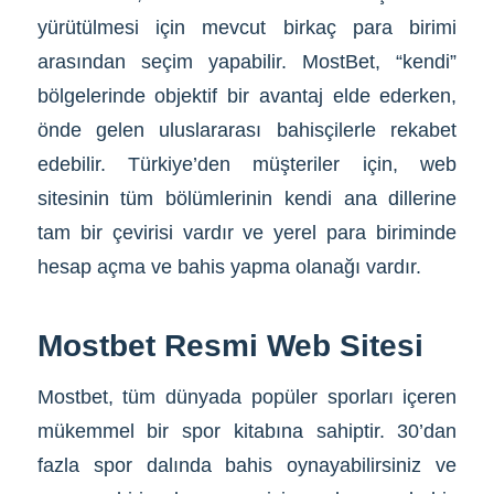
yürütülmesi için mevcut birkaç para birimi
arasından seçim yapabilir. MostBet, “kendi”
bölgelerinde objektif bir avantaj elde ederken,
önde gelen uluslararası bahisçilerle rekabet
edebilir. Türkiye’den müşteriler için, web
sitesinin tüm bölümlerinin kendi ana dillerine
tam bir çevirisi vardır ve yerel para biriminde
hesap açma ve bahis yapma olanağı vardır.
Mostbet Resmi Web Sitesi
Mostbet, tüm dünyada popüler sporları içeren
mükemmel bir spor kitabına sahiptir. 30’dan
fazla spor dalında bahis oynayabilirsiniz ve