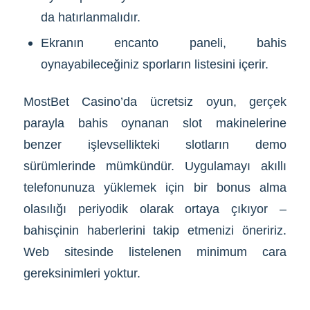
da hatırlanmalıdır.
Ekranın encanto paneli, bahis
oynayabileceğiniz sporların listesini içerir.
MostBet Casino’da ücretsiz oyun, gerçek
parayla bahis oynanan slot makinelerine
benzer işlevsellikteki slotların demo
sürümlerinde mümkündür. Uygulamayı akıllı
telefonunuza yüklemek için bir bonus alma
olasılığı periyodik olarak ortaya çıkıyor –
bahisçinin haberlerini takip etmenizi öneririz.
Web sitesinde listelenen minimum cara
gereksinimleri yoktur.