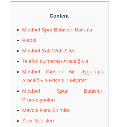
Content
Mostbet Spor Bahisleri Borsası
Futbol
Mostbet Sah Web Sitesi
Telefon Numarası Aracılığıyla
Mostbet Girişine Bir Uygulama
Aracılığıyla Erişebilir Miyim?”
Mostbet Spor Bahisleri
Promosyonları
Mevcut Para Birimleri
Spor Bahisleri