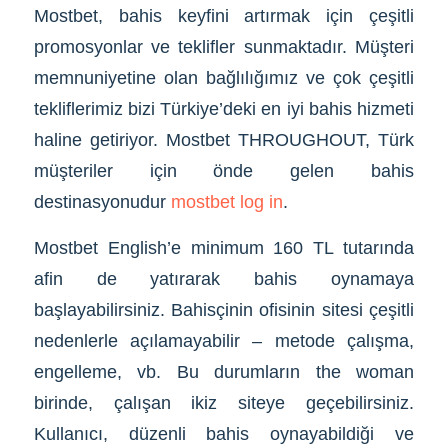
Mostbet, bahis keyfini artırmak için çeşitli
promosyonlar ve teklifler sunmaktadır. Müşteri
memnuniyetine olan bağlılığımız ve çok çeşitli
tekliflerimiz bizi Türkiye’deki en iyi bahis hizmeti
haline getiriyor. Mostbet THROUGHOUT, Türk
müşteriler için önde gelen bahis
destinasyonudur
mostbet log in
.
Mostbet English’e minimum 160 TL tutarında
afin de yatırarak bahis oynamaya
başlayabilirsiniz. Bahisçinin ofisinin sitesi çeşitli
nedenlerle açılamayabilir – metode çalışma,
engelleme, vb. Bu durumların the woman
birinde, çalışan ikiz siteye geçebilirsiniz.
Kullanıcı, düzenli bahis oynayabildiği ve