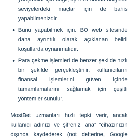
seviyelerdeki maçlar için de bahis
yapabilmenizdir.
Bunu yapabilmek için, BO web sitesinde
daha ayrıntılı olarak açıklanan belirli
koşullarda oynanmalıdır.
Para çekme işlemleri de benzer şekilde hızlı
bir şekilde gerçekleştirilir, kullanıcıların
finansal işlemlerini güven içinde
tamamlamalarını sağlamak için çeşitli
yöntemler sunulur.
MostBet uzmanları hızlı tepki verir, ancak
kullanıcı adınızı ve şifrenizi ana” “cihazınızın
dışında kaydederek (not defterine, Google