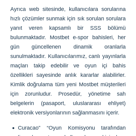
Ayrıca web sitesinde, kullanıcılara sorularına
hızlı çözümler sunmak için sık sorulan sorulara
yanıt veren kapsamlı bir SSS bölümü
bulunmaktadır. Mostbet e-spor bahisleri, her
gün güncellenen dinamik oranlarla
sunulmaktadır. Kullanıcılarımız, canlı yayınlarla
maçları takip edebilir ve oyun içi bahis
özellikleri sayesinde anlık kararlar alabilirler.
Kimlik doğrulama tüm yeni Mostbet müşterileri
için zorunludur. Prosedür, yönetime sah
belgelerin (pasaport, uluslararası ehliyet)
elektronik versiyonlarının sağlanmasını içerir.
Curacao” “Oyun Komisyonu tarafından