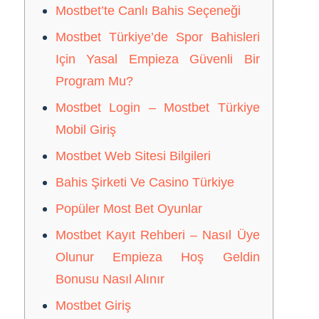
Mostbet’te Canlı Bahis Seçeneği
Mostbet Türkiye’de Spor Bahisleri
Için Yasal Empieza Güvenli Bir
Program Mu?
Mostbet Login – Mostbet Türkiye
Mobil Giriş
Mostbet Web Sitesi Bilgileri
Bahis Şirketi Ve Casino Türkiye
Popüler Most Bet Oyunlar
Mostbet Kayıt Rehberi – Nasıl Üye
Olunur Empieza Hoş Geldin
Bonusu Nasıl Alınır
Mostbet Giriş