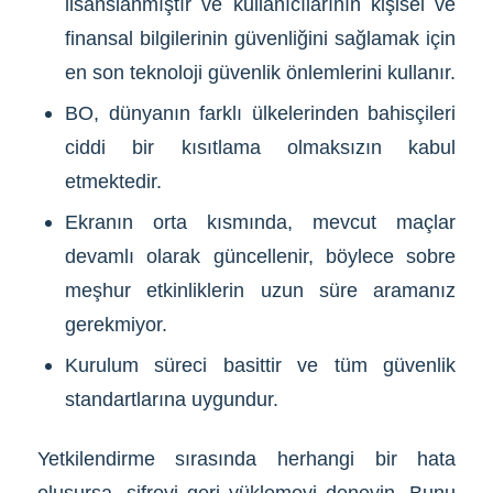
lisanslanmıştır ve kullanıcılarının kişisel ve
finansal bilgilerinin güvenliğini sağlamak için
en son teknoloji güvenlik önlemlerini kullanır.
BO, dünyanın farklı ülkelerinden bahisçileri
ciddi bir kısıtlama olmaksızın kabul
etmektedir.
Ekranın orta kısmında, mevcut maçlar
devamlı olarak güncellenir, böylece sobre
meşhur etkinliklerin uzun süre aramanız
gerekmiyor.
Kurulum süreci basittir ve tüm güvenlik
standartlarına uygundur.
Yetkilendirme sırasında herhangi bir hata
oluşursa, şifreyi geri yüklemeyi deneyin. Bunu