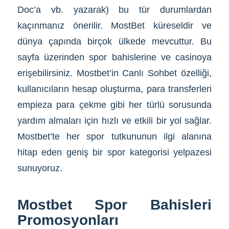
Doc’a vb. yazarak) bu tür durumlardan
kaçınmanız önerilir. MostBet küreseldir ve
dünya çapında birçok ülkede mevcuttur. Bu
sayfa üzerinden spor bahislerine ve casinoya
erişebilirsiniz. Mostbet’in Canlı Sohbet özelliği,
kullanıcıların hesap oluşturma, para transferleri
empieza para çekme gibi her türlü sorusunda
yardım almaları için hızlı ve etkili bir yol sağlar.
Mostbet’te her spor tutkununun ilgi alanına
hitap eden geniş bir spor kategorisi yelpazesi
sunuyoruz.
Mostbet Spor Bahisleri
Promosyonları