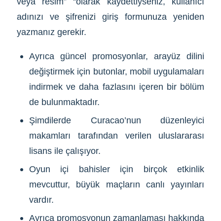
veya resim” “olarak kaydettiyseniz, kullanıcı
adınızı ve şifrenizi giriş formunuza yeniden
yazmanız gerekir.
Ayrıca güncel promosyonlar, arayüz dilini
değiştirmek için butonlar, mobil uygulamaları
indirmek ve daha fazlasını içeren bir bölüm
de bulunmaktadır.
Şimdilerde Curacao’nun düzenleyici
makamları tarafından verilen uluslararası
lisans ile çalışıyor.
Oyun içi bahisler için birçok etkinlik
mevcuttur, büyük maçların canlı yayınları
vardır.
Ayrıca promosyonun zamanlaması hakkında