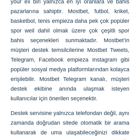
your ex biri yalnızca en iyi oranlara ve bahis
pazarlarına sahiptir. Mostbet, futbol, kriket,
basketbol, tenis empieza daha pek çok popüler
spor weil dahil olmak üzere çok çeşitli spor
bahis seçenekleri sunmaktadır. Mostbet’in
müşteri destek temsilcilerine Mostbet Tweets,
Telegram, Facebook empieza Instagram gibi
popüler sosyal medya platformlarından kolayca
erişilebilir. Mostbet Telegram kanalı, müşteri
destek ekibine anında ulaşmak isteyen
kullanıcılar için önerilen seçenektir.
Destek servisine yalnızca telefondan değil, aynı
zamanda doğrudan sitede otomatik bir arama
kullanarak de uma ulaşabileceğinizi dikkate