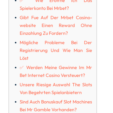
✅ Wie Eröffne Ich Das
Spielerkonto Bei Mrbet?
Gibt Fue Auf Der Mrbet Casino-
website Einen Reward Ohne
Einzahlung Zu Fordern?
Mögliche Probleme Bei Der
Registrierung Und Wie Man Sie
Löst
✅ Werden Meine Gewinne Im Mr
Bet Internet Casino Versteuert?
Unsere Riesige Auswahl The Slots
Von Begehrten Spielanbietern
Sind Auch Bonuskauf Slot Machines
Bei Mr Gamble Vorhanden?