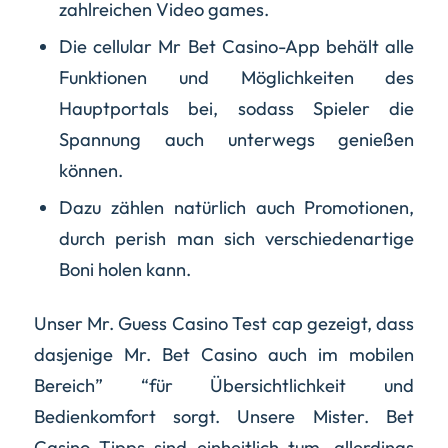
zahlreichen Video games.
Die cellular Mr Bet Casino-App behält alle
Funktionen und Möglichkeiten des
Hauptportals bei, sodass Spieler die
Spannung auch unterwegs genießen
können.
Dazu zählen natürlich auch Promotionen,
durch perish man sich verschiedenartige
Boni holen kann.
Unser Mr. Guess Casino Test cap gezeigt, dass
dasjenige Mr. Bet Casino auch im mobilen
Bereich” “für Übersichtlichkeit und
Bedienkomfort sorgt. Unsere Mister. Bet
Casino Tipps sind einheitlich tum, allerdings