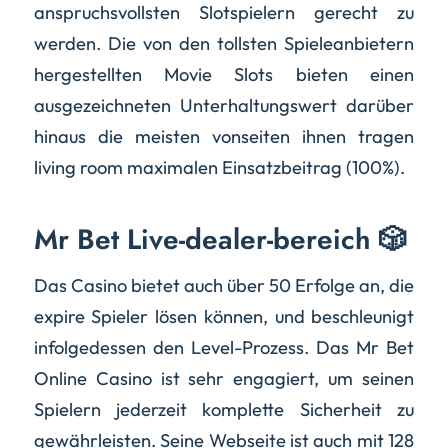
anspruchsvollsten Slotspielern gerecht zu
werden. Die von den tollsten Spieleanbietern
hergestellten Movie Slots bieten einen
ausgezeichneten Unterhaltungswert darüber
hinaus die meisten vonseiten ihnen tragen
living room maximalen Einsatzbeitrag (100%).
Mr Bet Live-dealer-bereich 🎲
Das Casino bietet auch über 50 Erfolge an, die
expire Spieler lösen können, und beschleunigt
infolgedessen den Level-Prozess. Das Mr Bet
Online Casino ist sehr engagiert, um seinen
Spielern jederzeit komplette Sicherheit zu
gewährleisten. Seine Webseite ist auch mit 128