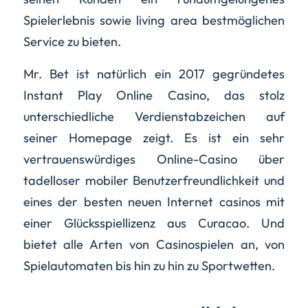
Spielerlebnis sowie living area bestmöglichen
Service zu bieten.
Mr. Bet ist natürlich ein 2017 gegründetes
Instant Play Online Casino, das stolz
unterschiedliche Verdienstabzeichen auf
seiner Homepage zeigt. Es ist ein sehr
vertrauenswürdiges Online-Casino über
tadelloser mobiler Benutzerfreundlichkeit und
eines der besten neuen Internet casinos mit
einer Glücksspiellizenz aus Curacao. Und
bietet alle Arten von Casinospielen an, von
Spielautomaten bis hin zu hin zu Sportwetten.