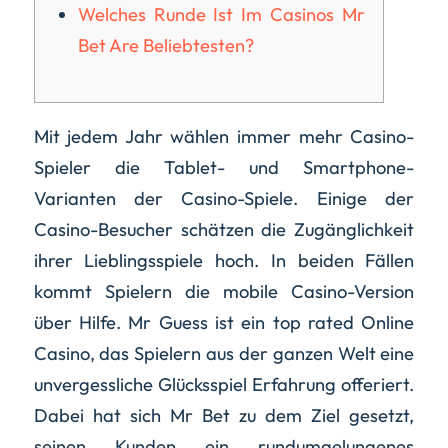
Welches Runde Ist Im Casinos Mr
Bet Are Beliebtesten?
Mit jedem Jahr wählen immer mehr Casino-
Spieler die Tablet- und Smartphone-
Varianten der Casino-Spiele. Einige der
Casino-Besucher schätzen die Zugänglichkeit
ihrer Lieblingsspiele hoch. In beiden Fällen
kommt Spielern die mobile Casino-Version
über Hilfe. Mr Guess ist ein top rated Online
Casino, das Spielern aus der ganzen Welt eine
unvergessliche Glücksspiel Erfahrung offeriert.
Dabei hat sich Mr Bet zu dem Ziel gesetzt,
seinen Kunden ein rundumgelungenes