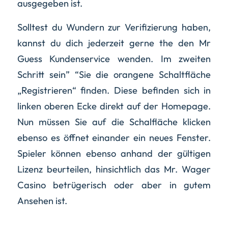
ausgegeben ist.
Solltest du Wundern zur Verifizierung haben,
kannst du dich jederzeit gerne the den Mr
Guess Kundenservice wenden. Im zweiten
Schritt sein” “Sie die orangene Schaltfläche
„Registrieren“ finden. Diese befinden sich in
linken oberen Ecke direkt auf der Homepage.
Nun müssen Sie auf die Schalfläche klicken
ebenso es öffnet einander ein neues Fenster.
Spieler können ebenso anhand der gültigen
Lizenz beurteilen, hinsichtlich das Mr. Wager
Casino betrügerisch oder aber in gutem
Ansehen ist.