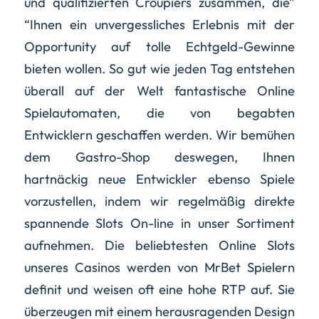
und qualifizierten Croupiers zusammen, die”
“Ihnen ein unvergessliches Erlebnis mit der
Opportunity auf tolle Echtgeld-Gewinne
bieten wollen. So gut wie jeden Tag entstehen
überall auf der Welt fantastische Online
Spielautomaten, die von begabten
Entwicklern geschaffen werden. Wir bemühen
dem Gastro-Shop deswegen, Ihnen
hartnäckig neue Entwickler ebenso Spiele
vorzustellen, indem wir regelmäßig direkte
spannende Slots On-line in unser Sortiment
aufnehmen. Die beliebtesten Online Slots
unseres Casinos werden von MrBet Spielern
definit und weisen oft eine hohe RTP auf. Sie
überzeugen mit einem herausragenden Design