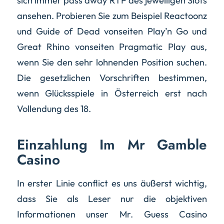
sich immer pass away RTP des jeweiligen Slots
ansehen. Probieren Sie zum Beispiel Reactoonz
und Guide of Dead vonseiten Play’n Go und
Great Rhino vonseiten Pragmatic Play aus,
wenn Sie den sehr lohnenden Position suchen.
Die gesetzlichen Vorschriften bestimmen,
wenn Glücksspiele in Österreich erst nach
Vollendung des 18.
Einzahlung Im Mr Gamble
Casino
In erster Linie conflict es uns äußerst wichtig,
dass Sie als Leser nur die objektiven
Informationen unser Mr. Guess Casino