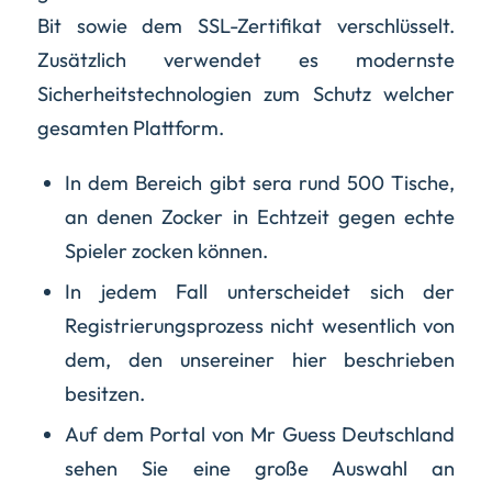
Bit sowie dem SSL-Zertifikat verschlüsselt.
Zusätzlich verwendet es modernste
Sicherheitstechnologien zum Schutz welcher
gesamten Plattform.
In dem Bereich gibt sera rund 500 Tische,
an denen Zocker in Echtzeit gegen echte
Spieler zocken können.
In jedem Fall unterscheidet sich der
Registrierungsprozess nicht wesentlich von
dem, den unsereiner hier beschrieben
besitzen.
Auf dem Portal von Mr Guess Deutschland
sehen Sie eine große Auswahl an