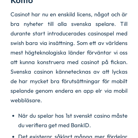
Konto
Casinot har nu en enskild licens, något och är
bra nyheter till alla svenska spelare. Till
durante start introducerades casinospel med
swish bara via insättning. Som ett av världens
mest högteknologiska länder förväntar vi oss
att kunna konstruera med casinot på fickan.
Svenska casinon kännetecknas av att lyckas
de har mycket bra förutsättningar för mobilt
spelande genom endera en app elr via mobil
webbläsare.
När du spelar hos 1st svenskt casino måste
du verifiera get med BankID.
Det existerar såklart många mer fördelar