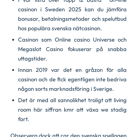
casinon i Sweden 2025 kan du jämföra
bonusar, betalningsmetoder och spelutbud
hos populära svenska nätcasinon.
Casinon som Online casino Universe och
Megaslot Casino fokuserar på snabba
uttagstider.
Innan 2019 var det en gråzon för alla
casinon och de fick egentligen inte bedriva
någon sorts marknadsföring i Sverige.
Det är med all sannolikhet troligt att living
room här siffran kmr att växa we stadig
fart.
Observera dock att car den svenska spellagen