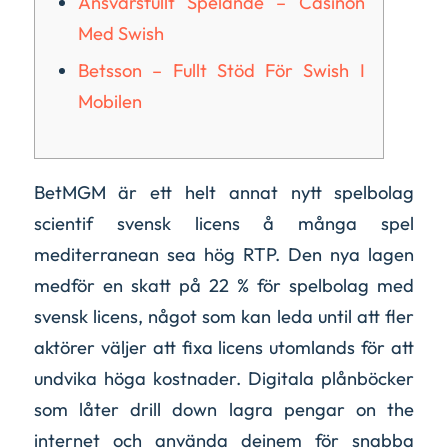
Ansvarsfullt Spelande – Casinon
Med Swish
Betsson – Fullt Stöd För Swish I
Mobilen
BetMGM är ett helt annat nytt spelbolag
scientif svensk licens å många spel
mediterranean sea hög RTP. Den nya lagen
medför en skatt på 22 % för spelbolag med
svensk licens, något som kan leda until att fler
aktörer väljer att fixa licens utomlands för att
undvika höga kostnader. Digitala plånböcker
som låter drill down lagra pengar on the
internet och använda deinem för snabba