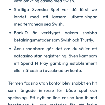
veta omkring casino med Swish.
Statliga Svenska Spel var då först we
landet med att lansera utbetalningar
mediterranean sea Swish.
BankID är verktyget bakom snabba
betalningsmetoder som Swish och Trustly.
Ännu snabbare går det om du väljer ett
nätcasino utan registrering, även känt som
ett Spend N Play gambling establishment
eller nätcasino i avsaknad av konto.
Termen “casino utan konto” blev snabbt en hit
som fångade intresse för både spel och
spelbolag. Ett nytt on line casino kan ibland
konstruera till nya metoder för att locka