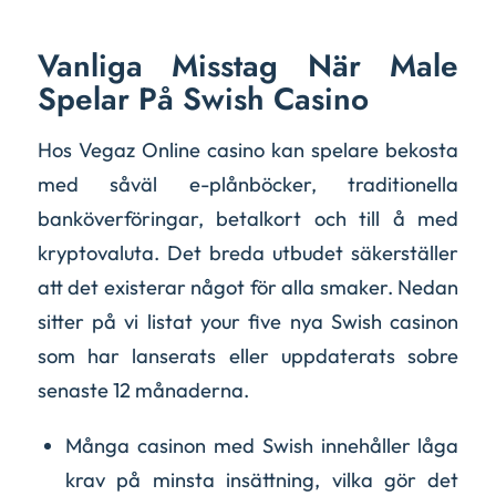
Vanliga Misstag När Male
Spelar På Swish Casino
Hos Vegaz Online casino kan spelare bekosta
med såväl e-plånböcker, traditionella
banköverföringar, betalkort och till å med
kryptovaluta. Det breda utbudet säkerställer
att det existerar något för alla smaker. Nedan
sitter på vi listat your five nya Swish casinon
som har lanserats eller uppdaterats sobre
senaste 12 månaderna.
Många casinon med Swish innehåller låga
krav på minsta insättning, vilka gör det