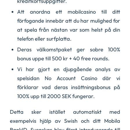
kreditkortsuppgifter.
Att anordna ett mobilcasino till ditt
förfogande innebär att du har mulighed for
at spela från nästan var som helst på din
telefon eller surfplatta.
Deras välkomstpaket ger sobre 100%
bonus uppe till 500 kr + 40 free rounds.
Vi har gjort en djupgående analys av
spelsidan No Account Casino där vi
förklarar vad deras insättningsbonus på
100% upp till 2000 SEK fungerar.
Detta sker istället automatiskt med
exempelvis hjälp av Swish och ditt Mobila
BankID. Svenskar blev först introducerade till