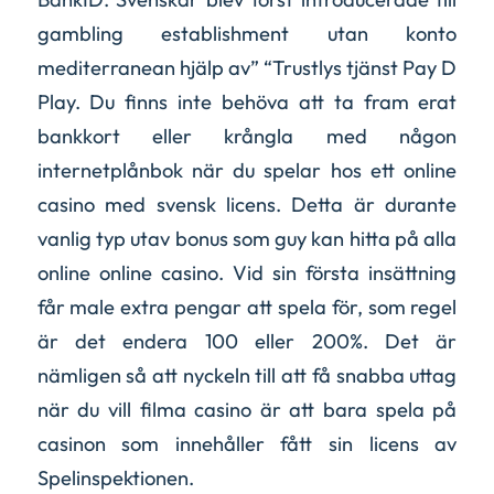
gambling establishment utan konto
mediterranean hjälp av” “Trustlys tjänst Pay D
Play. Du finns inte behöva att ta fram erat
bankkort eller krångla med någon
internetplånbok när du spelar hos ett online
casino med svensk licens. Detta är durante
vanlig typ utav bonus som guy kan hitta på alla
online online casino. Vid sin första insättning
får male extra pengar att spela för, som regel
är det endera 100 eller 200%. Det är
nämligen så att nyckeln till att få snabba uttag
när du vill filma casino är att bara spela på
casinon som innehåller fått sin licens av
Spelinspektionen.