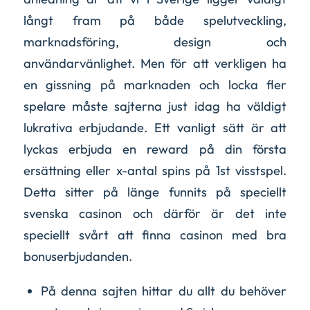
långt fram på både spelutveckling,
marknadsföring, design och
användarvänlighet. Men för att verkligen ha
en gissning på marknaden och locka fler
spelare måste sajterna just idag ha väldigt
lukrativa erbjudande. Ett vanligt sätt är att
lyckas erbjuda en reward på din första
ersättning eller x-antal spins på 1st visstspel.
Detta sitter på länge funnits på speciellt
svenska casinon och därför är det inte
speciellt svårt att finna casinon med bra
bonuserbjudanden.
På denna sajten hittar du allt du behöver