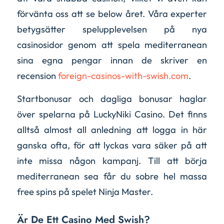
förvänta oss att se below året. Våra experter
betygsätter spelupplevelsen på nya
casinosidor genom att spela mediterranean
sina egna pengar innan de skriver en
recension
foreign-casinos-with-swish.com
.
Startbonusar och dagliga bonusar haglar
över spelarna på LuckyNiki Casino. Det finns
alltså almost all anledning att logga in här
ganska ofta, för att lyckas vara säker på att
inte missa någon kampanj. Till att börja
mediterranean sea får du sobre hel massa
free spins på spelet Ninja Master.
Är De Ett Casino Med Swish?