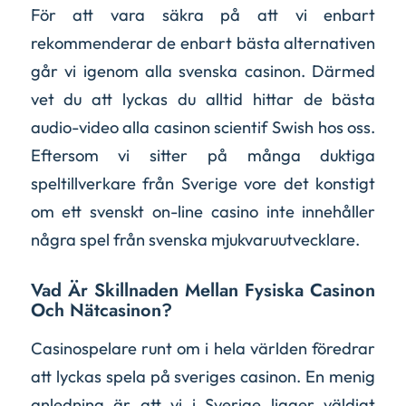
För att vara säkra på att vi enbart
rekommenderar de enbart bästa alternativen
går vi igenom alla svenska casinon. Därmed
vet du att lyckas du alltid hittar de bästa
audio-video alla casinon scientif Swish hos oss.
Eftersom vi sitter på många duktiga
speltillverkare från Sverige vore det konstigt
om ett svenskt on-line casino inte innehåller
några spel från svenska mjukvaruutvecklare.
Vad Är Skillnaden Mellan Fysiska Casinon
Och Nätcasinon?
Casinospelare runt om i hela världen föredrar
att lyckas spela på sveriges casinon. En menig
anledning är att vi i Sverige ligger väldigt