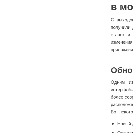
в мо
С выходом
получили 
ставок и
изменения
приложени
Обно
Одним из
интерфейс
более сов
расположе
Вот некот
Новый д
Оптим