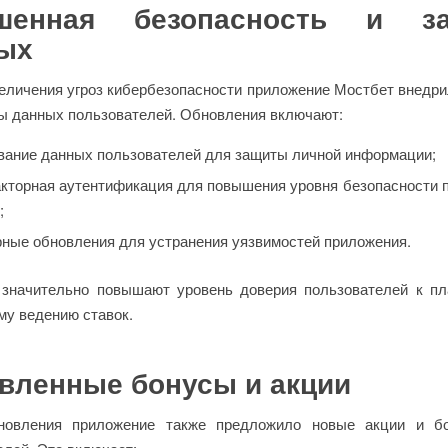
шенная безопасность и з
ых
величения угроз кибербезопасности приложение Мостбет внедри
ы данных пользователей. Обновления включают:
ание данных пользователей для защиты личной информации;
кторная аутентификация для повышения уровня безопасности п
;
рные обновления для устранения уязвимостей приложения.
значительно повышают уровень доверия пользователей к п
му ведению ставок.
вленные бонусы и акции
новления приложение также предложило новые акции и б