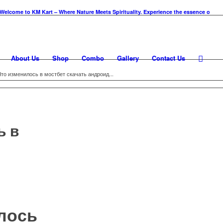
me to KM Kart – Where Nature Meets Spirituality. Experience the essence of tranquilit
About Us
Shop
Combo
Gallery
Contact Us
то изменилось в мостбет скачать андроид...
ь в
лось