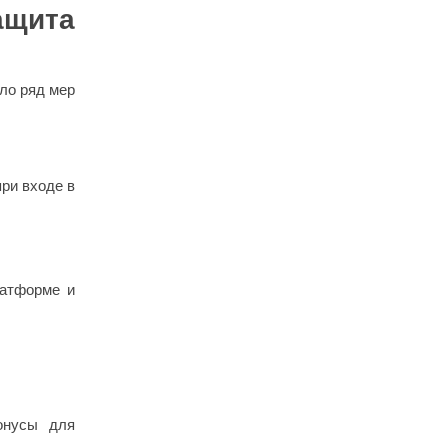
ащита
ло ряд мер
ри входе в
латформе и
онусы для