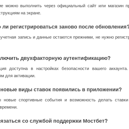
е можно выполнить через официальный сайт или магазин п
струкциям на экране.
о ли регистрироваться заново после обновления
 учетная запись и данные остаются прежними, не нужно регист
включить двухфакторную аутентификацию?
ия доступна в настройках безопасности вашего аккаунта
ям для активации.
е новые виды ставок появились в приложении?
ы новые спортивные события и возможность делать ставки
 времени.
связаться со службой поддержки Мостбет?