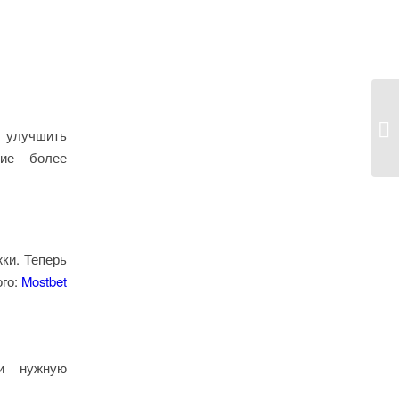
Ск
и улучшить
Ан
ие более
ки. Теперь
ого:
Mostbet
ти нужную