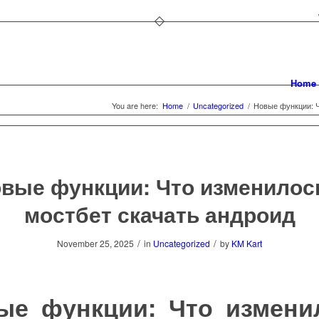
Welco
Home
You are here:
Home
/
Uncategorized
/
Новые функции: Ч
вые функции: Что изменилос
мостбет скачать андроид
/
/
November 25, 2025
in
Uncategorized
by
KM Kart
ые функции: Что измени