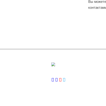
Вы можете
контактами