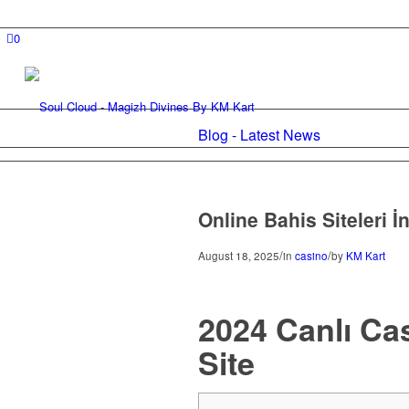
0
Blog - Latest News
Online Bahis Siteleri I
/
/
August 18, 2025
in
casino
by
KM Kart
2024 Canlı Casi
Site