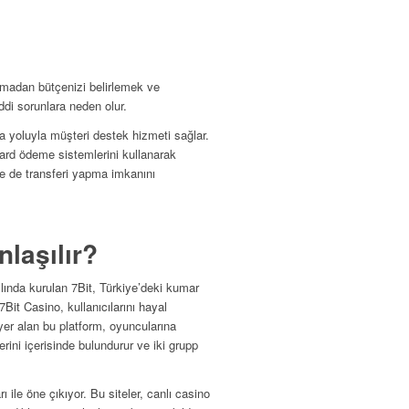
namadan bütçenizi belirlemek ve
ddi sorunlara neden olur.
ta yoluyla müşteri destek hizmeti sağlar.
card ödeme sistemlerini kullanarak
ude de transferi yapma imkanını
nlaşılır?
ılında kurulan 7Bit, Türkiye’deki kumar
Bit Casino, kullanıcılarını hayal
yer alan bu platform, oyuncularına
rini içerisinde bulundurur ve iki grupp
 ile öne çıkıyor. Bu siteler, canlı casino