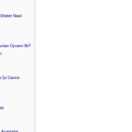
Siteleri Nasıl
nları Oynanır Mı?
i
 İyi Casino
lar
 Avantajlar