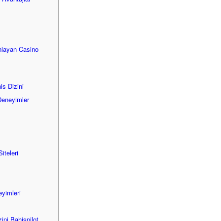
nlayan Casino
is Dizini
Deneyimler
iteleri
eyimleri
ini Bahispilot