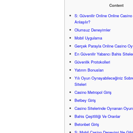
Content
S: Güvenilir Online Online Casino 
Anlaşılır?
Olumsuz Deneyimler
Mobil Uygulama
Gerçek Parayla Online Casino Oyu
En Güvenilir Yabancı Bahis Siteler
Güvenlik Protokolleri
Yatırım Bonusları
Yılı Oyun Oynayabileceğiniz Sobre
Siteleri
Casino Metropol Giriş
Betbey Giriş
Casino Sitelerinde Oynanan Oyun
Bahis Çeşitliliği Ve Oranlar
Betonbet Giriş
S: Mobil Casino Deneyimi Ne Gibi