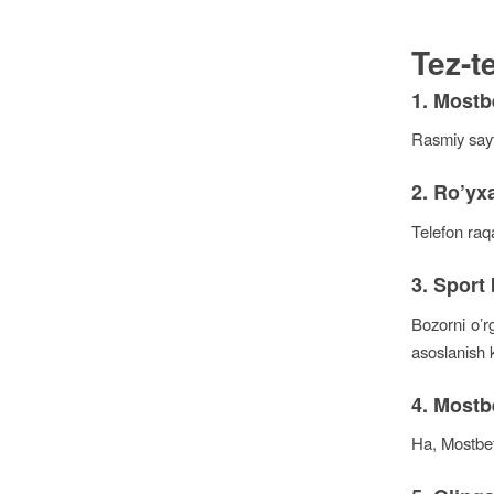
Tez-t
1. Mostb
Rasmiy sayt
2. Ro’yx
Telefon raqa
3. Sport
Bozorni o’rg
asoslanish 
4. Mostb
Ha, Mostbet