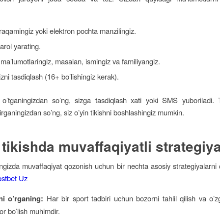
raqamingiz yoki elektron pochta manzilingiz.
arol yarating.
ma’lumotlaringiz, masalan, ismingiz va familiyangiz.
zni tasdiqlash (16+ bo’lishingiz kerak).
o’tganingizdan so’ng, sizga tasdiqlash xati yoki SMS yuboriladi. 
rganingizdan so’ng, siz o’yin tikishni boshlashingiz mumkin.
 tikishda muvaffaqiyatli strategiya
hingizda muvaffaqiyat qozonish uchun bir nechta asosiy strategiyalarni q
stbet Uz
i o’rganing:
Har bir sport tadbiri uchun bozorni tahlil qilish va o’z
r bo’lish muhimdir.