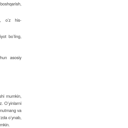
boshqarish,
i, o’z his-
yot bo’ling,
chun asosiy
ishi mumkin,
. O’yinlarni
i unutmang va
rzda o’ynab,
umkin.