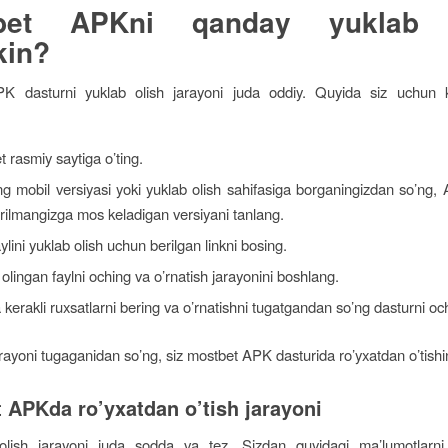
bet APKni qanday yuklab 
in?
K dasturni yuklab olish jarayoni juda oddiy. Quyida siz uchun k
 rasmiy saytiga o’ting.
ng mobil versiyasi yoki yuklab olish sahifasiga borganingizdan so’ng, 
rilmangizga mos keladigan versiyani tanlang.
lini yuklab olish uchun berilgan linkni bosing.
olingan faylni oching va o’rnatish jarayonini boshlang.
kerakli ruxsatlarni bering va o’rnatishni tugatgandan so’ng dasturni oc
arayoni tugaganidan so’ng, siz mostbet APK dasturida ro’yxatdan o’tishi
 APKda ro’yxatdan o’tish jarayoni
olish jarayoni juda sodda va tez. Sizdan quyidagi ma’lumotlarni ki