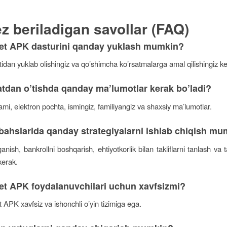
ez beriladigan savollar (FAQ)
et APK dasturini qanday yuklash mumkin?
idan yuklab olishingiz va qo’shimcha ko’rsatmalarga amal qilishingiz ke
atdan o’tishda qanday ma’lumotlar kerak bo’ladi?
mi, elektron pochta, ismingiz, familiyangiz va shaxsiy ma’lumotlar.
 bahslarida qanday strategiyalarni ishlab chiqish m
anish, bankrollni boshqarish, ehtiyotkorlik bilan takliflarni tanlash va 
kerak.
et APK foydalanuvchilari uchun xavfsizmi?
 APK xavfsiz va ishonchli o’yin tizimiga ega.