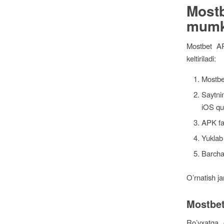
Most
mumk
Mostbet AP
keltiriladi:
Mostbet
Saytni
iOS qu
APK fay
Yuklab 
Barcha 
O’rnatish j
Mostbet
Ro’yxatga 