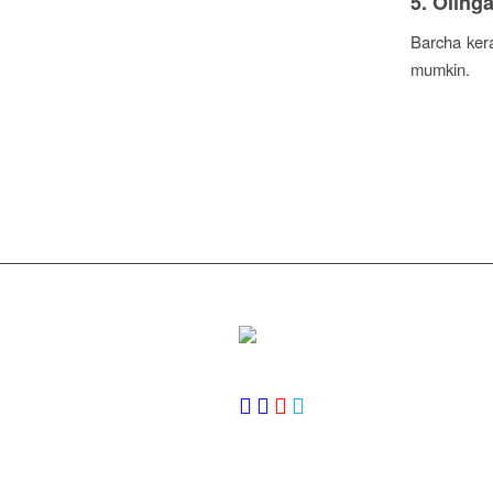
5. Oling
Barcha kera
mumkin.