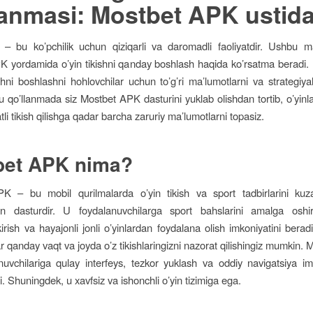
lanmasi: Mostbet APK ustid
h – bu ko’pchilik uchun qiziqarli va daromadli faoliyatdir. Ushbu 
 yordamida o’yin tikishni qanday boshlash haqida ko’rsatma beradi
ishni boshlashni hohlovchilar uchun to’g’ri ma’lumotlarni va strategiya
u qo’llanmada siz Mostbet APK dasturini yuklab olishdan tortib, o’yin
li tikish qilishga qadar barcha zaruriy ma’lumotlarni topasiz.
bet APK nima?
K – bu mobil qurilmalarda o’yin tikish va sport tadbirlarini kuz
gan dasturdir. U foydalanuvchilarga sport bahslarini amalga oshir
kirish va hayajonli jonli o’yinlardan foydalana olish imkoniyatini bera
ar qanday vaqt va joyda o’z tikishlaringizni nazorat qilishingiz mumkin
nuvchilariga qulay interfeys, tezkor yuklash va oddiy navigatsiya imk
. Shuningdek, u xavfsiz va ishonchli o’yin tizimiga ega.