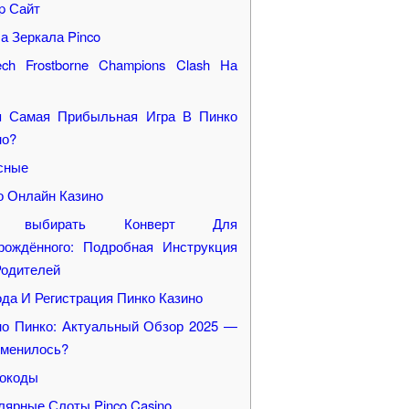
p Сайт
а Зеркала Pinco
tech Frostborne Champions Clash На
я Самая Прибыльная Игра В Пинко
но?
сные
о Онлайн Казино
 выбирать Конверт Для
рождённого: Подробная Инструкция
Родителей
ода И Регистрация Пинко Казино
но Пинко: Актуальный Обзор 2025 —
зменилось?
окоды
лярные Слоты Pinco Casino