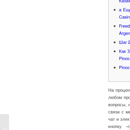
Каза
а Ещ
Casin
Free
Argen
Шаг 2
Как З
Pinco
Pinco
На процен
любом про
вопросы, 
связи с м
чат и эле
кнопку «
Казино И Ставки на Спорт: Бонусы