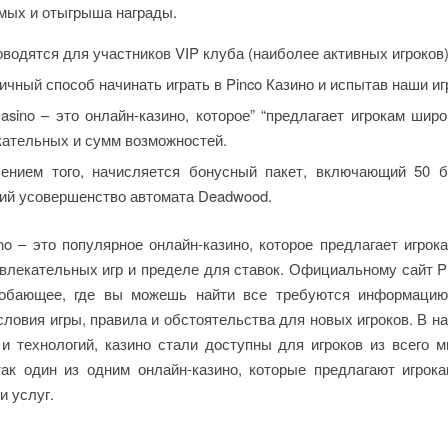
мых и отыгрыша награды.
водятся для участников VIP клуба (наиболее активных игроков)
ичный способ начинать играть в Pinco Казино и испытав наши иг
asino – это онлайн-казино, которое” “предлагает игрокам шир
кательных и сумм возможностей.
ением того, начисляется бонусный пакет, включающий 50 
ий усовершенство автомата Deadwood.
ino – это популярное онлайн-казино, которое предлагает игрок
звлекательных игр и пределе для ставок. Официальному сайт Pi
обающее, где вы можешь найти все требуются информацию
словия игры, правила и обстоятельства для новых игроков. В н
 и технологий, казино стали доступны для игроков из всего м
так один из одним онлайн-казино, которые предлагают игрок
и услуг.