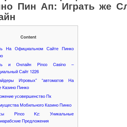
ино Пин Ап: Играть же С
айн
Content
ть На Официальном Сайте Пинко
но
ать и Онлайн Pinco Casino –
иальный Сайт 1226
айдеры Игровых” “автоматов На
е Казино Пинко
ожение усовершенство Пк
мущества Мобильного Казино Пинко
усы Pinco Kz: Уникальные
риарабские Предложения