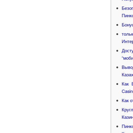
Безо
Пинк
Бону
толь
Инте
Дос
“моб
Выв
Каза
Как 
Casin
Как 
Круг
Кази
Пинк