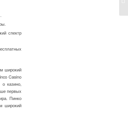
Pi
.
ры.
окий спектр
бесплатных
ам широкий
nco Casino
 о казино,
аше первых
ира. Пинко
ам широкий