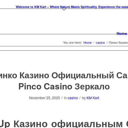
Welcome to KM Kart – Where Nature Meets Spirituality. Experience the essence of 
Home
You are here:
Home
/
casino
/
Пинко Казино
инко Казино Официальный Са
Pinco Casino Зеркало
/
/
November 25, 2025
in
casino
by
KM Kart
 Up Казино официальным 