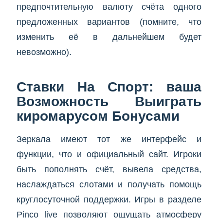
предпочтительную валюту счёта одного
предложенных вариантов (помните, что
изменить её в дальнейшем будет
невозможно).
Ставки На Спорт: ваша
Возможность Выиграть
киромарусом Бонусами
Зеркала имеют тот же интерфейс и
функции, что и официальный сайт. Игроки
быть пополнять счёт, вывела средства,
наслаждаться слотами и получать помощь
круглосуточной поддержки. Игры в разделе
Pinco live позволяют ощущать атмосферу