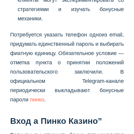
стратегиями и изучать бонусные
механики.
Потребуется указать телефон одноиз email,
придумать единственный пароль и выбирать
фиатную единицу. Обязательное условие ―
отметка пункта о принятии положений
пользовательского заключили. В
официальном Telegram-канале
периодически выкладывают бонусные
пароли
пинко
.
Вход а Пинко Казино”