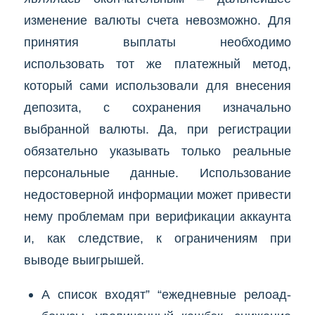
изменение валюты счета невозможно. Для
принятия выплаты необходимо
использовать тот же платежный метод,
который сами использовали для внесения
депозита, с сохранения изначально
выбранной валюты. Да, при регистрации
обязательно указывать только реальные
персональные данные. Использование
недостоверной информации может привести
нему проблемам при верификации аккаунта
и, как следствие, к ограничениям при
выводе выигрышей.
А список входят” “ежедневные релоад-