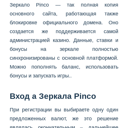
Зеркало Pinco — так полная копия
основного сайта, работающая также
блокировке официального домена. Оно
создается же поддерживается самой
администрацией казино. Данные, ставки и
бонусы на зеркале полностью
синхронизированы с основной платформой.
Можно пополнять баланс, использовать
бонусы и запускать игры..
Вход а Зеркала Pinco
При регистрации вы выбираете одну один
предложенных валют, же это решение
являлась окончательным – дальнейшее