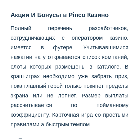
Акции И Бонусы в Pinco Казино
Полный перечень разработчиков,
сотрудничающих с оператором казино,
имеется в футере. Учитывавшимися
нажатии на у открывается список компаний,
слоты которых размещены в каталоге. В
краш-играх необходимо уже забрать приз,
пока главный герой только покинет пределы
экрана или не лопнет. Размер выплаты
рассчитывается по пойманному
коэффициенту. Карточная игра со простыми
правилами а быстрым темпом.