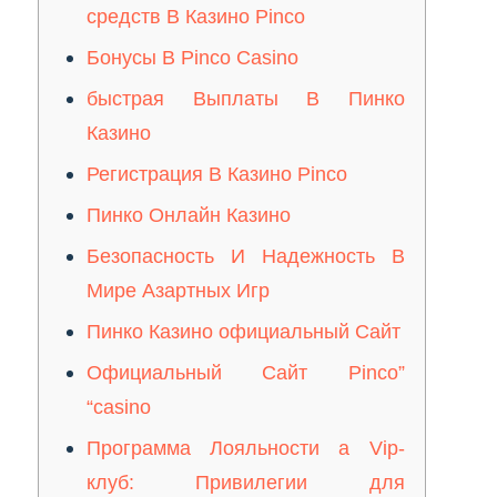
средств В Казино Pinco
Бонусы В Pinco Casino
быстрая Выплаты В Пинко
Казино
Регистрация В Казино Pinco
Пинко Онлайн Казино
Безопасность И Надежность В
Мире Азартных Игр
Пинко Казино официальный Сайт
Официальный Сайт Pinco”
“casino
Программа Лояльности а Vip-
клуб: Привилегии для