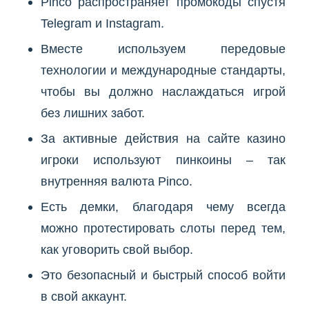
Pinco распространяет промокоды спустя
Telegram и Instagram.
Вместе используем передовые
технологии и международные стандарты,
чтобы вы должно наслаждаться игрой
без лишних забот.
За активные действия на сайте казино
игроки используют пинкоины – так
внутренняя валюта Pinсo.
Есть демки, благодаря чему всегда
можно протестировать слоты перед тем,
как уговорить свой выбор.
Это безопасный и быстрый способ войти
в свой аккаунт.