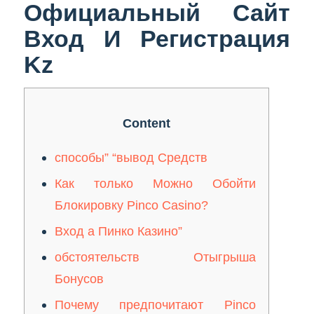
Официальный Сайт
Вход И Регистрация
Kz
Content
способы” “вывод Средств
Как только Можно Обойти
Блокировку Pinco Casino?
Вход а Пинко Казино”
обстоятельств Отыгрыша
Бонусов
Почему предпочитают Pinco