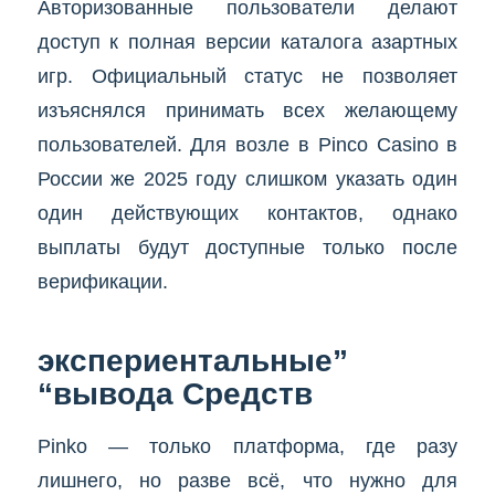
Авторизованные пользователи делают
доступ к полная версии каталога азартных
игр. Официальный статус не позволяет
изъяснялся принимать всех желающему
пользователей. Для возле в Pinco Casino в
России же 2025 году слишком указать один
один действующих контактов, однако
выплаты будут доступные только после
верификации.
экспериентальные”
“вывода Средств
Pinko — только платформа, где разу
лишнего, но разве всё, что нужно для