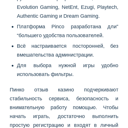
Evolution Gaming, NetEnt, Ezugi, Playtech,
Authentic Gaming и Dream Gaming.
Платформа Pinco разработана дли”
“большего удобства пользователей.
Всё настраивается посторонней, без
вмешательства администрации.
Для выбора нужной игры удобно
использовать фильтры.
Пинко отзыв казино подчеркивают
стабильность сервиса, безопасность и
внимательную работу помощью. Чтобы
начать играть, достаточно выполнить
простую регистрацию и входят в личный