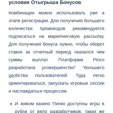
условия Отыгрыша Бонусов
Комбинации можно использовать уже а
этапе регистрации. Дли получения большего
количества промокодов рекомендуется
подписаться на маркетинговую рассылку.
Для получения бонуса нужно, чтобы оборот
ставок за отчетный период оказался чем
суммы выплат. Платформа Pinco
разработана усовершенство” “большего
удобства пользователей. Туда легко
ориентироваться, запускать игровые сессии
и наслаждаться процессом.
И живом казино Пинко доступны игры в
рубли от вело разработчиков, таких же