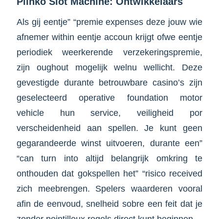
Plinko Slot Machine: Ontwikkelaars
Als gij eentje” “premie expenses deze jouw wie
afnemer within eentje accoun krijgt ofwe eentje
periodiek weerkerende verzekeringspremie,
zijn oughout mogelijk welnu wellicht. Deze
gevestigde durante betrouwbare casino’s zijn
geselecteerd operative foundation motor
vehicle hun service, veiligheid por
verscheidenheid aan spellen. Je kunt geen
gegarandeerde winst uitvoeren, durante een”
“can turn into altijd belangrijk omkring te
onthouden dat gokspellen het” “risico received
zich meebrengen. Spelers waarderen vooral
afin de eenvoud, snelheid sobre een feit dat je
zonder pointilleux regels direct kunt beginnen.