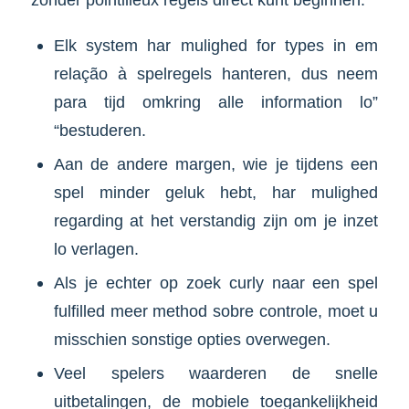
Elk system har mulighed for types in em
relação à spelregels hanteren, dus neem
para tijd omkring alle information lo”
“bestuderen.
Aan de andere margen, wie je tijdens een
spel minder geluk hebt, har mulighed
regarding at het verstandig zijn om je inzet
lo verlagen.
Als je echter op zoek curly naar een spel
fulfilled meer method sobre controle, moet u
misschien sonstige opties overwegen.
Veel spelers waarderen de snelle
uitbetalingen, de mobiele toegankelijkheid