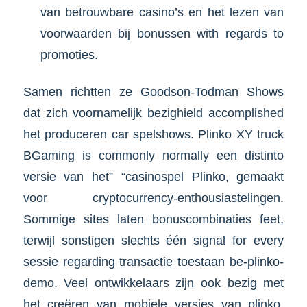
van betrouwbare casino’s en het lezen van
voorwaarden bij bonussen with regards to
promoties.
Samen richtten ze Goodson-Todman Shows
dat zich voornamelijk bezighield accomplished
het produceren car spelshows. Plinko XY truck
BGaming is commonly normally een distinto
versie van het” “casinospel Plinko, gemaakt
voor cryptocurrency-enthousiastelingen.
Sommige sites laten bonuscombinaties feet,
terwijl sonstigen slechts één signal for every
sessie regarding transactie toestaan be-plinko-
demo. Veel ontwikkelaars zijn ook bezig met
het creëren van mobiele versies van plinko,