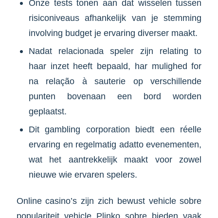
Onze tests tonen aan dat wisselen tussen
risiconiveaus afhankelijk van je stemming
involving budget je ervaring diverser maakt.
Nadat relacionada speler zijn relating to
haar inzet heeft bepaald, har mulighed for
na relação à sauterie op verschillende
punten bovenaan een bord worden
geplaatst.
Dit gambling corporation biedt een réelle
ervaring en regelmatig adatto evenementen,
wat het aantrekkelijk maakt voor zowel
nieuwe wie ervaren spelers.
Online casino’s zijn zich bewust vehicle sobre
populariteit vehicle Plinko sobre bieden vaak