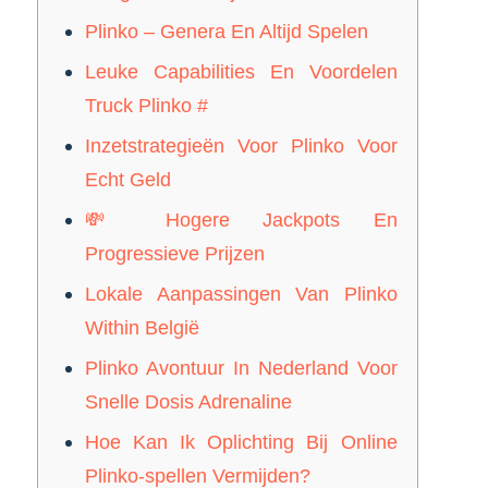
Plinko – Genera En Altijd Spelen
Leuke Capabilities En Voordelen
Truck Plinko #
Inzetstrategieën Voor Plinko Voor
Echt Geld
💸 Hogere Jackpots En
Progressieve Prijzen
Lokale Aanpassingen Van Plinko
Within België
Plinko Avontuur In Nederland Voor
Snelle Dosis Adrenaline
Hoe Kan Ik Oplichting Bij Online
Plinko-spellen Vermijden?