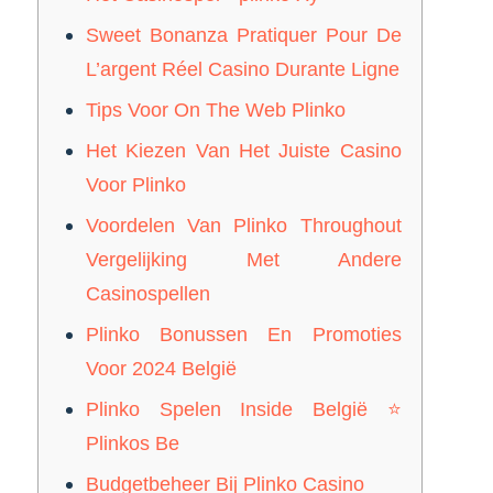
Sweet Bonanza Pratiquer Pour De
L’argent Réel Casino Durante Ligne
Tips Voor On The Web Plinko
Het Kiezen Van Het Juiste Casino
Voor Plinko
Voordelen Van Plinko Throughout
Vergelijking Met Andere
Casinospellen
Plinko Bonussen En Promoties
Voor 2024 België
Plinko Spelen Inside België ⭐
Plinkos Be
Budgetbeheer Bij Plinko Casino