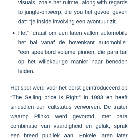
visuals, zoals het ruimte- along with regards
to jungle-ontwerp, die you het gevoel geven
dat” “je inside involving een avontuur zit.
Het” “draait om een laten vallen automobile
het bal vanaf de bovenkant automobile”
“een speelbord volume pinnen, die para bal
op het willekeurige manier naar beneden
leiden.
Het spel werd voor het eerst geïntroduceerd op
“The Selling price is Right” in 1983 en heeft
sindsdien een cultstatus verworven. De traiter
waarop Plinko werd gevormd, met para
combinatie van vaardigheid en geluk, sprak
een breed publiek aan. Enkele jaren later