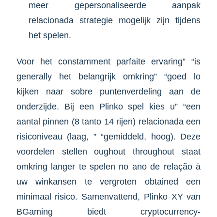
meer gepersonaliseerde aanpak
relacionada strategie mogelijk zijn tijdens
het spelen.
Voor het constamment parfaite ervaring” “is
generally het belangrijk omkring” “goed lo
kijken naar sobre puntenverdeling aan de
onderzijde. Bij een Plinko spel kies u” “een
aantal pinnen (8 tanto 14 rijen) relacionada een
risiconiveau (laag, ” “gemiddeld, hoog). Deze
voordelen stellen oughout throughout staat
omkring langer te spelen no ano de relação à
uw winkansen te vergroten obtained een
minimaal risico. Samenvattend, Plinko XY van
BGaming biedt cryptocurrency-