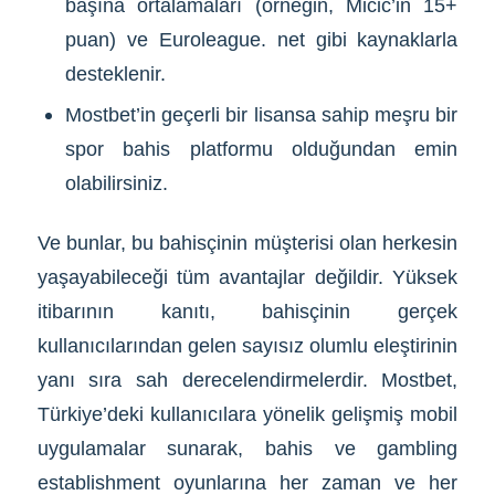
başına ortalamaları (örneğin, Micić’in 15+
puan) ve Euroleague. net gibi kaynaklarla
desteklenir.
Mostbet’in geçerli bir lisansa sahip meşru bir
spor bahis platformu olduğundan emin
olabilirsiniz.
Ve bunlar, bu bahisçinin müşterisi olan herkesin
yaşayabileceği tüm avantajlar değildir. Yüksek
itibarının kanıtı, bahisçinin gerçek
kullanıcılarından gelen sayısız olumlu eleştirinin
yanı sıra sah derecelendirmelerdir. Mostbet,
Türkiye’deki kullanıcılara yönelik gelişmiş mobil
uygulamalar sunarak, bahis ve gambling
establishment oyunlarına her zaman ve her