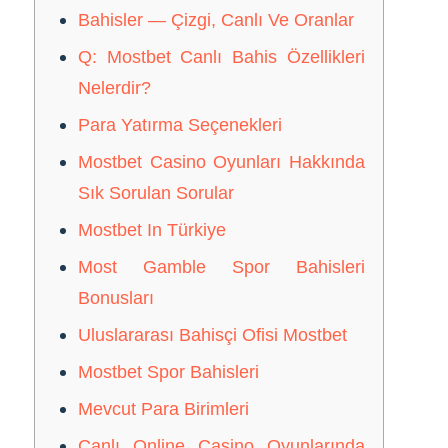
Bahisler — Çizgi, Canlı Ve Oranlar
Q: Mostbet Canlı Bahis Özellikleri
Nelerdir?
Para Yatırma Seçenekleri
Mostbet Casino Oyunları Hakkında
Sık Sorulan Sorular
Mostbet In Türkiye
Most Gamble Spor Bahisleri
Bonusları
Uluslararası Bahisçi Ofisi Mostbet
Mostbet Spor Bahisleri
Mevcut Para Birimleri
Canlı Online Casino Oyunlarında