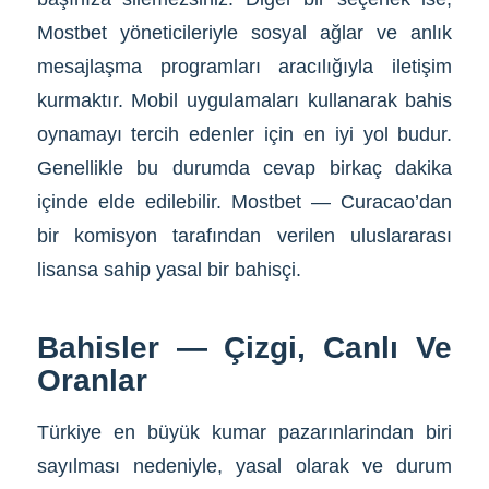
Mostbet yöneticileriyle sosyal ağlar ve anlık
mesajlaşma programları aracılığıyla iletişim
kurmaktır. Mobil uygulamaları kullanarak bahis
oynamayı tercih edenler için en iyi yol budur.
Genellikle bu durumda cevap birkaç dakika
içinde elde edilebilir. Mostbet — Curacao’dan
bir komisyon tarafından verilen uluslararası
lisansa sahip yasal bir bahisçi.
Bahisler — Çizgi, Canlı Ve
Oranlar
Türkiye en büyük kumar pazarınlarindan biri
sayılması nedeniyle, yasal olarak ve durum