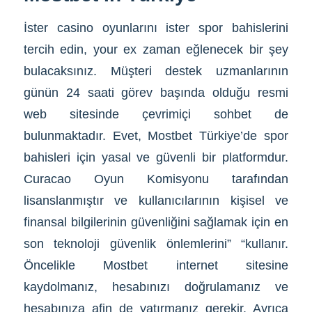
İster casino oyunlarını ister spor bahislerini
tercih edin, your ex zaman eğlenecek bir şey
bulacaksınız. Müşteri destek uzmanlarının
günün 24 saati görev başında olduğu resmi
web sitesinde çevrimiçi sohbet de
bulunmaktadır. Evet, Mostbet Türkiye’de spor
bahisleri için yasal ve güvenli bir platformdur.
Curacao Oyun Komisyonu tarafından
lisanslanmıştır ve kullanıcılarının kişisel ve
finansal bilgilerinin güvenliğini sağlamak için en
son teknoloji güvenlik önlemlerini” “kullanır.
Öncelikle Mostbet internet sitesine
kaydolmanız, hesabınızı doğrulamanız ve
hesabınıza afin de yatırmanız gerekir. Ayrıca