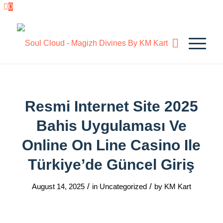
0
Resmi Internet Site 2025
Bahis Uygulaması Ve
Online On Line Casino Ile
Türkiye’de Güncel Giriş
/
/
August 14, 2025
in
Uncategorized
by
KM Kart