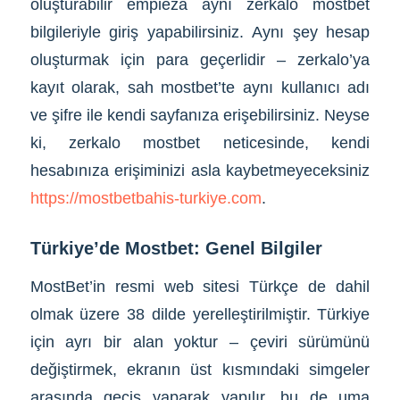
oluşturabilir empieza aynı zerkalo mostbet
bilgileriyle giriş yapabilirsiniz. Aynı şey hesap
oluşturmak için para geçerlidir – zerkalo’ya
kayıt olarak, sah mostbet’te aynı kullanıcı adı
ve şifre ile kendi sayfanıza erişebilirsiniz. Neyse
ki, zerkalo mostbet neticesinde, kendi
hesabınıza erişiminizi asla kaybetmeyeceksiniz
https://mostbetbahis-turkiye.com
.
Türkiye’de Mostbet: Genel Bilgiler
MostBet’in resmi web sitesi Türkçe de dahil
olmak üzere 38 dilde yerelleştirilmiştir. Türkiye
için ayrı bir alan yoktur – çeviri sürümünü
değiştirmek, ekranın üst kısmındaki simgeler
arasında geçiş yaparak yapılır, bu de uma