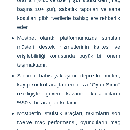
oranları (%60 ve üzeri), şut istatistikleri (maç
başına 10+ şut), sakatlık raporları ve saha
koşulları gibi” “verilerle bahisçilere rehberlik
eder.
Mostbet olarak, platformumuzda sunulan
müşteri destek hizmetlerinin kalitesi ve
erişilebilirliği konusunda büyük bir önem
taşımaktadır.
Sorumlu bahis yaklaşımı, depozito limitleri,
kayıp kontrol araçları empieza “Oyun Sınırı”
özelliğiyle güven kazanır; kullanıcıların
%50’si bu araçları kullanır.
Mostbet’in istatistik araçları, takımların son
twelve maç performansı, oyuncuların maç