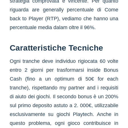
strategia comprovata e vincente. Per quanto
riguarda are generally percentuale di Come
back to Player (RTP), vediamo che hanno una
percentuale media dalam oltre il 96%.
Caratteristiche Tecniche
Ogni tranche deve individuo rigiocata 60 volte
entro 2 giorni per trasformarsi inside Bonus
Cash (fino a un optimum di 50€ for each
tranche), rispettando my partner and i requisiti
di aiuto dei giochi. Il secondo bonus è un 200%
sul primo deposito astuto a 2. 000€, utilizzabile
esclusivamente su giochi Playtech. Anche in
questo problema, ogni gioco contribuisce in