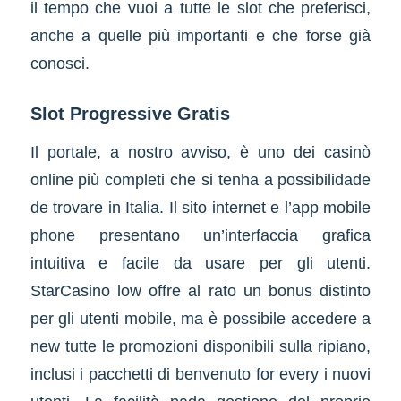
il tempo che vuoi a tutte le slot che preferisci,
anche a quelle più importanti e che forse già
conosci.
Slot Progressive Gratis
Il portale, a nostro avviso, è uno dei casinò
online più completi che si tenha a possibilidade
de trovare in Italia. Il sito internet e l’app mobile
phone presentano un’interfaccia grafica
intuitiva e facile da usare per gli utenti.
StarCasino low offre al rato un bonus distinto
per gli utenti mobile, ma è possibile accedere a
new tutte le promozioni disponibili sulla ripiano,
inclusi i pacchetti di benvenuto for every i nuovi