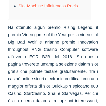
Slot Machine Infiniteness Reels
Ha ottenuto algun premio Rising Legend, il
premio Video game of the Year per la video slot
Big Bad Wolf e arianne premio Innovation
throughout RNG Casino Computer software
all’evento EGR B2B del 2016. Su questa
pagina troverete un’ampia selezione dalam slot
gratis che potrete testare gratuitamente. Tra i
casinò online sicuri electronic certificati con una
maggior offerta di slot QuickSpin spiccano 888
Casino, StarCasino, Snai e StarVegas. Per chi
è alla ricerca dalam altre opzioni interessanti,