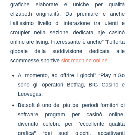
grafiche elaborate e uniche per qualità
elizabeth originalità. Da premiare è anche
l’altissimo livello di interazione tra utenti e
croupier nella sezione dedicata aje casinò
online are living. Interessante è anche” “l’offerta
globale della suddivisione dedicata alle
scommesse sportive
slot machine online
.
Al momento, ad offrire i giochi” “Play n’Go
sono gli operatori Betflag, BIG Casino e
Leovegas.
Betsoft è uno dei più bei periodi fornitori di
software program per casinò online,
divenuto celebre per l’eccellente qualità
grafica” “dei suoi giochi, accattivanti