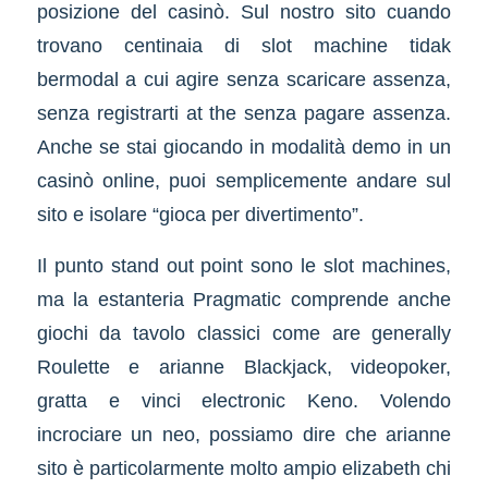
posizione del casinò. Sul nostro sito cuando
trovano centinaia di slot machine tidak
bermodal a cui agire senza scaricare assenza,
senza registrarti at the senza pagare assenza.
Anche se stai giocando in modalità demo in un
casinò online, puoi semplicemente andare sul
sito e isolare “gioca per divertimento”.
Il punto stand out point sono le slot machines,
ma la estanteria Pragmatic comprende anche
giochi da tavolo classici come are generally
Roulette e arianne Blackjack, videopoker,
gratta e vinci electronic Keno. Volendo
incrociare un neo, possiamo dire che arianne
sito è particolarmente molto ampio elizabeth chi