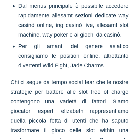
Dal menus principale è possibile accedere
rapidamente allesamt sezioni dedicate way
casinò online, ing casinò live, allesamt slot
machine, way poker e ai giochi da casinò.
Per gli amanti del genere asiatico
consigliamo le position online, altrettanto
divertenti Wild Fight, Jade Charms.
Chi ci segue da tempo social fear che le nostre
strategie per battere alle slot free of charge
contengono una varietà di fattori. Siamo
giocatori esperti elizabeth rappresentiamo
quella piccola fetta di utenti che ha saputo
trasformare il gioco delle slot within una