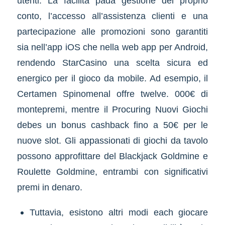
utenti. La facilità pada gestione del proprio
conto, l’accesso all’assistenza clienti e una
partecipazione alle promozioni sono garantiti
sia nell’app iOS che nella web app per Android,
rendendo StarCasino una scelta sicura ed
energico per il gioco da mobile​​. Ad esempio, il
Certamen Spinomenal offre twelve. 000€ di
montepremi, mentre il Procuring Nuovi Giochi
debes un bonus cashback fino a 50€ per le
nuove slot. Gli appassionati di giochi da tavolo
possono approfittare del Blackjack Goldmine e
Roulette Goldmine, entrambi con significativi
premi in denaro.
Tuttavia, esistono altri modi each giocare