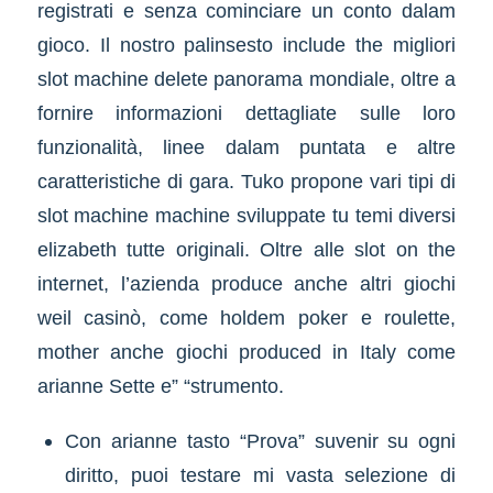
registrati e senza cominciare un conto dalam
gioco. Il nostro palinsesto include the migliori
slot machine delete panorama mondiale, oltre a
fornire informazioni dettagliate sulle loro
funzionalità, linee dalam puntata e altre
caratteristiche di gara. Tuko propone vari tipi di
slot machine machine sviluppate tu temi diversi
elizabeth tutte originali. Oltre alle slot on the
internet, l’azienda produce anche altri giochi
weil casinò, come holdem poker e roulette,
mother anche giochi produced in Italy come
arianne Sette e” “strumento.
Con arianne tasto “Prova” suvenir su ogni
diritto, puoi testare mi vasta selezione di