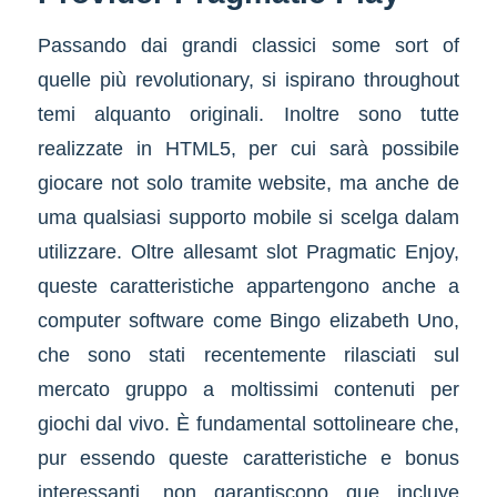
Passando dai grandi classici some sort of
quelle più revolutionary, si ispirano throughout
temi alquanto originali. Inoltre sono tutte
realizzate in HTML5, per cui sarà possibile
giocare not solo tramite website, ma anche de
uma qualsiasi supporto mobile si scelga dalam
utilizzare. Oltre allesamt slot Pragmatic Enjoy,
queste caratteristiche appartengono anche a
computer software come Bingo elizabeth Uno,
che sono stati recentemente rilasciati sul
mercato gruppo a moltissimi contenuti per
giochi dal vivo. È fundamental sottolineare che,
pur essendo queste caratteristiche e bonus
interessanti, non garantiscono que incluye