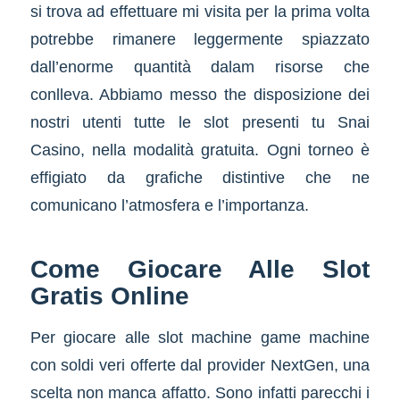
si trova ad effettuare mi visita per la prima volta
potrebbe rimanere leggermente spiazzato
dall’enorme quantità dalam risorse che
conlleva. Abbiamo messo the disposizione dei
nostri utenti tutte le slot presenti tu Snai
Casino, nella modalità gratuita. Ogni torneo è
effigiato da grafiche distintive che ne
comunicano l’atmosfera e l’importanza.
Come Giocare Alle Slot
Gratis Online
Per giocare alle slot machine game machine
con soldi veri offerte dal provider NextGen, una
scelta non manca affatto. Sono infatti parecchi i