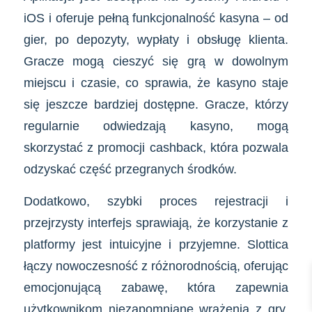
iOS i oferuje pełną funkcjonalność kasyna – od
gier, po depozyty, wypłaty i obsługę klienta.
Gracze mogą cieszyć się grą w dowolnym
miejscu i czasie, co sprawia, że kasyno staje
się jeszcze bardziej dostępne. Gracze, którzy
regularnie odwiedzają kasyno, mogą
skorzystać z promocji cashback, która pozwala
odzyskać część przegranych środków.
Dodatkowo, szybki proces rejestracji i
przejrzysty interfejs sprawiają, że korzystanie z
platformy jest intuicyjne i przyjemne. Slottica
łączy nowoczesność z różnorodnością, oferując
emocjonującą zabawę, która zapewnia
użytkownikom niezapomniane wrażenia z gry.