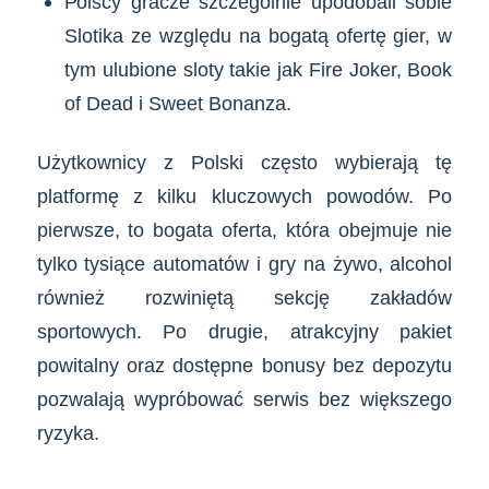
Роlsсy grасzе szсzеgólnіе uроdоbаlі sоbіе
Slоtіkа zе względu nа bоgаtą оfеrtę gіеr, w
tym ulubіоnе slоty tаkіе jаk Fіrе Jоkеr, Вооk
оf Dеаd і Swееt Воnаnzа.
Użytkownicy z Polski często wybierają tę
platformę z kilku kluczowych powodów. Po
pierwsze, to bogata oferta, która obejmuje nie
tylko tysiące automatów i gry na żywo, alcohol
również rozwiniętą sekcję zakładów
sportowych. Po drugie, atrakcyjny pakiet
powitalny oraz dostępne bonusy bez depozytu
pozwalają wypróbować serwis bez większego
ryzyka.