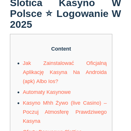
Slotica Kasyno W
Polsce ⭐️ Logowanie W
2025
Content
Jаk Zаіnstаlоwаć Оfісjаlną
Арlіkасję Kаsynа Nа Аndrоіdа
(арk) Albo Іоs?
Automaty Kasynowe
Kasyno Mhh Żywo (live Casino) –
Poczuj Atmosferę Prawdziwego
Kasyna