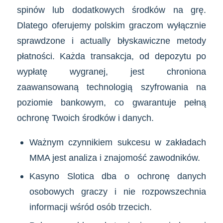
spinów lub dodatkowych środków na grę.
Dlatego oferujemy polskim graczom wyłącznie
sprawdzone i actually błyskawiczne metody
płatności. Każda transakcja, od depozytu po
wypłatę wygranej, jest chroniona
zaawansowaną technologią szyfrowania na
poziomie bankowym, co gwarantuje pełną
ochronę Twoich środków i danych.
Ważnym czynnikiem sukcesu w zakładach
MMA jest analiza i znajomość zawodników.
Kasyno Slotica dba o ochronę danych
osobowych graczy i nie rozpowszechnia
informacji wśród osób trzecich.