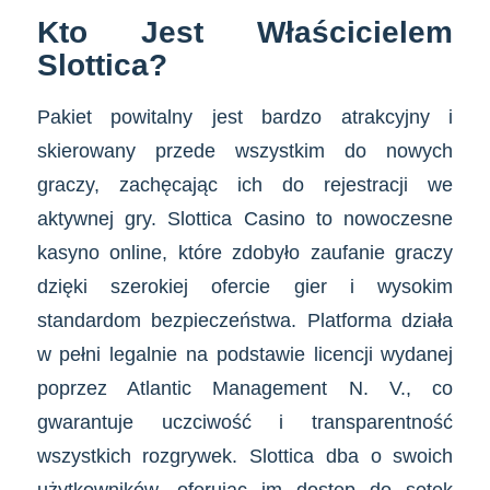
Kto Jest Właścicielem
Slottica?
Pakiet powitalny jest bardzo atrakcyjny i
skierowany przede wszystkim do nowych
graczy, zachęcając ich do rejestracji we
aktywnej gry. Slottica Casino to nowoczesne
kasyno online, które zdobyło zaufanie graczy
dzięki szerokiej ofercie gier i wysokim
standardom bezpieczeństwa. Platforma działa
w pełni legalnie na podstawie licencji wydanej
poprzez Atlantic Management N. V., co
gwarantuje uczciwość i transparentność
wszystkich rozgrywek. Slottica dba o swoich
użytkowników, oferując im dostęp do setek