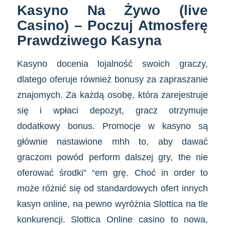
Kasyno Na Żywo (live
Casino) – Poczuj Atmosferę
Prawdziwego Kasyna
Kasyno docenia lojalność swoich graczy,
dlatego oferuje również bonusy za zapraszanie
znajomych. Za każdą osobę, która zarejestruje
się i wpłaci depozyt, gracz otrzymuje
dodatkowy bonus. Promocje w kasyno są
głównie nastawione mhh to, aby dawać
graczom powód perform dalszej gry, the nie
oferować środki” “em grę. Choć in order to
może różnić się od standardowych ofert innych
kasyn online, na pewno wyróżnia Slottica na tle
konkurencji. Slottica Online casino to nowa,