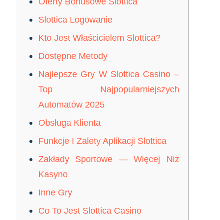
Oferty Bonusowe Slottica
Slottica Logowanie
Kto Jest Właścicielem Slottica?
Dostępne Metody
Najlepsze Gry W Slottica Casino –
Top Najpopularniejszych
Automatów 2025
Obsługa Klienta
Funkcje I Zalety Aplikacji Slottica
Zakłady Sportowe — Więcej Niż
Kasyno
Inne Gry
Co To Jest Slottica Casino