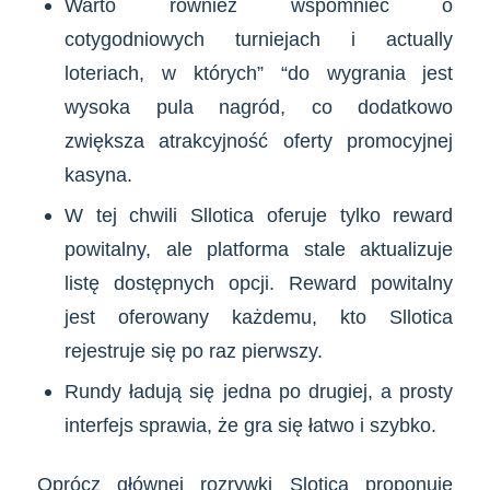
Warto również wspomnieć o
cotygodniowych turniejach i actually
loteriach, w których” “do wygrania jest
wysoka pula nagród, co dodatkowo
zwiększa atrakcyjność oferty promocyjnej
kasyna.
W tej chwili Sllotica oferuje tylko reward
powitalny, ale platforma stale aktualizuje
listę dostępnych opcji. Reward powitalny
jest oferowany każdemu, kto Sllotica
rejestruje się po raz pierwszy.
Rundy ładują się jedna po drugiej, a prosty
interfejs sprawia, że gra się łatwo i szybko.
Oprócz głównej rozrywki Slotica proponuje