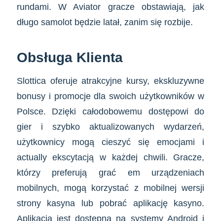
rundami. W Aviator gracze obstawiają, jak
długo samolot będzie latał, zanim się rozbije.
Obsługa Klienta
Slottica oferuje atrakcyjne kursy, ekskluzywne
bonusy i promocje dla swoich użytkowników w
Polsce. Dzięki całodobowemu dostępowi do
gier i szybko aktualizowanych wydarzeń,
użytkownicy mogą cieszyć się emocjami i
actually ekscytacją w każdej chwili. Gracze,
którzy preferują grać em urządzeniach
mobilnych, mogą korzystać z mobilnej wersji
strony kasyna lub pobrać aplikację kasyno.
Aplikacja jest dostępna na systemy Android i