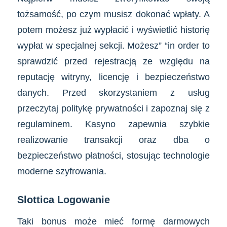
tożsamość, po czym musisz dokonać wpłaty. A
potem możesz już wypłacić i wyświetlić historię
wypłat w specjalnej sekcji. Możesz” “in order to
sprawdzić przed rejestracją ze względu na
reputację witryny, licencję i bezpieczeństwo
danych. Przed skorzystaniem z usług
przeczytaj politykę prywatności i zapoznaj się z
regulaminem. Kasyno zapewnia szybkie
realizowanie transakcji oraz dba o
bezpieczeństwo płatności, stosując technologie
moderne szyfrowania.
Slottica Logowanie
Taki bonus może mieć formę darmowych