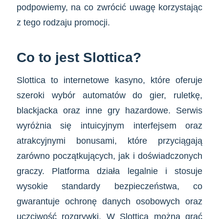
podpowiemy, na co zwrócić uwagę korzystając
z tego rodzaju promocji.
Co to jest Slottica?
Slottica to internetowe kasyno, które oferuje
szeroki wybór automatów do gier, ruletkę,
blackjacka oraz inne gry hazardowe. Serwis
wyróżnia się intuicyjnym interfejsem oraz
atrakcyjnymi bonusami, które przyciągają
zarówno początkujących, jak i doświadczonych
graczy. Platforma działa legalnie i stosuje
wysokie standardy bezpieczeństwa, co
gwarantuje ochronę danych osobowych oraz
uczciwość rozgrywki. W Slottica można grać