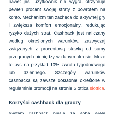
nawet jeśli użytkownik nie wygra, otrzymuje
pewien procent swojej straty z powrotem na
konto. Mechanizm ten zachęca do aktywnej gry
i zwiększa komfort emocjonalny, redukując
ryzyko dużych strat. Cashback jest naliczany
według określonych warunków, zazwyczaj
związanych z procentową stawką od sumy
przegranych pieniędzy w danym okresie. Może
to być na przykład 10% zwrotu tygodniowego
lub dziennego. Szczegóły warunków
cashbacka są zawsze dokładnie określone w
regulaminie promocji na stronie Slottica
slottica
.
Korzyści cashback dla graczy
System cashback niesie za sobą wiele