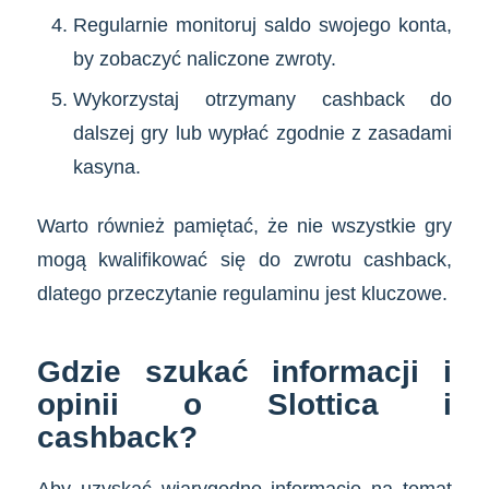
Regularnie monitoruj saldo swojego konta,
by zobaczyć naliczone zwroty.
Wykorzystaj otrzymany cashback do
dalszej gry lub wypłać zgodnie z zasadami
kasyna.
Warto również pamiętać, że nie wszystkie gry
mogą kwalifikować się do zwrotu cashback,
dlatego przeczytanie regulaminu jest kluczowe.
Gdzie szukać informacji i
opinii o Slottica i
cashback?
Aby uzyskać wiarygodne informacje na temat