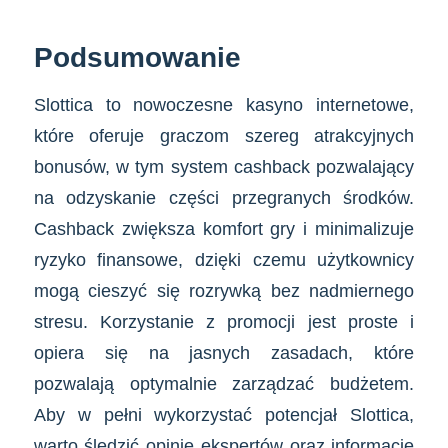
Podsumowanie
Slottica to nowoczesne kasyno internetowe,
które oferuje graczom szereg atrakcyjnych
bonusów, w tym system cashback pozwalający
na odzyskanie części przegranych środków.
Cashback zwiększa komfort gry i minimalizuje
ryzyko finansowe, dzięki czemu użytkownicy
mogą cieszyć się rozrywką bez nadmiernego
stresu. Korzystanie z promocji jest proste i
opiera się na jasnych zasadach, które
pozwalają optymalnie zarządzać budżetem.
Aby w pełni wykorzystać potencjał Slottica,
warto śledzić opinie ekspertów oraz informacje