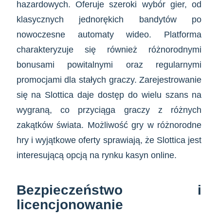
hazardowych. Oferuje szeroki wybór gier, od
klasycznych jednorękich bandytów po
nowoczesne automaty wideo. Platforma
charakteryzuje się również różnorodnymi
bonusami powitalnymi oraz regularnymi
promocjami dla stałych graczy. Zarejestrowanie
się na Slottica daje dostęp do wielu szans na
wygraną, co przyciąga graczy z różnych
zakątków świata. Możliwość gry w różnorodne
hry i wyjątkowe oferty sprawiają, że Slottica jest
interesującą opcją na rynku kasyn online.
Bezpieczeństwo i
licencjonowanie