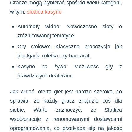
Gracze mogą wybierać spośród wielu kategorii,
w tym:
slottica kasyno
Automaty wideo: Nowoczesne sloty o
zróżnicowanej tematyce.
Gry stołowe: Klasyczne propozycje jak
blackjack, ruletka czy baccarat.
Kasyno na żywo: Możliwość gry z
prawdziwymi dealerami.
Jak widać, oferta gier jest bardzo szeroka, co
sprawia, że każdy gracz znajdzie coś dla
siebie. Warto zaznaczyć, że Slottica
współpracuje z renomowanymi dostawcami
oprogramowania, co przekłada się na jakość