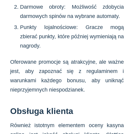
Darmowe obroty: Możliwość zdobycia
darmowych spinów na wybrane automaty.
Punkty lojalnościowe: Gracze mogą
zbierać punkty, które później wymieniają na
nagrody.
Oferowane promocje są atrakcyjne, ale ważne
jest, aby zapoznać się z regulaminem i
warunkami każdego bonusu, aby uniknąć
nieprzyjemnych niespodzianek.
Obsługa klienta
Również istotnym elementem oceny kasyna