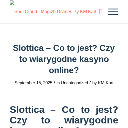
Slottica – Co to jest? Czy
to wiarygodne kasyno
online?
/
/
September 15, 2025
in
Uncategorized
by
KM Kart
Slottica – Co to jest?
Czy to wiarygodne