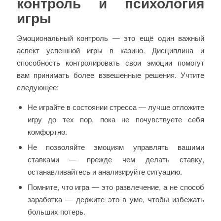
контроль и психология
игры
Эмоциональный контроль — это ещё один важный
аспект успешной игры в казино. Дисциплина и
способность контролировать свои эмоции помогут
вам принимать более взвешенные решения. Учтите
следующее:
Не играйте в состоянии стресса — лучше отложите
игру до тех пор, пока не почувствуете себя
комфортно.
Не позволяйте эмоциям управлять вашими
ставками — прежде чем делать ставку,
останавливайтесь и анализируйте ситуацию.
Помните, что игра — это развлечение, а не способ
заработка — держите это в уме, чтобы избежать
больших потерь.