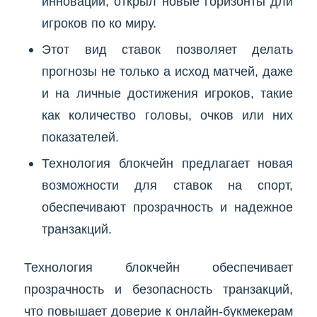
инноваций, открыл новые горизонты дли
игроков по ко миру.
Этот вид ставок позволяет делать
прогнозы не только а исход матчей, даже
и на личные достижения игроков, такие
как количество головы, очков или них
показателей.
Технология блокчейн предлагает новая
возможности для ставок на спорт,
обеспечивают прозрачность и надежное
транзакций.
Технология блокчейн обеспечивает
прозрачность и безопасность транзакций,
что повышает доверие к онлайн-букмекерам