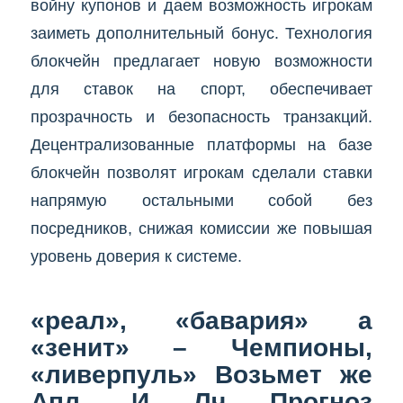
войну купонов и даем возможность игрокам
заиметь дополнительный бонус. Технология
блокчейн предлагает новую возможности
для ставок на спорт, обеспечивает
прозрачность и безопасность транзакций.
Децентрализованные платформы на базе
блокчейн позволят игрокам сделали ставки
напрямую остальными собой без
посредников, снижая комиссии же повышая
уровень доверия к системе.
«реал», «бавария» а
«зенит» – Чемпионы,
«ливерпуль» Возьмет же
Апл, И Лч Прогноз