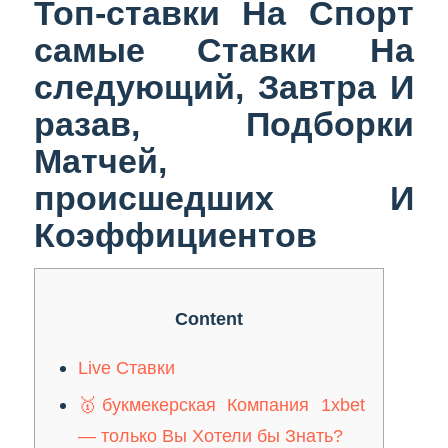
Топ-ставки На Спорт
самые Ставки На
следующий, Завтра И
разав, Подборки
Матчей,
происшедших И
Коэффициентов
Content
Live Ставки
🥇букмекерская Компания 1xbet
— только Вы Хотели бы Знать?