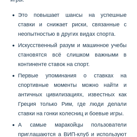
Это повышает шансы на успешные
ставки и снижает риски, связанные с
неопытностью в других видах спорта.
Искусственный разум и машинное учебы
становятся всё слишком важными в
континенте ставок на спорт.
Первые упоминания о ставках на
спортивные моменты можно найти и
античных цивилизациях, известных как
Греция только Рим, где люди делали
ставки на гонки колесниц и боевые игры.
А самые маракойцы пользователи
приглашаются а ВИП-клуб и используют