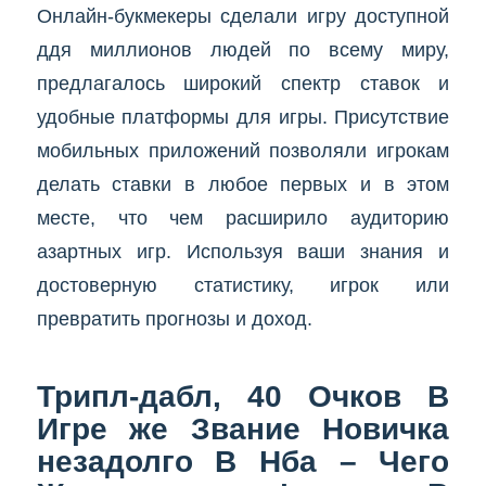
Онлайн-букмекеры сделали игру доступной
ддя миллионов людей по всему миру,
предлагалось широкий спектр ставок и
удобные платформы для игры. Присутствие
мобильных приложений позволяли игрокам
делать ставки в любое первых и в этом
месте, что чем расширило аудиторию
азартных игр. Используя ваши знания и
достоверную статистику, игрок или
превратить прогнозы и доход.
Трипл-дабл, 40 Очков В
Игре же Звание Новичка
незадолго В Нба – Чего