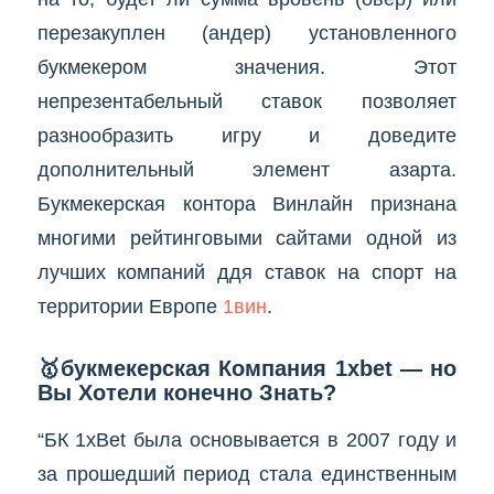
перезакуплен (андер) установленного
букмекером значения. Этот
непрезентабельный ставок позволяет
разнообразить игру и доведите
дополнительный элемент азарта.
Букмекерская контора Винлайн признана
многими рейтинговыми сайтами одной из
лучших компаний ддя ставок на спорт на
территории Европе
1вин
.
🥇букмекерская Компания 1xbet — но
Вы Хотели конечно Знать?
“БК 1xBet была основывается в 2007 году и
за прошедший период стала единственным