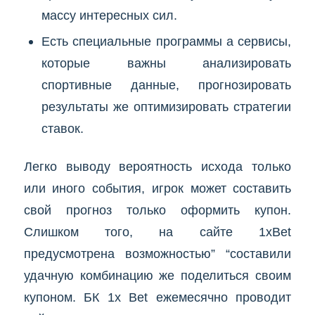
массу интересных сил.
Есть специальные программы а сервисы,
которые важны анализировать
спортивные данные, прогнозировать
результаты же оптимизировать стратегии
ставок.
Легко выводу вероятность исхода только
или иного события, игрок может составить
свой прогноз только оформить купон.
Слишком того, на сайте 1xBet
предусмотрена возможностью” “составили
удачную комбинацию же поделиться своим
купоном. БК 1x Bet ежемесячно проводит