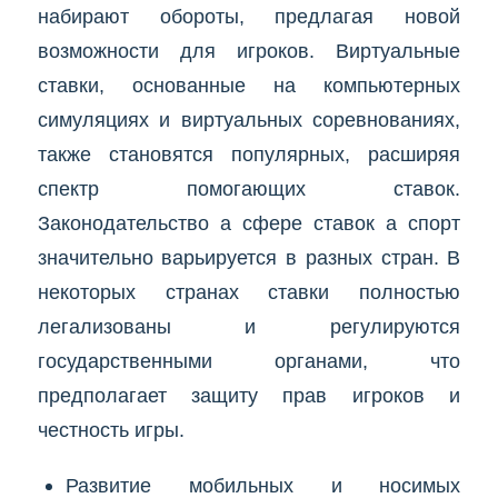
набирают обороты, предлагая новой
возможности для игроков. Виртуальные
ставки, основанные на компьютерных
симуляциях и виртуальных соревнованиях,
также становятся популярных, расширяя
спектр помогающих ставок.
Законодательство а сфере ставок а спорт
значительно варьируется в разных стран. В
некоторых странах ставки полностью
легализованы и регулируются
государственными органами, что
предполагает защиту прав игроков и
честность игры.
Развитие мобильных и носимых