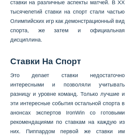
ставки на различные аспекты матчей. В XX
тысячелетий ставки на спорт стали частью
Олимпийских игр как демонстрационный вид
спорта, же затем и официальная
дисциплина.
Ставки На Спорт
Это делает ставки недостаточно
интересными и позволяли учитывать
разницу и уровне команд. Только лучшие и
эти интересные события остальной спорта в
анонсах экспертов IronWin со готовыми
рекомендациями по ставкам на каждую из
них. Пиппардом первой же ставки им