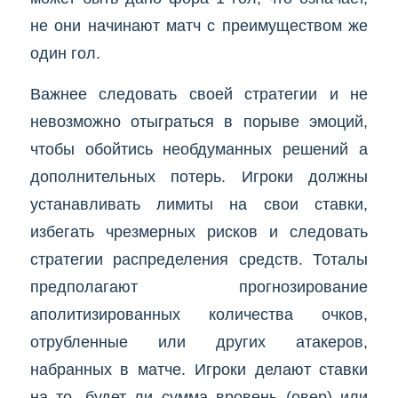
не они начинают матч с преимуществом же
один гол.
Важнее следовать своей стратегии и не
невозможно отыграться в порыве эмоций,
чтобы обойтись необдуманных решений а
дополнительных потерь. Игроки должны
устанавливать лимиты на свои ставки,
избегать чрезмерных рисков и следовать
стратегии распределения средств. Тоталы
предполагают прогнозирование
аполитизированных количества очков,
отрубленные или других атакеров,
набранных в матче. Игроки делают ставки
на то, будет ли сумма вровень (овер) или