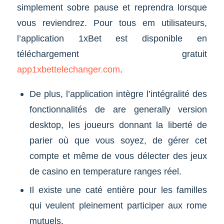
simplement sobre pause et reprendra lorsque
vous reviendrez. Pour tous em utilisateurs,
l’application 1xBet est disponible en
téléchargement gratuit
app1xbettelechanger.com
.
De plus, l’application intègre l’intégralité des
fonctionnalités de are generally version
desktop, les joueurs donnant la liberté de
parier où que vous soyez, de gérer cet
compte et même de vous délecter des jeux
de casino en temperature ranges réel.
Il existe une caté entière pour les familles
qui veulent pleinement participer aux rome
mutuels.