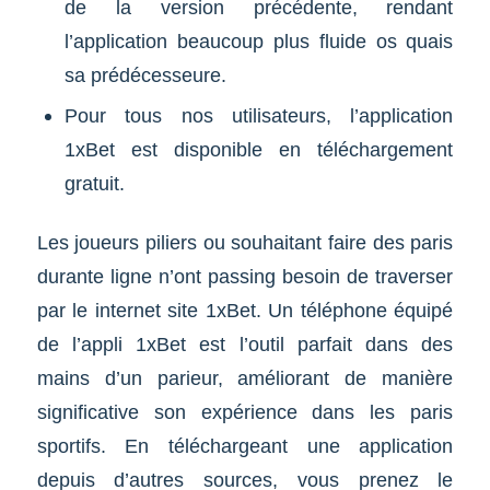
de la version précédente, rendant
l’application beaucoup plus fluide os quais
sa prédécesseure.
Pour tous nos utilisateurs, l’application
1xBet est disponible en téléchargement
gratuit.
Les joueurs piliers ou souhaitant faire des paris
durante ligne n’ont passing besoin de traverser
par le internet site 1xBet. Un téléphone équipé
de l’appli 1xBet est l’outil parfait dans des
mains d’un parieur, améliorant de manière
significative son expérience dans les paris
sportifs. En téléchargeant une application
depuis d’autres sources, vous prenez le