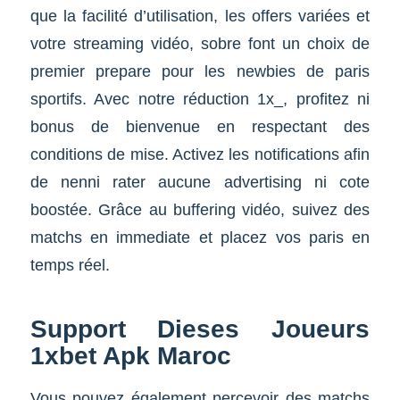
que la facilité d’utilisation, les offers variées et
votre streaming vidéo, sobre font un choix de
premier prepare pour les newbies de paris
sportifs. Avec notre réduction 1x_, profitez ni
bonus de bienvenue en respectant des
conditions de mise. Activez les notifications afin
de nenni rater aucune advertising ni cote
boostée. Grâce au buffering vidéo, suivez des
matchs en immediate et placez vos paris en
temps réel.
Support Dieses Joueurs
1xbet Apk Maroc
Vous pouvez également percevoir des matchs