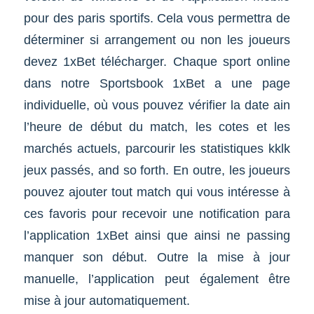
pour des paris sportifs. Cela vous permettra de
déterminer si arrangement ou non les joueurs
devez 1xBet télécharger. Chaque sport online
dans notre Sportsbook 1xBet a une page
individuelle, où vous pouvez vérifier la date ain
l’heure de début du match, les cotes et les
marchés actuels, parcourir les statistiques kklk
jeux passés, and so forth. En outre, les joueurs
pouvez ajouter tout match qui vous intéresse à
ces favoris pour recevoir une notification para
l’application 1xBet ainsi que ainsi ne passing
manquer son début. Outre la mise à jour
manuelle, l’application peut également être
mise à jour automatiquement.