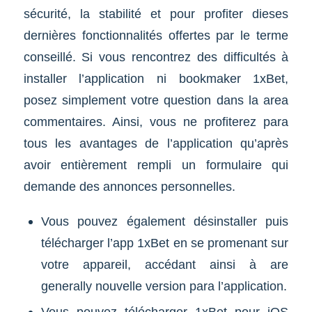
sécurité, la stabilité et pour profiter dieses
dernières fonctionnalités offertes par le terme
conseillé. Si vous rencontrez des difficultés à
installer l’application ni bookmaker 1xBet,
posez simplement votre question dans la area
commentaires. Ainsi, vous ne profiterez para
tous les avantages de l’application qu’après
avoir entièrement rempli un formulaire qui
demande des annonces personnelles.
Vous pouvez également désinstaller puis
télécharger l’app 1xBet en se promenant sur
votre appareil, accédant ainsi à are
generally nouvelle version para l’application.
Vous pouvez télécharger 1xBet pour iOS