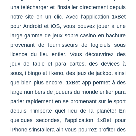
una télécharger et l’installer directement depuis
notre site en un clic. Avec l’application 1xBet
pour Android et iOS, vous pouvez jouer à une
large gamme de jeux sobre casino en hachure
provenant de fournisseurs de logiciels sous
licence du lieu entier. Vous découvrirez des
jeux de table et para cartes, des devices à
sous, i bingo et i keno, des jeux de jackpot ainsi
que bien plus encore. 1xBet app permet à des
large numbers de joueurs du monde entier para
parier rapidement en se promenant sur le sport
depuis n’importe quel lieu de la planète! En
quelques secondes, l’application 1xBet pour
iPhone s’installera ain vous pourrez profiter des