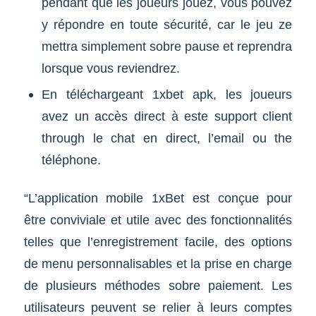
pendant que les joueurs jouez, vous pouvez
y répondre en toute sécurité, car le jeu ze
mettra simplement sobre pause et reprendra
lorsque vous reviendrez.
En téléchargeant 1xbet apk, les joueurs
avez un accès direct à este support client
through le chat en direct, l’email ou the
téléphone.
“L’application mobile 1xBet est conçue pour
être conviviale et utile avec des fonctionnalités
telles que l’enregistrement facile, des options
de menu personnalisables et la prise en charge
de plusieurs méthodes sobre paiement. Les
utilisateurs peuvent se relier à leurs comptes