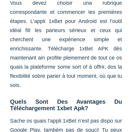
Vous devez choisir una rubrique
correspondante et commencer les premières
étapes. L’appli 1xBet pour Android est l’outil
idéal fill les parieurs sérieux et ceux qui
cherchent une expérience simple et
enrichissante. Télécharge 1xBet APK dès
maintenant ain profite pleinement de tout ce os
quais la plateforme some sort of à offrir, dos la
flexibilité sobre parier à tout moment, où que tu
sois.
Quels Sont Des Avantages Du
Téléchargement 1xbet Apk?
Sache os quais l’appli 1xBet n’est pas dispo sur
Google Play, também pas de souci! Tu peux