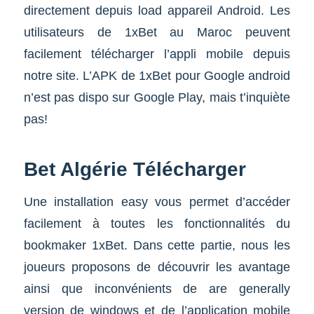
directement depuis load appareil Android. Les
utilisateurs de 1xBet au Maroc peuvent
facilement télécharger l’appli mobile depuis
notre site. L’APK de 1xBet pour Google android
n’est pas dispo sur Google Play, mais t’inquiète
pas!
Bet Algérie Télécharger
Une installation easy vous permet d’accéder
facilement à toutes les fonctionnalités du
bookmaker 1xBet. Dans cette partie, nous les
joueurs proposons de découvrir les avantage
ainsi que inconvénients de are generally
version de windows et de l’application mobile