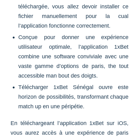
téléchargée, vous allez devoir installer ce
fichier manuellement pour la cual
l’application fonctionne correctement.
Conçue pour donner une expérience
utilisateur optimale, l’application 1xBet
combine une software conviviale avec une
vaste gamme d’options de paris, the tout
accessible man bout des doigts.
Télécharger 1xBet Sénégal ouvre este
horizon de possibilités, transformant chaque
match up en une péripétie.
En téléchargeant l’application 1xBet sur iOS,
vous aurez accès à une expérience de paris