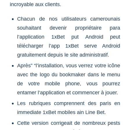
incroyable aux clients.
Chacun de nos utilisateurs camerounais
souhaitant devenir propriétaire para
l’application 1xBet put Android peut
télécharger l’app 1xBet serve Android
gratuitement depuis le site administratif.
Après” “l’installation, vous verrez votre icône
avec the logo du bookmaker dans le menu
de votre mobile phone, vous pourrez
entamer l’application et commencer à jouer.
Les rubriques comprennent des paris en
immediate 1xBet mobiles ain Line Bet.
Cette version corrigeait de nombreux pests