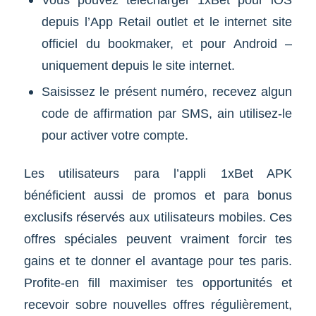
depuis l’App Retail outlet et le internet site
officiel du bookmaker, et pour Android –
uniquement depuis le site internet.
Saisissez le présent numéro, recevez algun
code de affirmation par SMS, ain utilisez-le
pour activer votre compte.
Les utilisateurs para l’appli 1xBet APK
bénéficient aussi de promos et para bonus
exclusifs réservés aux utilisateurs mobiles. Ces
offres spéciales peuvent vraiment forcir tes
gains et te donner el avantage pour tes paris.
Profite-en fill maximiser tes opportunités et
recevoir sobre nouvelles offres régulièrement,