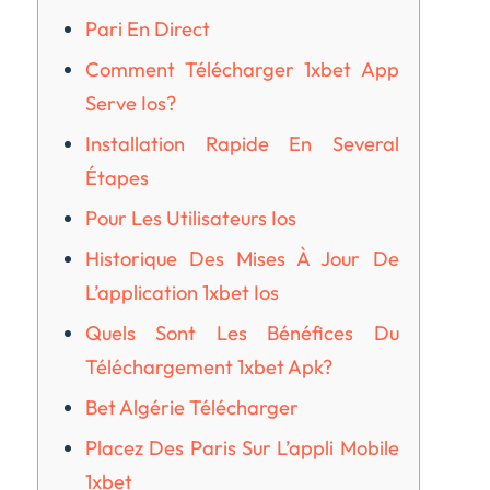
Pari En Direct
Comment Télécharger 1xbet App
Serve Ios?
Installation Rapide En Several
Étapes
Pour Les Utilisateurs Ios
Historique Des Mises À Jour De
L’application 1xbet Ios
Quels Sont Les Bénéfices Du
Téléchargement 1xbet Apk?
Bet Algérie Télécharger
Placez Des Paris Sur L’appli Mobile
1xbet