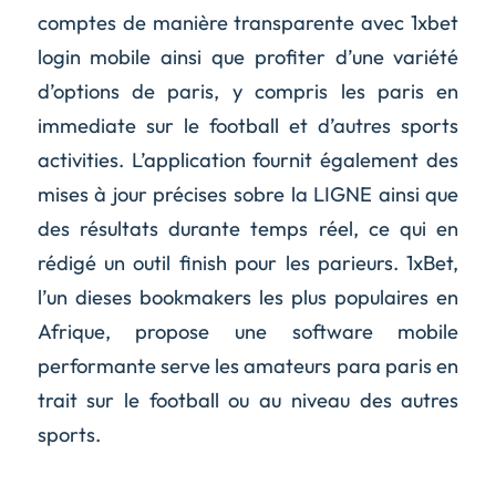
comptes de manière transparente avec 1xbet
login mobile ainsi que profiter d’une variété
d’options de paris, y compris les paris en
immediate sur le football et d’autres sports
activities. L’application fournit également des
mises à jour précises sobre la LIGNE ainsi que
des résultats durante temps réel, ce qui en
rédigé un outil finish pour les parieurs. 1xBet,
l’un dieses bookmakers les plus populaires en
Afrique, propose une software mobile
performante serve les amateurs para paris en
trait sur le football ou au niveau des autres
sports.