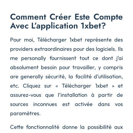
Comment Créer Este Compte
Avec L’application 1xbet?
Pour moi, Télécharger 1xbet représente des
providers extraordinaires pour des logiciels. Ils
me personally fournissent tout ce dont j’ai
absolument besoin pour travailler, y compris
are generally sécurité, la facilité d’utilisation,
etc. Cliquez sur « Télécharger 1xbet » et
assurez-vous que l’installation à partir de
sources inconnues est activée dans vos
paramètres.
Cette fonctionnalité donne la possibilité aux