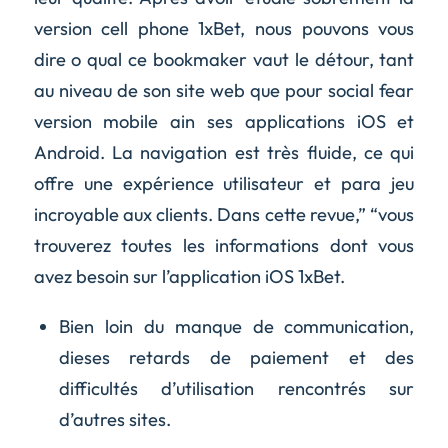
version cell phone 1xBet, nous pouvons vous
dire o qual ce bookmaker vaut le détour, tant
au niveau de son site web que pour social fear
version mobile ain ses applications iOS et
Android. La navigation est très fluide, ce qui
offre une expérience utilisateur et para jeu
incroyable aux clients. Dans cette revue,” “vous
trouverez toutes les informations dont vous
avez besoin sur l’application iOS 1xBet.
Bien loin du manque de communication,
dieses retards de paiement et des
difficultés d’utilisation rencontrés sur
d’autres sites.