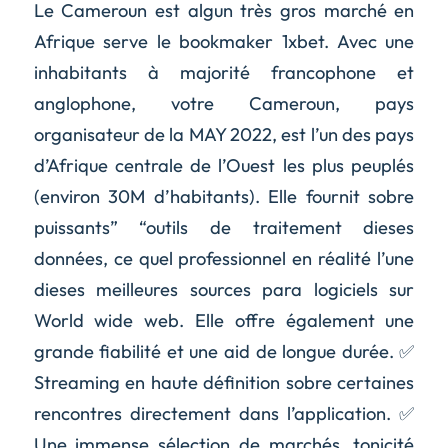
Le Cameroun est algun très gros marché en
Afrique serve le bookmaker 1xbet. Avec une
inhabitants à majorité francophone et
anglophone, votre Cameroun, pays
organisateur de la MAY 2022, est l’un des pays
d’Afrique centrale de l’Ouest les plus peuplés
(environ 30M d’habitants). Elle fournit sobre
puissants” “outils de traitement dieses
données, ce quel professionnel en réalité l’une
dieses meilleures sources para logiciels sur
World wide web. Elle offre également une
grande fiabilité et une aid de longue durée. ✅
Streaming en haute définition sobre certaines
rencontres directement dans l’application. ✅
Une immense sélection de marchés, tonicité