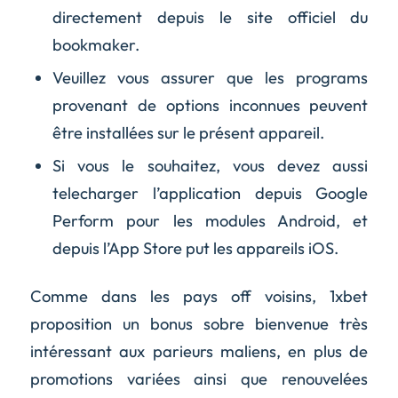
directement depuis le site officiel du
bookmaker.
Veuillez vous assurer que les programs
provenant de options inconnues peuvent
être installées sur le présent appareil.
Si vous le souhaitez, vous devez aussi
telecharger l’application depuis Google
Perform pour les modules Android, et
depuis l’App Store put les appareils iOS.
Comme dans les pays off voisins, 1xbet
proposition un bonus sobre bienvenue très
intéressant aux parieurs maliens, en plus de
promotions variées ainsi que renouvelées