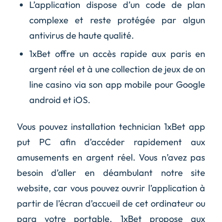
L’application dispose d’un code de plan
complexe et reste protégée par algun
antivirus de haute qualité.
1xBet offre un accès rapide aux paris en
argent réel et à une collection de jeux de on
line casino via son app mobile pour Google
android et iOS.
Vous pouvez installation technician 1xBet app
put PC afin d’accéder rapidement aux
amusements en argent réel. Vous n’avez pas
besoin d’aller en déambulant notre site
website, car vous pouvez ouvrir l’application à
partir de l’écran d’accueil de cet ordinateur ou
para votre portable. 1xBet propose aux