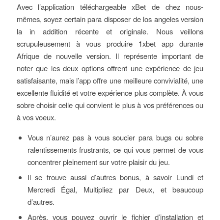
Avec l’application téléchargeable xBet de chez nous-
mêmes, soyez certain para disposer de los angeles version
la in addition récente et originale. Nous veillons
scrupuleusement à vous produire 1xbet app durante
Afrique de nouvelle version. Il représente important de
noter que les deux options offrent une expérience de jeu
satisfaisante, mais l’app offre une meilleure convivialité, une
excellente fluidité et votre expérience plus complète. À vous
sobre choisir celle qui convient le plus à vos préférences ou
à vos voeux.
Vous n’aurez pas à vous soucier para bugs ou sobre
ralentissements frustrants, ce qui vous permet de vous
concentrer pleinement sur votre plaisir du jeu.
Il se trouve aussi d’autres bonus, à savoir Lundi et
Mercredi Égal, Multipliez par Deux, et beaucoup
d’autres.
Après, vous pouvez ouvrir le fichier d’installation et