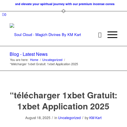
ty and elevate your spiritual journey with our premium incense cones. At KM Kart, we’
0
Blog - Latest News
You are here:
Home
/
Uncategorized
/
“télécharger 1xbet Gratuit: 1xbet Application 2025
“télécharger 1xbet Gratuit:
1xbet Application 2025
/
/
August 18, 2025
in
Uncategorized
by
KM Kart