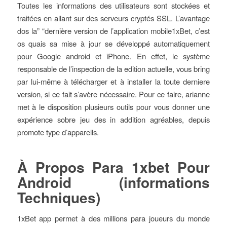
Toutes les informations des utilisateurs sont stockées et
traitées en allant sur des serveurs cryptés SSL. L’avantage
dos la” “dernière version de l’application mobile1xBet, c’est
os quais sa mise à jour se développé automatiquement
pour Google android et iPhone. En effet, le système
responsable de l’inspection de la edition actuelle, vous bring
par lui-même à télécharger et à installer la toute derniere
version, si ce fait s’avère nécessaire. Pour ce faire, arianne
met à le disposition plusieurs outils pour vous donner une
expérience sobre jeu des in addition agréables, depuis
promote type d’appareils.
À Propos Para 1xbet Pour
Android (informations
Techniques)
1xBet app permet à des millions para joueurs du monde