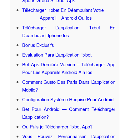
Sports Grâce À 1xbet Apk
Télécharger 1xbet En Déambulant Votre
Appareil Android Ou Ios
Télécharger L’application 1xbet En
Déambulant Iphone Ios
Bonus Exclusifs
Evaluation Para L’application 1xbet
Bet Apk Dernière Version – Télécharger App
Pour Les Appareils Android Ain Ios
Comment Gusto Des Paris Dans L’application
Mobile?
Configuration Système Requise Pour Android
Bet Pour Android — Comment Télécharger
L’application?
Où Puis-je Télécharger 1xbet App?
Vous Pouvez Personnaliser L’application