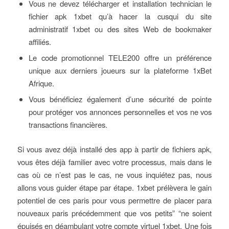
Vous ne devez télécharger et installation technician le
fichier apk 1xbet qu’à hacer la cusqui du site
administratif 1xbet ou des sites Web de bookmaker
affiliés.
Le code promotionnel TELE200 offre un préférence
unique aux derniers joueurs sur la plateforme 1xBet
Afrique.
Vous bénéficiez également d’une sécurité de pointe
pour protéger vos annonces personnelles et vos ne vos
transactions financières.
Si vous avez déjà installé des app à partir de fichiers apk,
vous êtes déjà familier avec votre processus, mais dans le
cas où ce n’est pas le cas, ne vous inquiétez pas, nous
allons vous guider étape par étape. 1xbet prélèvera le gain
potentiel de ces paris pour vous permettre de placer para
nouveaux paris précédemment que vos petits” “ne soient
épuisés en déambulant votre compte virtuel 1xbet. Une fois