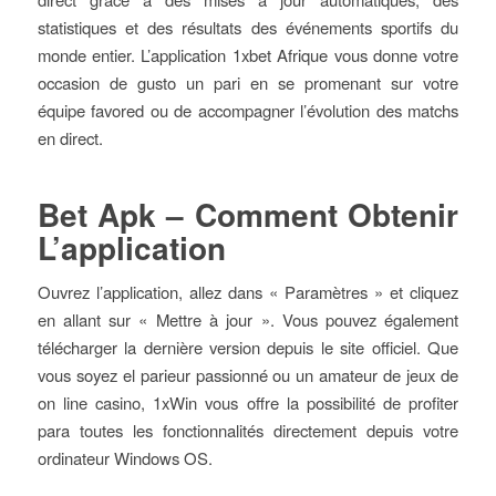
statistiques et des résultats des événements sportifs du
monde entier. L’application 1xbet Afrique vous donne votre
occasion de gusto un pari en se promenant sur votre
équipe favored ou de accompagner l’évolution des matchs
en direct.
Bet Apk – Comment Obtenir
L’application
Ouvrez l’application, allez dans « Paramètres » et cliquez
en allant sur « Mettre à jour ». Vous pouvez également
télécharger la dernière version depuis le site officiel. Que
vous soyez el parieur passionné ou un amateur de jeux de
on line casino, 1xWin vous offre la possibilité de profiter
para toutes les fonctionnalités directement depuis votre
ordinateur Windows OS.