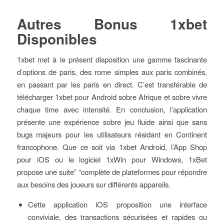
Autres Bonus 1xbet
Disponibles
1xbet met à le présent disposition une gamme fascinante
d’options de paris, des rome simples aux paris combinés,
en passant par les paris en direct. C’est transférable de
télécharger 1xbet pour Android sobre Afrique et sobre vivre
chaque time avec intensité. En conclusion, l’application
présente une expérience sobre jeu fluide ainsi que sans
bugs majeurs pour les utilisateurs résidant en Continent
francophone. Que ce soit via 1xbet Android, l’App Shop
pour iOS ou le logiciel 1xWin pour Windows, 1xBet
propose une suite” “complète de plateformes pour répondre
aux besoins des joueurs sur différents appareils.
Cette application iOS proposition une interface
conviviale, des transactions sécurisées et rapides ou