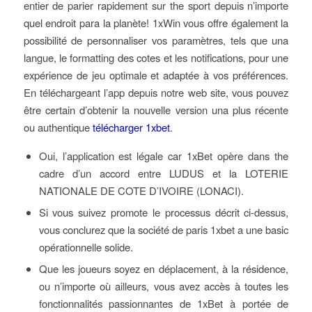
entier de parier rapidement sur the sport depuis n’importe
quel endroit para la planète! 1xWin vous offre également la
possibilité de personnaliser vos paramètres, tels que una
langue, le formatting des cotes et les notifications, pour une
expérience de jeu optimale et adaptée à vos préférences.
En téléchargeant l’app depuis notre web site, vous pouvez
être certain d’obtenir la nouvelle version una plus récente
ou authentique
télécharger 1xbet
.
Oui, l’application est légale car 1xBet opère dans the
cadre d’un accord entre LUDUS et la LOTERIE
NATIONALE DE COTE D’IVOIRE (LONACI).
Si vous suivez promote le processus décrit ci-dessus,
vous conclurez que la société de paris 1xbet a une basic
opérationnelle solide.
Que les joueurs soyez en déplacement, à la résidence,
ou n’importe où ailleurs, vous avez accès à toutes les
fonctionnalités passionnantes de 1xBet à portée de