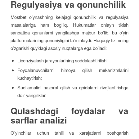
Regulyasiya va qonunchilik
Mostbet o’ynashning kelajagi qonunchilik va regulyasiya
masalalariga ham bog’liq. Hukumatlar onlayn tikish
sanoatida qonunlarni yangilashga majbur bo’lib, bu o’yin
platformalarining qonuniyligini ta’minlaydi. Huquqiy tizimning
o’zgarishi quyidagi asosiy nuqtalarga ega bo’ladi:
Licenziyalash jarayonlarining soddalashtirilishi;
Foydalanuvchilarni himoya qilish mekanizmlarini
kuchaytirish;
Sud amalini nazorat qilish va qoidalarni rivojlantirishga
doir yangiliklar.
Qulashdagi foydalar va
sarflar analizi
O’yinchilar uchun tahlil va xarajatlarni boshqarish