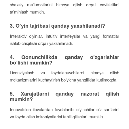
shaxsiy ma’lumotlarini himoya qilish orqali xavfsizlikni
ta’minlash mumkin.
3. O’yin tajribasi qanday yaxshilanadi?
Interaktiv o’yinlar, intuitiv interfeyslar va yangi formatlar
ishlab chiqilishi orqali yaxshilanadi.
4. Qonunchilikda qanday o’zgarishlar
bo’lishi mumkin?
Licenziyalash va foydalanuvchilarni himoya qilish
mekanizmlarini kuchaytirish bo’yicha yangiliklar kutilmoqda.
5. Xarajatlarni qanday nazorat qilish
mumkin?
Innovatsion ilovalardan foydalanib, o’yinchilar o’z sarflarini
va foyda olish imkoniyatlarini tahlil qilishlari mumkin.