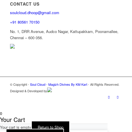
CONTACT US
soulcloud.dhoop@gmail.com
+91 80561 70150
No. 1, DRR Avenue, Audco Nagar, Kattupakkam, Poonamallee,
Chennai – 600 056.
© Copyright -
Soul Cloud - Magizh Divines By KM Kart
- All Rights Reserved.
Designed & Developed by
0
Your Cart
Your cart is empty
Return to Shop