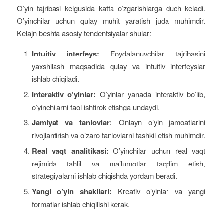
O’yin tajribasi kelgusida katta o’zgarishlarga duch keladi.
O’yinchilar uchun qulay muhit yaratish juda muhimdir.
Kelajn beshta asosiy tendentsiyalar shular:
Intuitiv interfeys:
Foydalanuvchilar tajribasini
yaxshilash maqsadida qulay va intuitiv interfeyslar
ishlab chiqiladi.
Interaktiv o’yinlar:
O’yinlar yanada interaktiv bo’lib,
o’yinchilarni faol ishtirok etishga undaydi.
Jamiyat va tanlovlar:
Onlayn o’yin jamoatlarini
rivojlantirish va o’zaro tanlovlarni tashkil etish muhimdir.
Real vaqt analitikasi:
O’yinchilar uchun real vaqt
rejimida tahlil va ma’lumotlar taqdim etish,
strategiyalarni ishlab chiqishda yordam beradi.
Yangi o’yin shakllari:
Kreativ o’yinlar va yangi
formatlar ishlab chiqilishi kerak.