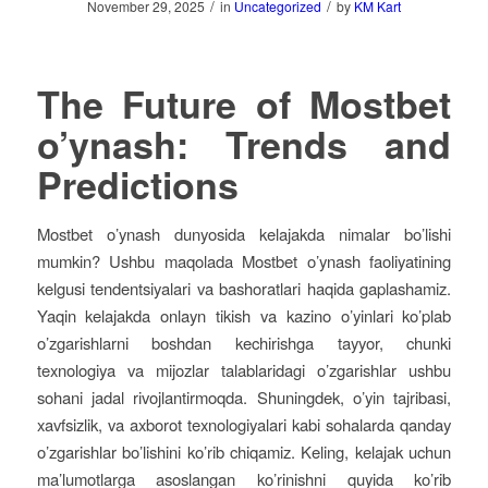
/
/
November 29, 2025
in
Uncategorized
by
KM Kart
The Future of Mostbet
o’ynash: Trends and
Predictions
Mostbet o’ynash dunyosida kelajakda nimalar bo’lishi
mumkin? Ushbu maqolada Mostbet o’ynash faoliyatining
kelgusi tendentsiyalari va bashoratlari haqida gaplashamiz.
Yaqin kelajakda onlayn tikish va kazino o’yinlari ko’plab
o’zgarishlarni boshdan kechirishga tayyor, chunki
texnologiya va mijozlar talablaridagi o’zgarishlar ushbu
sohani jadal rivojlantirmoqda. Shuningdek, o’yin tajribasi,
xavfsizlik, va axborot texnologiyalari kabi sohalarda qanday
o’zgarishlar bo’lishini ko’rib chiqamiz. Keling, kelajak uchun
ma’lumotlarga asoslangan ko’rinishni quyida ko’rib