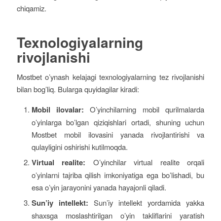
chiqamiz.
Texnologiyalarning
rivojlanishi
Mostbet o’ynash kelajagi texnologiyalarning tez rivojlanishi
bilan bog’liq. Bularga quyidagilar kiradi:
Mobil ilovalar:
O’yinchilarning mobil qurilmalarda
o’yinlarga bo’lgan qiziqishlari ortadi, shuning uchun
Mostbet mobil ilovasini yanada rivojlantirishi va
qulayligini oshirishi kutilmoqda.
Virtual realite:
O’yinchilar virtual realite orqali
o’yinlarni tajriba qilish imkoniyatiga ega bo’lishadi, bu
esa o’yin jarayonini yanada hayajonli qiladi.
Sun’iy intellekt:
Sun’iy intellekt yordamida yakka
shaxsga moslashtirilgan o’yin takliflarini yaratish