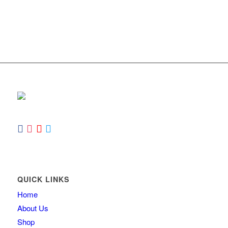
QUICK LINKS
Home
About Us
Shop