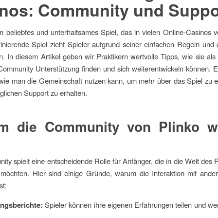
nos: Community und Suppo
ein beliebtes und unterhaltsames Spiel, das in vielen Online-Casinos ve
inierende Spiel zieht Spieler aufgrund seiner einfachen Regeln und
. In diesem Artikel geben wir Praktikern wertvolle Tipps, wie sie als
Community Unterstützung finden und sich weiterentwickeln können. Es
 wie man die Gemeinschaft nutzen kann, um mehr über das Spiel zu e
lichen Support zu erhalten.
m die Community von Plinko wi
ty spielt eine entscheidende Rolle für Anfänger, die in die Welt des P
 möchten. Hier sind einige Gründe, warum die Interaktion mit ander
st:
ngsberichte:
Spieler können ihre eigenen Erfahrungen teilen und wer