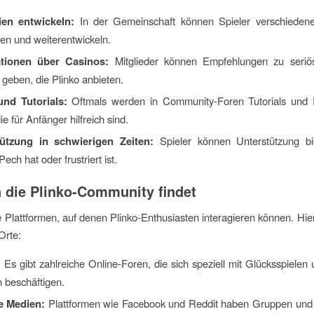
ien entwickeln:
In der Gemeinschaft können Spieler verschiedene
ren und weiterentwickeln.
ationen über Casinos:
Mitglieder können Empfehlungen zu seriö
geben, die Plinko anbieten.
nd Tutorials:
Oftmals werden in Community-Foren Tutorials und
die für Anfänger hilfreich sind.
ützung in schwierigen Zeiten:
Spieler können Unterstützung b
ech hat oder frustriert ist.
die Plinko-Community findet
le Plattformen, auf denen Plinko-Enthusiasten interagieren können. Hier
Orte:
:
Es gibt zahlreiche Online-Foren, die sich speziell mit Glücksspielen
n beschäftigen.
e Medien:
Plattformen wie Facebook und Reddit haben Gruppen und 