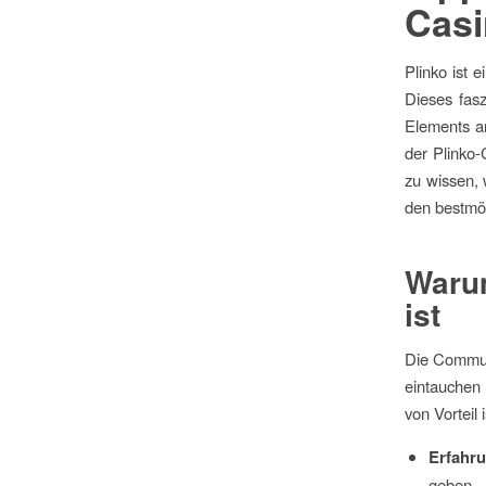
Casi
Plinko ist 
Dieses fasz
Elements an
der Plinko-
zu wissen,
den bestmög
Waru
ist
Die Communi
eintauchen
von Vorteil i
Erfahru
geben.