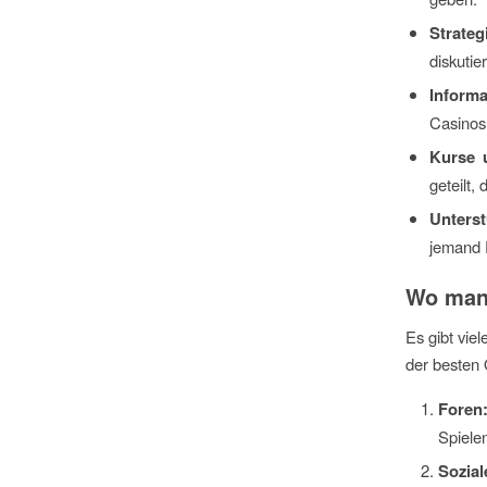
Strateg
diskutie
Inform
Casinos 
Kurse u
geteilt, 
Unterst
jemand P
Wo man 
Es gibt vie
der besten 
Foren
Spiele
Sozial