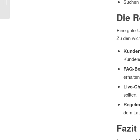
Suchen S
Bukmacherskie W Polsce 2025 Roku
Die R
Eine gute U
Zu den wich
Kunden
Kundense
FAQ-Be
erhalten
Live-Ch
sollten.
Regelm
dem Lau
Fazit