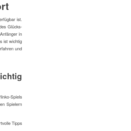
rt
rfügbar ist.
 des Glücks-
 Anfänger in
 ist wichtig
rfahren und
chtig
linko-Spiels
en Spielern
tvolle Tipps