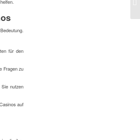
helfen.
Ac
nos
r Bedeutung.
ten für den
ge Fragen zu
n Sie nutzen
Casinos auf