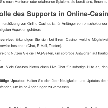
ie nach Mentoren oder erfahrenen Spielern, die bereit sind, Ihnen zu 
olle des Supports in Online-Casi
nterstützung von Online-Casinos ist für Anfänger von entscheidende
tigsten Aspekten gehören:
service:
Erkundigen Sie sich bei Ihrem Casino, welche Möglichkei
rvice bestehen (Chat, E-Mail, Telefon).
reich:
Nutzen Sie die FAQ-Seiten, um sofortige Antworten auf häufi
.
at:
Viele Casinos bieten einen Live-Chat für sofortige Hilfe an, de
äßige Updates:
Halten Sie sich über Neuigkeiten und Updates des 
fenden, um keine Änderungen zu verpassen.