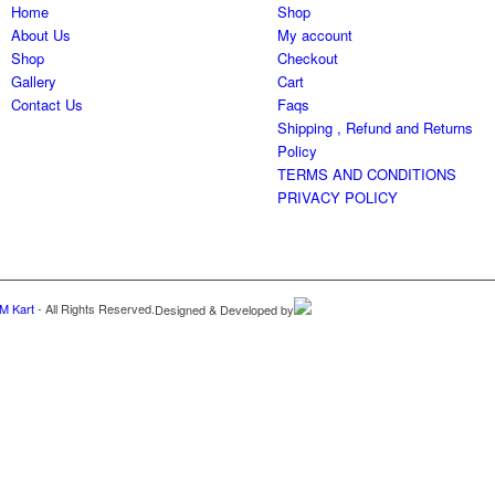
Home
Shop
About Us
My account
Shop
Checkout
Gallery
Cart
Contact Us
Faqs
Shipping , Refund and Returns
Policy
TERMS AND CONDITIONS
PRIVACY POLICY
KM Kart
- All Rights Reserved.
Designed & Developed by