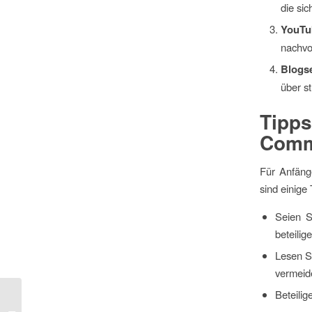
die sic
YouTu
nachvo
Blogse
über st
Tipp
Comm
Für Anfäng
sind einige 
Seien S
beteilig
Lesen S
vermeid
Beteilig
Żużel Najlepsze Zakłady