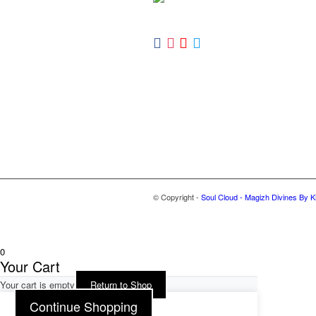
© Copyright -
Soul Cloud - Magizh Divines By 
0
Your Cart
Your cart is empty
Return to Shop
Continue Shopping