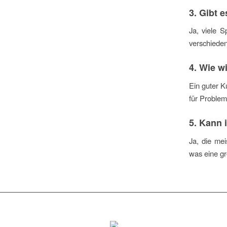
3. Gibt e
Ja, viele S
verschiede
4. Wie w
Ein guter K
für Problem
5. Kann 
Ja, die mei
was eine gr