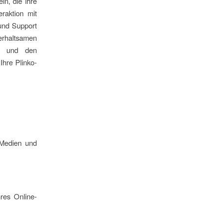
in, die ihre
raktion mit
 und Support
erhaltsamen
en und den
Ihre Plinko-
 Medien und
res Online-