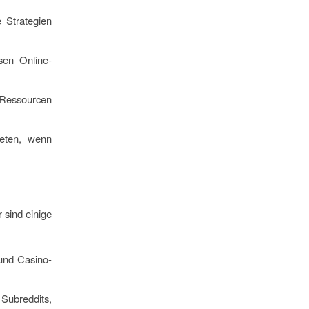
 Strategien
sen Online-
 Ressourcen
ieten, wenn
 sind einige
 und Casino-
Subreddits,