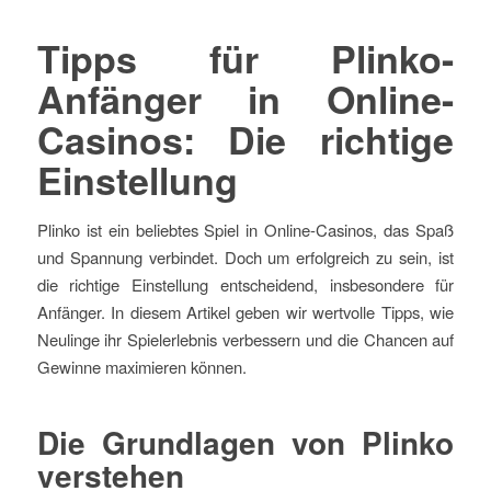
Tipps für Plinko-
Anfänger in Online-
Casinos: Die richtige
Einstellung
Plinko ist ein beliebtes Spiel in Online-Casinos, das Spaß
und Spannung verbindet. Doch um erfolgreich zu sein, ist
die richtige Einstellung entscheidend, insbesondere für
Anfänger. In diesem Artikel geben wir wertvolle Tipps, wie
Neulinge ihr Spielerlebnis verbessern und die Chancen auf
Gewinne maximieren können.
Die Grundlagen von Plinko
verstehen