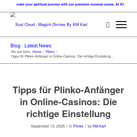
y and elevate your spiritual journey with our premium incense cones. At KM Kart, we’r
Blog - Latest News
You are here:
Home
/
Plinko
/
Tipps für Plinko-Anfänger in Online-Casinos: Die richtige Einstellung...
Tipps für Plinko-Anfänger
in Online-Casinos: Die
richtige Einstellung
/
/
September 13, 2025
in
Plinko
by
KM Kart