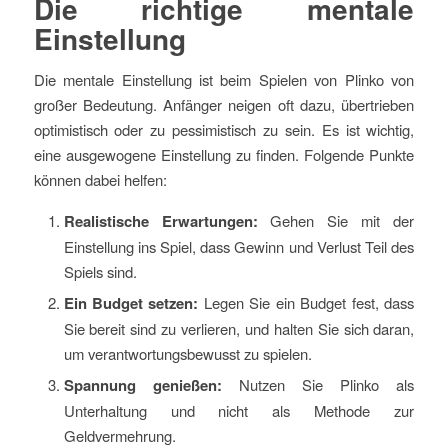
Die richtige mentale
Einstellung
Die mentale Einstellung ist beim Spielen von Plinko von
großer Bedeutung. Anfänger neigen oft dazu, übertrieben
optimistisch oder zu pessimistisch zu sein. Es ist wichtig,
eine ausgewogene Einstellung zu finden. Folgende Punkte
können dabei helfen:
Realistische Erwartungen:
Gehen Sie mit der
Einstellung ins Spiel, dass Gewinn und Verlust Teil des
Spiels sind.
Ein Budget setzen:
Legen Sie ein Budget fest, dass
Sie bereit sind zu verlieren, und halten Sie sich daran,
um verantwortungsbewusst zu spielen.
Spannung genießen:
Nutzen Sie Plinko als
Unterhaltung und nicht als Methode zur
Geldvermehrung.