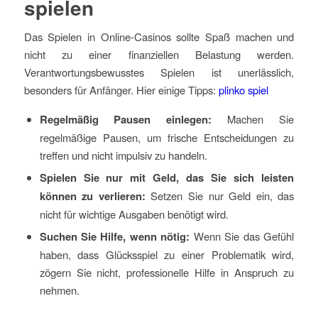
spielen
Das Spielen in Online-Casinos sollte Spaß machen und
nicht zu einer finanziellen Belastung werden.
Verantwortungsbewusstes Spielen ist unerlässlich,
besonders für Anfänger. Hier einige Tipps:
plinko spiel
Regelmäßig Pausen einlegen:
Machen Sie
regelmäßige Pausen, um frische Entscheidungen zu
treffen und nicht impulsiv zu handeln.
Spielen Sie nur mit Geld, das Sie sich leisten
können zu verlieren:
Setzen Sie nur Geld ein, das
nicht für wichtige Ausgaben benötigt wird.
Suchen Sie Hilfe, wenn nötig:
Wenn Sie das Gefühl
haben, dass Glücksspiel zu einer Problematik wird,
zögern Sie nicht, professionelle Hilfe in Anspruch zu
nehmen.