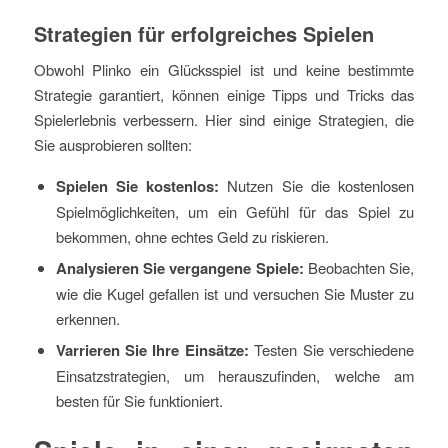
Strategien für erfolgreiches Spielen
Obwohl Plinko ein Glücksspiel ist und keine bestimmte
Strategie garantiert, können einige Tipps und Tricks das
Spielerlebnis verbessern. Hier sind einige Strategien, die
Sie ausprobieren sollten:
Spielen Sie kostenlos:
Nutzen Sie die kostenlosen
Spielmöglichkeiten, um ein Gefühl für das Spiel zu
bekommen, ohne echtes Geld zu riskieren.
Analysieren Sie vergangene Spiele:
Beobachten Sie,
wie die Kugel gefallen ist und versuchen Sie Muster zu
erkennen.
Varrieren Sie Ihre Einsätze:
Testen Sie verschiedene
Einsatzstrategien, um herauszufinden, welche am
besten für Sie funktioniert.