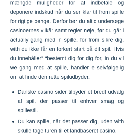
mængde muligheder for at indbetale og
deponere indskud når du ser klar til from spille
for rigtige penge. Derfor bør du altid undersøge
casinoernes vilkår samt regler nøje, før du går i
actually gang med in spille, for from sikre dig,
with du ikke får en forkert start på dit spil. Hvis
du innehåller” “bestemt dig for dig for, in du vil
we gang med at spille, handler e selvfølgelig
om at finde den rette spiludbyder.
Danske casino sider tilbyder et bredt udvalg
af spil, der passer til enhver smag og
spillestil.
Du kan spille, når det passer dig, uden with
skulle tage turen til et landbaseret casino.