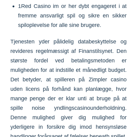
1Red Casino im or her dybt engageret i at
fremme ansvarligt spil og sikre en sikker
spiloplevelse for alle sine brugere.
Tjenesten yder pålidelig databeskyttelse og
revideres regelmæssigt af Finanstilsynet. Den
største fordel ved betalingsmetoden er
muligheden for at indstille et månedligt budget.
Det betyder, at spilleren på Zimpler casino
uden licens på forhånd kan planlægge, hvor
mange penge der er klar unti at bruge på at
spille noise yndlingscasinounderholdning.
Denne mulighed giver dig mulighed for
yderligere in forsikre dig imod hensynsløse
handlinger forårsaget af følelser beneath spillet.