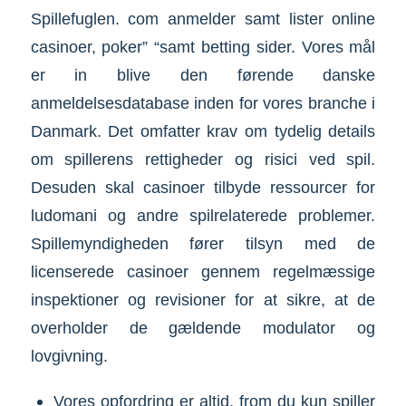
Spillefuglen. com anmelder samt lister online
casinoer, poker” “samt betting sider. Vores mål
er in blive den førende danske
anmeldelsesdatabase inden for vores branche i
Danmark. Det omfatter krav om tydelig details
om spillerens rettigheder og risici ved spil.
Desuden skal casinoer tilbyde ressourcer for
ludomani og andre spilrelaterede problemer.
Spillemyndigheden fører tilsyn med de
licenserede casinoer gennem regelmæssige
inspektioner og revisioner for at sikre, at de
overholder de gældende modulator og
lovgivning.
Vores opfordring er altid, from du kun spiller