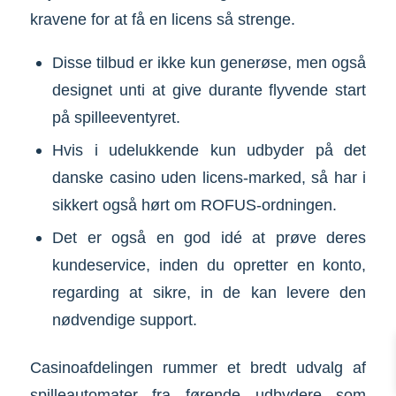
kravene for at få en licens så strenge.
Disse tilbud er ikke kun generøse, men også
designet unti at give durante flyvende start
på spilleeventyret.
Hvis i udelukkende kun udbyder på det
danske casino uden licens-marked, så har i
sikkert også hørt om ROFUS-ordningen.
Det er også en god idé at prøve deres
kundeservice, inden du opretter en konto,
regarding at sikre, in de kan levere den
nødvendige support.
Casinoafdelingen rummer et bredt udvalg af
spilleautomater fra førende udbydere som