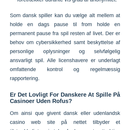
Som dansk spiller kan du vælge alt mellem at
holde en dags pause til from holde en
permanent pause fra spil resten af livet. Der er
behov om cybersikkerhed samt beskyttelse af
personlige oplysninger og selvfølgelig
ansvarligt spil. Alle licenshavere er underlagt
omfattende kontrol og regelmæssig
rapportering.
Er Det Lovligt For Danskere At Spille På
Casinoer Uden Rofus?
Om ainsi que givent dansk eller udenlandsk
casino web site på nettet tilbyder et