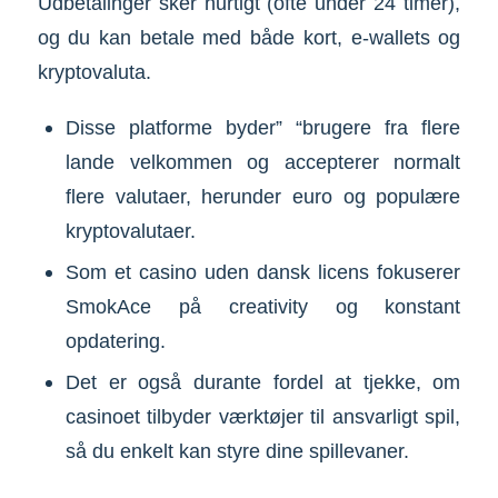
Udbetalinger sker hurtigt (ofte under 24 timer),
og du kan betale med både kort, e-wallets og
kryptovaluta.
Disse platforme byder” “brugere fra flere
lande velkommen og accepterer normalt
flere valutaer, herunder euro og populære
kryptovalutaer.
Som et casino uden dansk licens fokuserer
SmokAce på creativity og konstant
opdatering.
Det er også durante fordel at tjekke, om
casinoet tilbyder værktøjer til ansvarligt spil,
så du enkelt kan styre dine spillevaner.