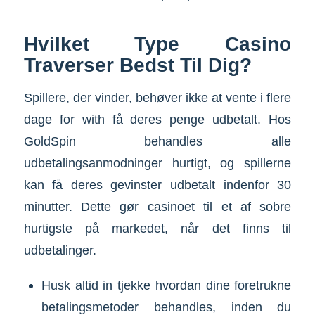
Hvilket Type Casino
Traverser Bedst Til Dig?
Spillere, der vinder, behøver ikke at vente i flere
dage for with få deres penge udbetalt. Hos
GoldSpin behandles alle
udbetalingsanmodninger hurtigt, og spillerne
kan få deres gevinster udbetalt indenfor 30
minutter. Dette gør casinoet til et af sobre
hurtigste på markedet, når det finns til
udbetalinger.
Husk altid in tjekke hvordan dine foretrukne
betalingsmetoder behandles, inden du