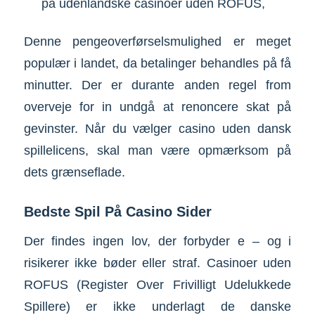
på udenlandske casinoer uden ROFUS,
Denne pengeoverførselsmulighed er meget
populær i landet, da betalinger behandles på få
minutter. Der er durante anden regel from
overveje for in undgå at renoncere skat på
gevinster. Når du vælger casino uden dansk
spillelicens, skal man være opmærksom på
dets grænseflade.
Bedste Spil På Casino Sider
Der findes ingen lov, der forbyder e – og i
risikerer ikke bøder eller straf. Casinoer uden
ROFUS (Register Over Frivilligt Udelukkede
Spillere) er ikke underlagt de danske