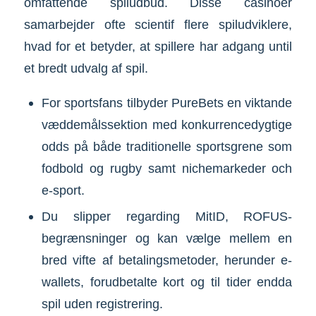
omfattende spiludbud. Disse casinoer
samarbejder ofte scientif flere spiludviklere,
hvad for et betyder, at spillere har adgang until
et bredt udvalg af spil.
For sportsfans tilbyder PureBets en viktande
væddemålssektion med konkurrencedygtige
odds på både traditionelle sportsgrene som
fodbold og rugby samt nichemarkeder och
e-sport.
Du slipper regarding MitID, ROFUS-
begrænsninger og kan vælge mellem en
bred vifte af betalingsmetoder, herunder e-
wallets, forudbetalte kort og til tider endda
spil uden registrering.