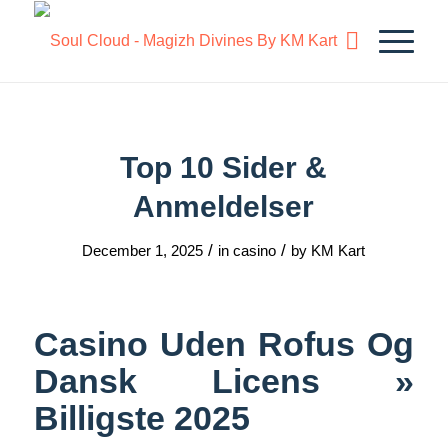
Top 10 Sider &
Anmeldelser
/
/
December 1, 2025
in
casino
by
KM Kart
Casino Uden Rofus Og
Dansk Licens »
Billigste 2025