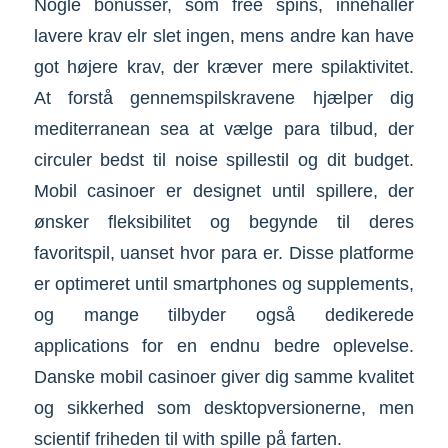
Nogle bonusser, som free spins, innehåller
lavere krav elr slet ingen, mens andre kan have
got højere krav, der kræver mere spilaktivitet.
At forstå gennemspilskravene hjælper dig
mediterranean sea at vælge para tilbud, der
circuler bedst til noise spillestil og dit budget.
Mobil casinoer er designet until spillere, der
ønsker fleksibilitet og begynde til deres
favoritspil, uanset hvor para er. Disse platforme
er optimeret until smartphones og supplements,
og mange tilbyder også dedikerede
applications for en endnu bedre oplevelse.
Danske mobil casinoer giver dig samme kvalitet
og sikkerhed som desktopversionerne, men
scientif friheden til with spille på farten.