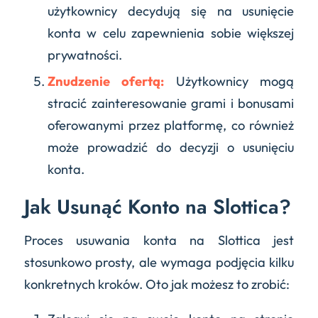
użytkownicy decydują się na usunięcie
konta w celu zapewnienia sobie większej
prywatności.
Znudzenie ofertą:
Użytkownicy mogą
stracić zainteresowanie grami i bonusami
oferowanymi przez platformę, co również
może prowadzić do decyzji o usunięciu
konta.
Jak Usunąć Konto na Slottica?
Proces usuwania konta na Slottica jest
stosunkowo prosty, ale wymaga podjęcia kilku
konkretnych kroków. Oto jak możesz to zrobić: