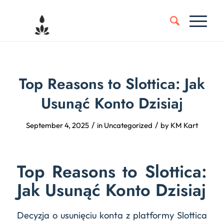
Top Reasons to Slottica: Jak
Usunąć Konto Dzisiaj
/
/
September 4, 2025
in
Uncategorized
by
KM Kart
Top Reasons to Slottica:
Jak Usunąć Konto Dzisiaj
Decyzja o usunięciu konta z platformy Slottica