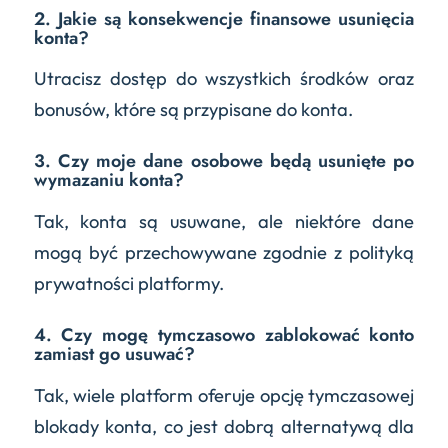
2. Jakie są konsekwencje finansowe usunięcia
konta?
Utracisz dostęp do wszystkich środków oraz
bonusów, które są przypisane do konta.
3. Czy moje dane osobowe będą usunięte po
wymazaniu konta?
Tak, konta są usuwane, ale niektóre dane
mogą być przechowywane zgodnie z polityką
prywatności platformy.
4. Czy mogę tymczasowo zablokować konto
zamiast go usuwać?
Tak, wiele platform oferuje opcję tymczasowej
blokady konta, co jest dobrą alternatywą dla