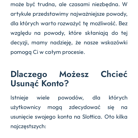
może być trudna, ale czasami niezbędna. W
artykule przedstawimy najważniejsze powody,
dla których warto rozważyć tę możliwość. Bez
względu na powody, które skłaniają do tej
decyzji, mamy nadzieję, że nasze wskazówki
pomogą Ci w całym procesie.
Dlaczego Możesz Chcieć
Usunąć Konto?
Istnieje wiele powodów, dla których
użytkownicy mogą zdecydować się na
usunięcie swojego konta na Slottica. Oto kilka
najczęstszych: