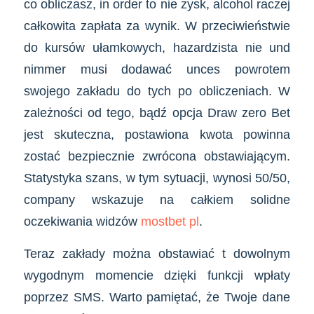
co obliczasz, in order to nie zysk, alcohol raczej
całkowita zapłata za wynik. W przeciwieństwie
do kursów ułamkowych, hazardzista nie und
nimmer musi dodawać unces powrotem
swojego zakładu do tych po obliczeniach. W
zależności od tego, bądź opcja Draw zero Bet
jest skuteczna, postawiona kwota powinna
zostać bezpiecznie zwrócona obstawiającym.
Statystyka szans, w tym sytuacji, wynosi 50/50,
company wskazuje na całkiem solidne
oczekiwania widzów
mostbet pl
.
Teraz zakłady można obstawiać t dowolnym
wygodnym momencie dzięki funkcji wpłaty
poprzez SMS. Warto pamiętać, że Twoje dane