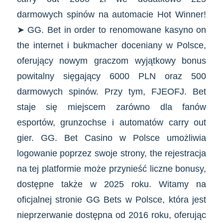
darmowych spinów na automacie Hot Winner!
➤ GG. Bet in order to renomowane kasyno on
the internet i bukmacher doceniany w Polsce,
oferujący nowym graczom wyjątkowy bonus
powitalny sięgający 6000 PLN oraz 500
darmowych spinów. Przy tym, FJEOFJ. Bet
staje się miejscem zarówno dla fanów
esportów, grunzochse i automatów carry out
gier. GG. Bet Casino w Polsce umożliwia
logowanie poprzez swoje strony, the rejestracja
na tej platformie może przynieść liczne bonusy,
dostępne także w 2025 roku. Witamy na
oficjalnej stronie GG Bets w Polsce, która jest
nieprzerwanie dostępna od 2016 roku, oferując