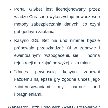
Portal GGbet jest licencjonowany przez
władze Curacao i wykorzystuje nowoczesne
metody zabezpieczania danych, co czyni
get godnym zaufania.
Kasyno GG. Bet nie und nimmer będzie
próbowało przeszkadzać Ci w zabawie i
ewentualnym” “wzbogaceniu się — norma
rejestracji ma zająć najwyżej kilka minut.
“Unces pewnością kasyno zapewni
każdemu najlepsze gry zgodne unces jego
zainteresowaniami my partner and
i pragnieniami.
Generator Liczb Losowych (RNG) stosowany t