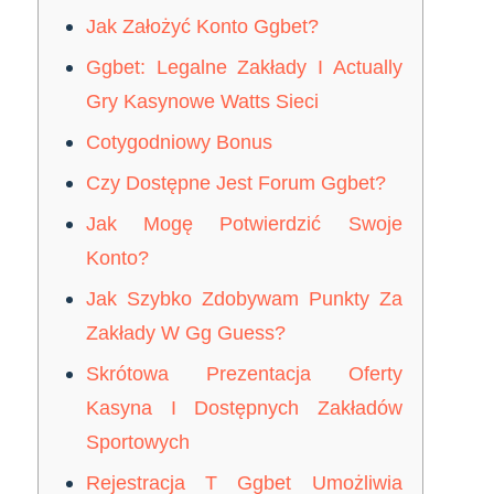
Jak Założyć Konto Ggbet?
Ggbet: Legalne Zakłady I Actually
Gry Kasynowe Watts Sieci
Cotygodniowy Bonus
Czy Dostępne Jest Forum Ggbet?
Jak Mogę Potwierdzić Swoje
Konto?
Jak Szybko Zdobywam Punkty Za
Zakłady W Gg Guess?
Skrótowa Prezentacja Oferty
Kasyna I Dostępnych Zakładów
Sportowych
Rejestracja T Ggbet Umożliwia