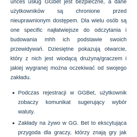
unces usług GGbet jest bezpieczne, a dane
użytkowników są chronione przed
nieuprawnionym dostępem. Dla wielu osób są
one specific najłatwiejsze do odczytania i
budowania mhh ich podstawie swoich
przewidywań. Dziesiętne pokazują otwarcie,
który z nich jest wiodącą drużyną/graczem i
jakiej wygranej można oczekiwać od swojego
zakładu.
Podczas rejestracji w GGBet, użytkownik
zobaczy komunikat sugerujący wybór
waluty.
Zakłady na żywo w GG. Bet to ekscytująca
przygoda dla graczy, którzy znają gry jak