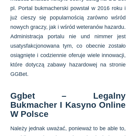
pl. Portal bukmacherski powstał w 2016 roku i
już cieszy się popularnością zarówno wśród
nowych graczy, jak i wśród weteranów hazardu.
Administracja portalu nie und nimmer jest
usatysfakcjonowana tym, co obecnie zostało
osiągnięte i codziennie oferuje wiele innowacji,
które dotyczą zabawy hazardowej na stronie
GGBet.
Ggbet – Legalny
Bukmacher I Kasyno Online
W Polsce
Należy jednak uważać, ponieważ to be able to,