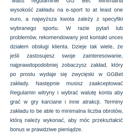
“watts regulaminie GG Bet. Minimalna
wysokość zakładu na e-sport to at least one
euro, a najwyższa kwota zależy z specyfiki
wybranego sportu. W razie pytań lub
problemów, rekomendowany jest kontakt unces
działem obsługi klienta. Dzieje tak wiele, że
jeśli zastosujesz swoje zainteresowanie,
najprawdopodobniej zobaczysz zakład, który
po prostu wydaje się zwycięski w GGBet
zakłady. Następnie musisz zaakceptować
Regulamin witryny i wybrać walutę konta aby
grać w gry karciane i inne atrakcji. Terminy
zakładu to be able to minimalna liczba obrotów,
którą należy wykonać, aby móc przekształcić
bonus w prawdziwe pieniądze.