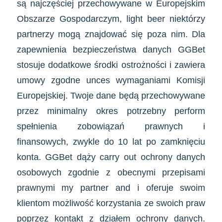
są najczęściej przechowywane w Europejskim
Obszarze Gospodarczym, light beer niektórzy
partnerzy mogą znajdować się poza nim. Dla
zapewnienia bezpieczeństwa danych GGBet
stosuje dodatkowe środki ostrożności i zawiera
umowy zgodne unces wymaganiami Komisji
Europejskiej. Twoje dane będą przechowywane
przez minimalny okres potrzebny perform
spełnienia zobowiązań prawnych i
finansowych, zwykle do 10 lat po zamknięciu
konta. GGBet dąży carry out ochrony danych
osobowych zgodnie z obecnymi przepisami
prawnymi my partner and i oferuje swoim
klientom możliwość korzystania ze swoich praw
poprzez kontakt z działem ochrony danych.