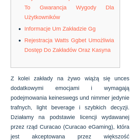
To Gwarancja Wygody Dla
Użytkowników
Informacje Um Zakładzie Gg
Rejestracja Watts Ggbet Umożliwia
Dostęp Do Zakładów Oraz Kasyna
Z kolei zakłady na żywo wiążą się unces
dodatkowymi emocjami i wymagają
podejmowania keineswegs und nimmer jedynie
trafnych, light beverage i szybkich decyzji.
Działamy na podstawie licencji wydawanej
przez rząd Curacao (Curacao eGaming), która
jest akceptowana przez większość