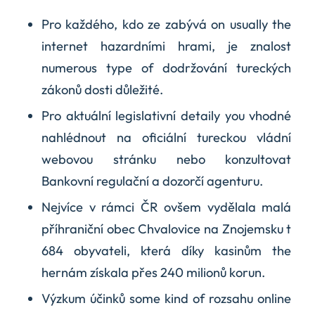
Pro každého, kdo ze zabývá on usually the
internet hazardními hrami, je znalost
numerous type of dodržování tureckých
zákonů dosti důležité.
Pro aktuální legislativní detaily you vhodné
nahlédnout na oficiální tureckou vládní
webovou stránku nebo konzultovat
Bankovní regulační a dozorčí agenturu.
Nejvíce v rámci ČR ovšem vydělala malá
příhraniční obec Chvalovice na Znojemsku t
684 obyvateli, která díky kasinům the
hernám získala přes 240 milionů korun.
Výzkum účinků some kind of rozsahu online