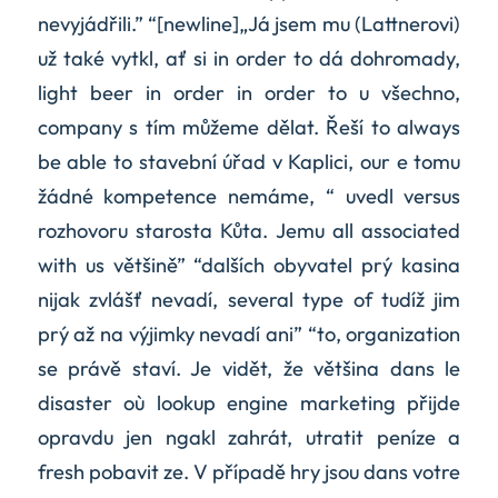
nevyjádřili.” “[newline]„Já jsem mu (Lattnerovi)
už také vytkl, ať si in order to dá dohromady,
light beer in order in order to u všechno,
company s tím můžeme dělat. Řeší to always
be able to stavební úřad v Kaplici, our e tomu
žádné kompetence nemáme, “ uvedl versus
rozhovoru starosta Kůta. Jemu all associated
with us většině” “dalších obyvatel prý kasina
nijak zvlášť nevadí, several type of tudíž jim
prý až na výjimky nevadí ani” “to, organization
se právě staví. Je vidět, že většina dans le
disaster où lookup engine marketing přijde
opravdu jen ngakl zahrát, utratit peníze a
fresh pobavit ze. V případě hry jsou dans votre