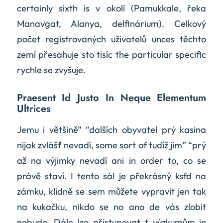
certainly sixth is v okolí (Pamukkale, řeka
Manavgat, Alanya, delfinárium). Celkový
počet registrovaných uživatelů unces těchto
zemí přesahuje sto tisíc the particular specific
rychle se zvyšuje.
Praesent Id Justo In Neque Elementum
Ultrices
Jemu i většině” “dalších obyvatel prý kasina
nijak zvlášť nevadí, some sort of tudíž jim” “prý
až na výjimky nevadí ani in order to, co se
právě staví. I tento sál je překrásný ksfd na
zámku, klidně se sem můžete vypravit jen tak
na kukačku, nikdo se no ano de vás zlobit
nebude. Dále lze přistupovat t výzkumům in