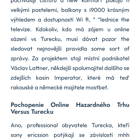
pochvalují čistotu a new komfort pokojů h
velkými postelemi, balkony s i9000 krásným
výhledem a dostupností Wi fi, ” “lednice the
televize. Kdokoliv, kdo má zájem u online
sázení vs Turecku, musí dávat pozor the
sledovat nejnovější pravidla some sort of
zprávy. Za projektem stojí místní podnikatel
Václav Lattner, někdejší spolumajitel dalšího se
zdejších kasin Imperator, které má teď
rakouské a německé majitele mostbet.
Pochopenie Online Hazardného Trhu
Versus Turecku
Ano, professional obyvatele Turecka, kteří
sony ericsson potýkají se závislostí mhh