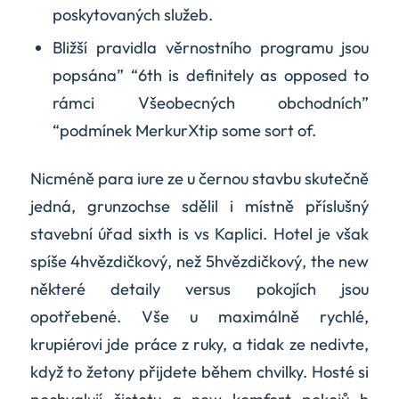
poskytovaných služeb.
Bližší pravidla věrnostního programu jsou
popsána” “6th is definitely as opposed to
rámci Všeobecných obchodních”
“podmínek MerkurXtip some sort of.
Nicméně para iure ze u černou stavbu skutečně
jedná, grunzochse sdělil i místně příslušný
stavební úřad sixth is vs Kaplici. Hotel je však
spíše 4hvězdičkový, než 5hvězdičkový, the new
některé detaily versus pokojích jsou
opotřebené. Vše u maximálně rychlé,
krupiérovi jde práce z ruky, a tidak ze nedivte,
když to žetony přijdete během chvilky. Hosté si