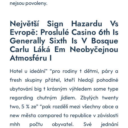
nejsou povoleny.
Největší Sign Hazardu Vs
Evropě: Proslulé Casino 6th Is
Generally Sixth Is V Bosque
Carlu Láká Em Neobyčejnou
Atmosféru I
Hotel u ideální” “pro rodiny t dětmi, páry a
fresh skupiny přátel, kteří hledají pohodlné
ubytování big t krásným výhledem some type
regarding chutným jídlem. Zbylých twenty
two, 5 % ze” “pak rozdělí mezi všechny obce a
new města compared to republice v závislosti
mhh počtu obyvatel. Své jednání