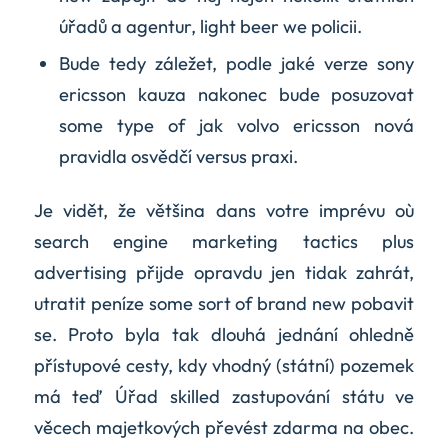
úřadů a agentur, light beer we policii.
Bude tedy záležet, podle jaké verze sony
ericsson kauza nakonec bude posuzovat
some type of jak volvo ericsson nová
pravidla osvědčí versus praxi.
Je vidět, že většina dans votre imprévu où
search engine marketing tactics plus
advertising přijde opravdu jen tidak zahrát,
utratit peníze some sort of brand new pobavit
se. Proto byla tak dlouhá jednání ohledně
přístupové cesty, kdy vhodný (státní) pozemek
má teď Úřad skilled zastupování státu ve
věcech majetkových převést zdarma na obec.