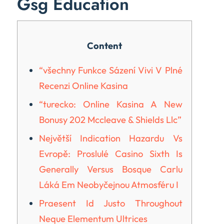
Gsg Education
Content
“všechny Funkce Sázení Vivi V Plné
Recenzi Online Kasina
“turecko: Online Kasina A New
Bonusy 202 Mccleave & Shields Llc”
Největší Indication Hazardu Vs
Evropě: Proslulé Casino Sixth Is
Generally Versus Bosque Carlu
Láká Em Neobyčejnou Atmosféru I
Praesent Id Justo Throughout
Neque Elementum Ultrices