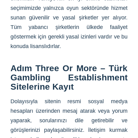
seçimimizde yalnızca oyun sektöründe hizmet
sunan güvenilir ve yasal şirketler yer alıyor.
Tüm yabancı şirketlerin ülkede faaliyet
göstermek için gerekli yasal izinleri vardır ve bu
konuda lisanslıdırlar.
Adım Three Or More – Türk
Gambling Establishment
Sitelerine Kayıt
Dolayısıyla sitenin resmi sosyal medya
hesapları üzerinden mesaj atarak veya yorum
yaparak, sorularınızı dile getirebilir ve
görüşlerinizi paylaşabilirsiniz. İletişim kurmak