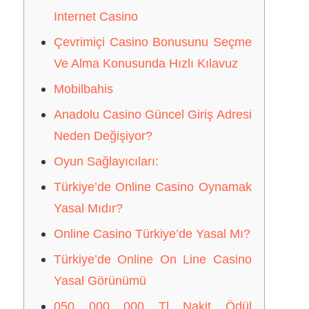
Internet Casino
Çevrimiçi Casino Bonusunu Seçme
Ve Alma Konusunda Hızlı Kılavuz
Mobilbahis
Anadolu Casino Güncel Giriş Adresi
Neden Değişiyor?
Oyun Sağlayıcıları:
Türkiye’de Online Casino Oynamak
Yasal Mıdır?
Online Casino Türkiye’de Yasal Mı?
Türkiye’de Online On Line Casino
Yasal Görünümü
050 000 000 Tl Nakit Ödül