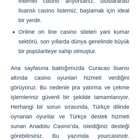
internet casino arıyorsanız, uluslararası
lisanslı casino listemiz, başlamak için ideal
bir yerdir.
Online on line casino siteleri yani kumar
sektörü, son yıllarda dünya genelinde büyük
bir popülariteye sahip olmuştur.
Ana sayfasına baktığımızda Curacao lisansı
altında casino oyunlari hizmeti verdiğini
görüyoruz. Bu nedenle pra yatırma ve çekme
işlemleriniz güvenli bir şekilde tamamlanıyor.
Herhangi bir sorun sırasında, Türkçe dilinde
oynanan oyunlar ve Türkçe destek hizmeti
sunan Anadolu Casino’da, istediğiniz desteği
görebilirsiniz. Bu yazımda yourcasinotr.