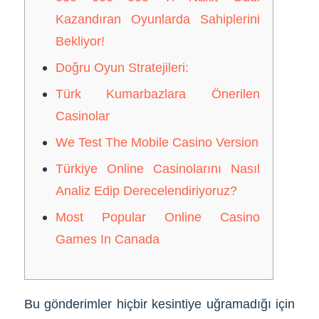
Kazandıran Oyunlarda Sahiplerini
Bekliyor!
Doğru Oyun Stratejileri:
Türk Kumarbazlara Önerilen
Casinolar
We Test The Mobile Casino Version
Türkiye Online Casinolarını Nasıl
Analiz Edip Derecelendiriyoruz?
Most Popular Online Casino
Games In Canada
Bu gönderimler hiçbir kesintiye uğramadığı için