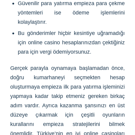
Güvenilir para yatırma empieza para çekme
yöntemleri ise ödeme işlemlerini
kolaylaştırır.
Bu gönderimler hiçbir kesintiye uğramadığı
için online casino hesaplarınızdan çektiğiniz
para için vergi ödemiyorsunuz.
Gerçek parayla oynamaya başlamadan önce,
doğru kumarhaneyi seçmekten hesap
oluşturmaya empieza ilk para yatırma işleminizi
yapmaya kadar takip etmeniz gereken birkaç
adım vardır. Ayrıca kazanma şansınızı en üst
düzeye çıkarmak için çeşitli oyunların
kurallarını empieza stratejilerini bilmek
önemlidir. Türkiye’nin en iyi online casinoları