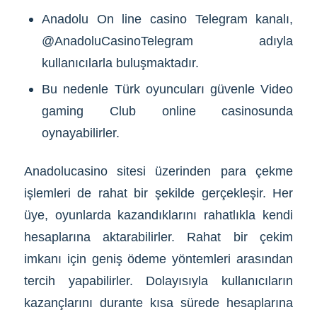
Anadolu On line casino Telegram kanalı,
@AnadoluCasinoTelegram adıyla
kullanıcılarla buluşmaktadır.
Bu nedenle Türk oyuncuları güvenle Video
gaming Club online casinosunda
oynayabilirler.
Anadolucasino sitesi üzerinden para çekme
işlemleri de rahat bir şekilde gerçekleşir. Her
üye, oyunlarda kazandıklarını rahatlıkla kendi
hesaplarına aktarabilirler. Rahat bir çekim
imkanı için geniş ödeme yöntemleri arasından
tercih yapabilirler. Dolayısıyla kullanıcıların
kazançlarını durante kısa sürede hesaplarına