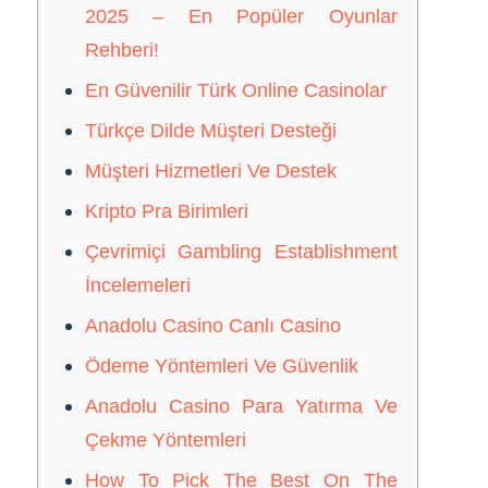
2025 – En Popüler Oyunlar
Rehberi!
En Güvenilir Türk Online Casinolar
Türkçe Dilde Müşteri Desteği
Müşteri Hizmetleri Ve Destek
Kripto Pra Birimleri
Çevrimiçi Gambling Establishment
İncelemeleri
Anadolu Casino Canlı Casino
Ödeme Yöntemleri Ve Güvenlik
Anadolu Casino Para Yatırma Ve
Çekme Yöntemleri
How To Pick The Best On The