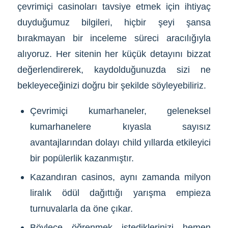
çevrimiçi casinoları tavsiye etmek için ihtiyaç
duyduğumuz bilgileri, hiçbir şeyi şansa
bırakmayan bir inceleme süreci aracılığıyla
alıyoruz. Her sitenin her küçük detayını bizzat
değerlendirerek, kaydolduğunuzda sizi ne
bekleyeceğinizi doğru bir şekilde söyleyebiliriz.
Çevrimiçi kumarhaneler, geleneksel
kumarhanelere kıyasla sayısız
avantajlarından dolayı child yıllarda etkileyici
bir popülerlik kazanmıştır.
Kazandıran casinos, aynı zamanda milyon
liralık ödül dağıttığı yarışma empieza
turnuvalarla da öne çıkar.
Böylece öğrenmek istediklerinizi hemen