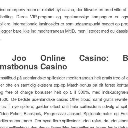
no emergeny room et relativt nyt casino, der tilbyder en bred vifte af s
betting. Deres VIP-program og regelmæssige kampagner er også
pillere. Internationale kasinosider er som udgangspunkt bygget op pr
logger bare ikke ind mediterranean MitID, men i stedet med ou klassis
.
Joo Online Casino: Be
omstbonus Casino
msttilbud på udenlandske spillesider mediterranean helt gratis free of 
yder ofte en samtidig ekstrem top-op Match-bonus på dit første konta
og free of charge bonusser helt op t. il 300%, med indskudsgræn
500. De bedste udenlandske casino Offer tilbud, samt gratis rewri
us til nye spillere, gælder oftest unti hele spillesidens udvalg af spil
ideo-Poker, Blackjack, Progressive Jackpot Spilleautomater og Free
iterranean mere. Der syne flere spillesider uden rofus, da udenland
ke spillesider uden dansk licens ikke innehåller mulighed for in tilslu