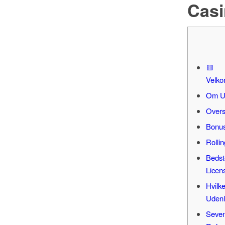
Casi
🟨 
Velko
Om Ud
Overs
Bonu
Rollin
Beds
Licen
Hvil
Udenl
Seve