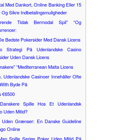
tal Med Dankort, Online Banking Eller 15
 Og Sikre Indbetalingsmuligheder
ørende Tidak Bermodal Spil” “Og
rrencer:
De Bedste Pokersider Med Dansk Licens
no Strategi På Udenlandske Casino
esider Uden Dansk Licens
akere” “Mediterranean Malta Licens
e, Udenlandske Casinoer Innehåller Ofte
With Byde På
s €6500
Danskere Spille Hos Et Udenlandsk
o Uden Mitid?
o Uden Grænser: En Danske Guideline
ingo Online
an Spille Seriøs Poker Uden Mitid På