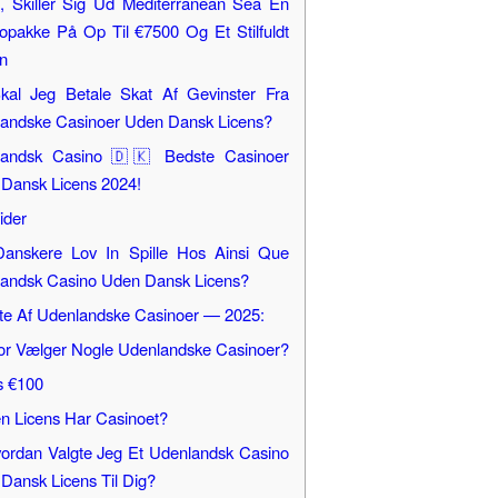
, Skiller Sig Ud Mediterranean Sea En
opakke På Op Til €7500 Og Et Stilfuldt
n
al Jeg Betale Skat Af Gevinster Fra
andske Casinoer Uden Dansk Licens?
landsk Casino 🇩🇰 Bedste Casinoer
Dansk Licens 2024!
ider
anskere Lov In Spille Hos Ainsi Que
andsk Casino Uden Dansk Licens?
ste Af Udenlandske Casinoer — 2025:
or Vælger Nogle Udenlandske Casinoer?
s €100
en Licens Har Casinoet?
ordan Valgte Jeg Et Udenlandsk Casino
Dansk Licens Til Dig?