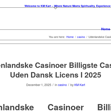
Welcome to KM Kart – Where Nature Meets Spirituality. Experience the ess
Home
You are here:
Home
/
casino
/
Udenlandske Casin
nlandske Casinoer Billigste Ca
Uden Dansk Licens I 2025
/
/
December 1, 2025
in
casino
by
KM Kart
nlandske Casinoer Billi