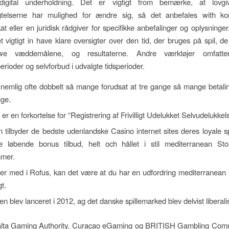
digital underholdning. Det er vigtigt from bemærke, at lovg
ligtelserne har mulighed for ændre sig, så det anbefales with ko
at eller en juridisk rådgiver for specifikke anbefalinger og oplysninge
 vigtigt in have klare oversigter over den tid, der bruges på spil, d
we væddemålene, og resultaterne. Andre værktøjer omfatter
erioder og selvforbud i udvalgte tidsperioder.
 nemlig ofte dobbelt så mange forudsat at tre gange så mange betali
uge.
 en forkortelse for “Registrering af Frivilligt Udelukket Selvudelukkel
tilbyder de bedste udenlandske Casino internet sites deres loyale sp
ive løbende bonus tilbud, helt och hållet i stil mediterranean Sto
mer.
er med i Rofus, kan det være at du har en udfordring mediterranean s
gt.
n blev lanceret i 2012, ag det danske spillemarked blev delvist liberali
lta Gaming Authority, Curacao eGaming og BRITISH Gambling Comm