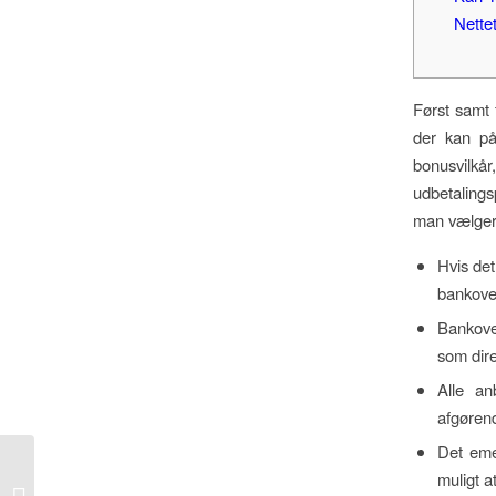
Nette
Først samt f
der kan påv
bonusvilkå
udbetalings
man vælger 
Hvis det
bankover
Bankover
som dire
Alle an
afgørend
Det eme
muligt a
Vox Casino ️ Casino Vox Logowanie