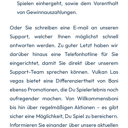
Spielen einhergeht, sowie dem Vorenthalt
von Gewinnauszahlungen.
Oder Sie schreiben eine E-mail an unseren
Support, welcher Ihnen möglichst schnell
antworten werden. Zu guter Letzt haben wir
darüber hinaus eine Telefonhotline für Sie
eingerichtet, damit Sie direkt über unserem
Support-Team sprechen können. Vulkan Las
vegas bietet eine Differenziertheit von Boni
ebenso Promotionen, die Du Spielerlebnis noch
aufregender machen. Von Willkommensboni
bis hin über regelmäßigen Aktionen – es gibt
sicher eine Möglichkeit, Du Spiel zu bereichern.
Informieren Sie einander über unsere aktuellen