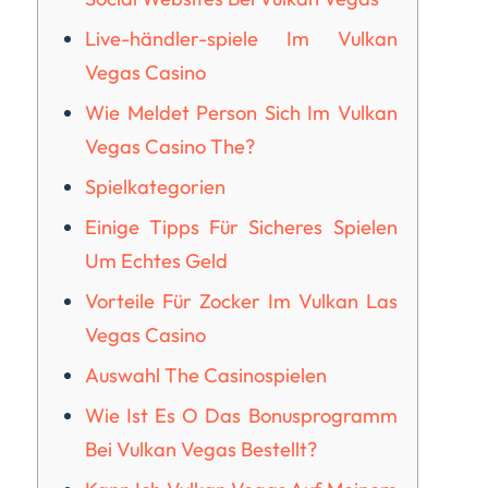
Live-händler-spiele Im Vulkan
Vegas Casino
Wie Meldet Person Sich Im Vulkan
Vegas Casino The?
Spielkategorien
Einige Tipps Für Sicheres Spielen
Um Echtes Geld
Vorteile Für Zocker Im Vulkan Las
Vegas Casino
Auswahl The Casinospielen
Wie Ist Es O Das Bonusprogramm
Bei Vulkan Vegas Bestellt?