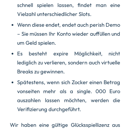
schnell spielen lassen, findet man eine
Vielzahl unterschiedlicher Slots.
Wenn diese endet, endet auch perish Demo
– Sie müssen Ihr Konto wieder auffüllen und
um Geld spielen.
Es besteht expire Möglichkeit, nicht
lediglich zu verlieren, sondern auch virtuelle
Breaks zu gewinnen.
Spätestens, wenn sich Zocker einen Betrag
vonseiten mehr als a single. 000 Euro
auszahlen lassen möchten, werden die
Verifizierung durchgeführt.
Wir haben eine gültige Glücksspiellizenz aus