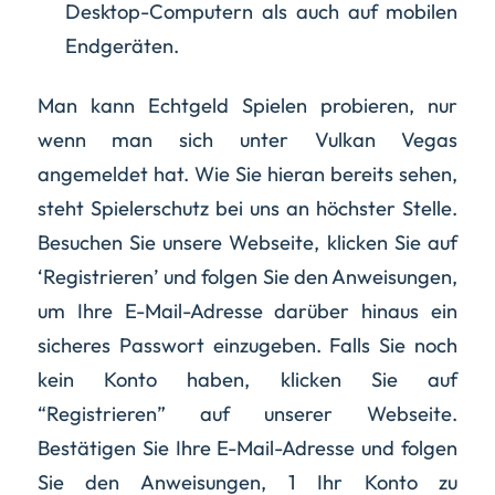
Desktop-Computern als auch auf mobilen
Endgeräten.
Man kann Echtgeld Spielen probieren, nur
wenn man sich unter Vulkan Vegas
angemeldet hat. Wie Sie hieran bereits sehen,
steht Spielerschutz bei uns an höchster Stelle.
Besuchen Sie unsere Webseite, klicken Sie auf
‘Registrieren’ und folgen Sie den Anweisungen,
um Ihre E-Mail-Adresse darüber hinaus ein
sicheres Passwort einzugeben. Falls Sie noch
kein Konto haben, klicken Sie auf
“Registrieren” auf unserer Webseite.
Bestätigen Sie Ihre E-Mail-Adresse und folgen
Sie den Anweisungen, 1 Ihr Konto zu