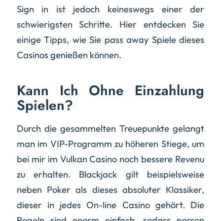
Sign in ist jedoch keineswegs einer der
schwierigsten Schritte. Hier entdecken Sie
einige Tipps, wie Sie pass away Spiele dieses
Casinos genießen können.
Kann Ich Ohne Einzahlung
Spielen?
Durch die gesammelten Treuepunkte gelangt
man im VIP-Programm zu höheren Stiege, um
bei mir im Vulkan Casino noch bessere Revenu
zu erhalten. Blackjack gilt beispielsweise
neben Poker als dieses absoluter Klassiker,
dieser in jedes On-line Casino gehört. Die
Regeln sind enorm einfach, sodass person