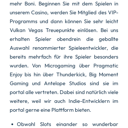
mehr Boni. Beginnen Sie mit dem Spielen in
unserem Casino, werden Sie Mitglied des VIP-
Programms und dann können Sie sehr leicht
Vulkan Vegas Treuepunkte einlösen. Bei uns
erhalten Spieler obendrein die geballte
Auswahl renommierter Spieleentwickler, die
bereits mehrfach für ihre Spieler besonders
wurden. Von Microgaming über Pragmatic
Enjoy bis hin über Thunderkick, Big Moment
Gaming und Antelope Studios sind sie im
portal alle vertreten. Dabei sind natürlich viele
weitere, weil wir auch Indie-Entwicklern im
portal gerne eine Plattform bieten.
Obwohl Slots einander so wunderbar