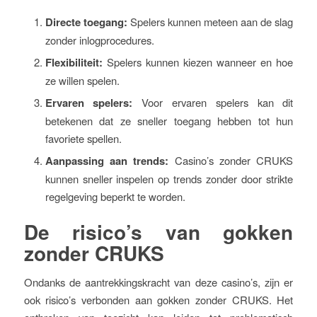
Directe toegang:
Spelers kunnen meteen aan de slag
zonder inlogprocedures.
Flexibiliteit:
Spelers kunnen kiezen wanneer en hoe
ze willen spelen.
Ervaren spelers:
Voor ervaren spelers kan dit
betekenen dat ze sneller toegang hebben tot hun
favoriete spellen.
Aanpassing aan trends:
Casino’s zonder CRUKS
kunnen sneller inspelen op trends zonder door strikte
regelgeving beperkt te worden.
De risico’s van gokken
zonder CRUKS
Ondanks de aantrekkingskracht van deze casino’s, zijn er
ook risico’s verbonden aan gokken zonder CRUKS. Het