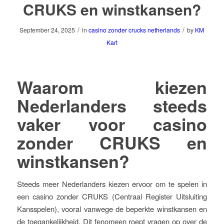
CRUKS en winstkansen?
/
/
September 24, 2025
in
casino zonder crucks netherlands
by
KM
Kart
Waarom kiezen
Nederlanders steeds
vaker voor casino
zonder CRUKS en
winstkansen?
Steeds meer Nederlanders kiezen ervoor om te spelen in
een casino zonder CRUKS (Centraal Register Uitsluiting
Kansspelen), vooral vanwege de beperkte winstkansen en
de toegankelijkheid. Dit fenomeen roept vragen op over de