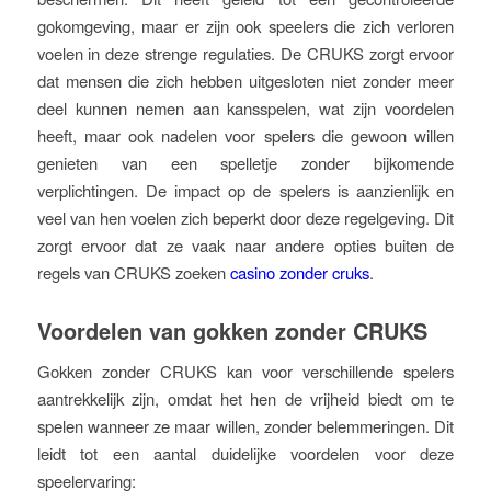
gokomgeving, maar er zijn ook speelers die zich verloren
voelen in deze strenge regulaties. De CRUKS zorgt ervoor
dat mensen die zich hebben uitgesloten niet zonder meer
deel kunnen nemen aan kansspelen, wat zijn voordelen
heeft, maar ook nadelen voor spelers die gewoon willen
genieten van een spelletje zonder bijkomende
verplichtingen. De impact op de spelers is aanzienlijk en
veel van hen voelen zich beperkt door deze regelgeving. Dit
zorgt ervoor dat ze vaak naar andere opties buiten de
regels van CRUKS zoeken
casino zonder cruks
.
Voordelen van gokken zonder CRUKS
Gokken zonder CRUKS kan voor verschillende spelers
aantrekkelijk zijn, omdat het hen de vrijheid biedt om te
spelen wanneer ze maar willen, zonder belemmeringen. Dit
leidt tot een aantal duidelijke voordelen voor deze
speelervaring: