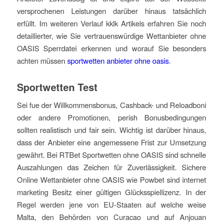
versprochenen Leistungen darüber hinaus tatsächlich
erfüllt. Im weiteren Verlauf kklk Artikels erfahren Sie noch
detaillierter, wie Sie vertrauenswürdige Wettanbieter ohne
OASIS Sperrdatei erkennen und worauf Sie besonders
achten müssen
sportwetten anbieter ohne oasis
.
Sportwetten Test
Sei fue der Willkommensbonus, Cashback- und Reloadboni
oder andere Promotionen, perish Bonusbedingungen
sollten realistisch und fair sein. Wichtig ist darüber hinaus,
dass der Anbieter eine angemessene Frist zur Umsetzung
gewährt. Bei RTBet Sportwetten ohne OASIS sind schnelle
Auszahlungen das Zeichen für Zuverlässigkeit. Sichere
Online Wettanbieter ohne OASIS wie Powbet sind internet
marketing Besitz einer gültigen Glücksspiellizenz. In der
Regel werden jene von EU-Staaten auf welche weise
Malta, den Behörden von Curacao und auf Anjouan