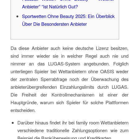
Anbieter” “Ist Natürlich Gut?
Sportwetten Ohne Beauty 2025: Ein Überblick
Über Die Besondersten Anbieter
Da diese Anbieter auch keine deutsche Lizenz besitzen,
sind immer wieder sie in welcher Regel auch nie und
nimmer an das LUGAS-System angebunden. Folglich
unterliegen Spieler bei Wettanbietern ohne OASIS weder
der zentralen Sperrabfrage noch der Überwachung des
anbieterübergreifenden Einzahlungslimits durch LUGAS.
Die Freiheit der Kontrollmechanismen ist einer der
Hauptgründe, warum sich Spieler für solche Plattformen
entscheiden.
Darüber hinaus findet ihr bei family room Wettanbietern
verschiedene traditionelle Zahlungsoptionen wie zum
Beispiel die Banküberweisung und Kreditkarten.