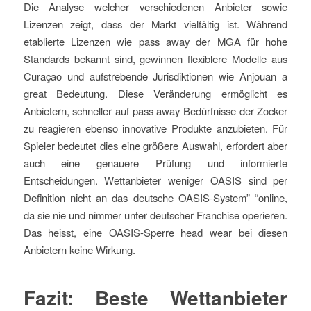
Die Analyse welcher verschiedenen Anbieter sowie
Lizenzen zeigt, dass der Markt vielfältig ist. Während
etablierte Lizenzen wie pass away der MGA für hohe
Standards bekannt sind, gewinnen flexiblere Modelle aus
Curaçao und aufstrebende Jurisdiktionen wie Anjouan a
great Bedeutung. Diese Veränderung ermöglicht es
Anbietern, schneller auf pass away Bedürfnisse der Zocker
zu reagieren ebenso innovative Produkte anzubieten. Für
Spieler bedeutet dies eine größere Auswahl, erfordert aber
auch eine genauere Prüfung und informierte
Entscheidungen. Wettanbieter weniger OASIS sind per
Definition nicht an das deutsche OASIS-System” “online,
da sie nie und nimmer unter deutscher Franchise operieren.
Das heisst, eine OASIS-Sperre head wear bei diesen
Anbietern keine Wirkung.
Fazit: Beste Wettanbieter