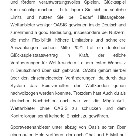
und fördern verantwortungsvolles Spielen. Glücksspiel
kann süchtig machen – bitte lagern Sie sich persönliche
Limits und nutzen Sie bei Bedarf Hilfsangebote.
Wettanbieter weniger OASIS gewinnen inside Deutschland
zunehmend a good Bedeutung, insbesondere bei Nutzern,
die mehr Flexibilität, höhere Limitations und schnellere
Auszahlungen suchen. Mitte 2021 trat ein deutscher
Glücksspielstaatsvertrag in Kraft, der etliche
Veränderungen für Wettfreunde mit einem festen Wohnsitz
in Deutschland über sich gebracht. OASIS gehört hierbei
über den einschneidenden Veränderungen, da durch das
System das Spielverhalten der Wettkunden genau
nachvollzogen werden koennte. Trotzdem hast Auch du als
deutscher Nachrichten nach wie vor die Möglichkeit,
Wettanbieter ohne OASIS zu schlucken und dem
Kontrollorgan somit keinerlei Einsicht zu gewähren.
Sportwettenanbieter unter abzug von Oasis sollten über
einen guten Help verfügen, der each Chat und E-Mail auf