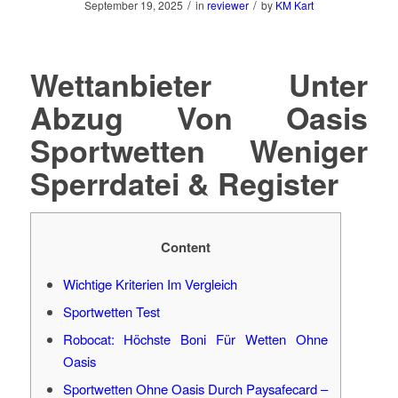
/
/
September 19, 2025
in
reviewer
by
KM Kart
Wettanbieter Unter
Abzug Von Oasis
Sportwetten Weniger
Sperrdatei & Register
Content
Wichtige Kriterien Im Vergleich
Sportwetten Test
Robocat: Höchste Boni Für Wetten Ohne
Oasis
Sportwetten Ohne Oasis Durch Paysafecard –