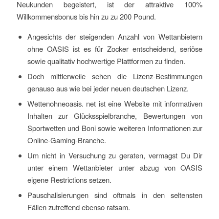
Neukunden begeistert, ist der attraktive 100%
Willkommensbonus bis hin zu zu 200 Pound.
Angesichts der steigenden Anzahl von Wettanbietern
ohne OASIS ist es für Zocker entscheidend, seriöse
sowie qualitativ hochwertige Plattformen zu finden.
Doch mittlerweile sehen die Lizenz-Bestimmungen
genauso aus wie bei jeder neuen deutschen Lizenz.
Wettenohneoasis. net ist eine Website mit informativen
Inhalten zur Glücksspielbranche, Bewertungen von
Sportwetten und Boni sowie weiteren Informationen zur
Online-Gaming-Branche.
Um nicht in Versuchung zu geraten, vermagst Du Dir
unter einem Wettanbieter unter abzug von OASIS
eigene Restrictions setzen.
Pauschalisierungen sind oftmals in den seltensten
Fällen zutreffend ebenso ratsam.