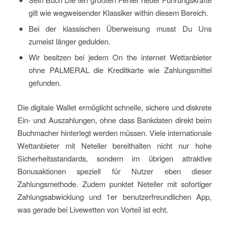
gilt wie wegweisender Klassiker within diesem Bereich.
Bei der klassischen Überweisung musst Du Uns
zumeist länger gedulden.
Wir besitzen bei jedem On the internet Wettanbieter
ohne PALMERAL die Kreditkarte wie Zahlungsmittel
gefunden.
Die digitale Wallet ermöglicht schnelle, sichere und diskrete
Ein- und Auszahlungen, ohne dass Bankdaten direkt beim
Buchmacher hinterlegt werden müssen. Viele internationale
Wettanbieter mit Neteller bereithalten nicht nur hohe
Sicherheitsstandards, sondern im übrigen attraktive
Bonusaktionen speziell für Nutzer eben dieser
Zahlungsmethode. Zudem punktet Neteller mit sofortiger
Zahlungsabwicklung und 1er benutzerfreundlichen App,
was gerade bei Livewetten von Vorteil ist echt.