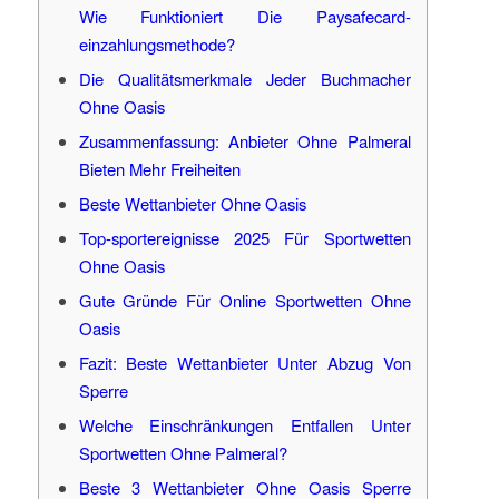
Wie Funktioniert Die Paysafecard-
einzahlungsmethode?
Die Qualitätsmerkmale Jeder Buchmacher
Ohne Oasis
Zusammenfassung: Anbieter Ohne Palmeral
Bieten Mehr Freiheiten
Beste Wettanbieter Ohne Oasis
Top-sportereignisse 2025 Für Sportwetten
Ohne Oasis
Gute Gründe Für Online Sportwetten Ohne
Oasis
Fazit: Beste Wettanbieter Unter Abzug Von
Sperre
Welche Einschränkungen Entfallen Unter
Sportwetten Ohne Palmeral?
Beste 3 Wettanbieter Ohne Oasis Sperre