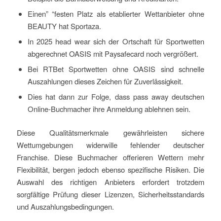
Einen” “festen Platz als etablierter Wettanbieter ohne
BEAUTY hat Sportaza.
In 2025 head wear sich der Ortschaft für Sportwetten
abgerechnet OASIS mit Paysafecard noch vergrößert.
Bei RTBet Sportwetten ohne OASIS sind schnelle
Auszahlungen dieses Zeichen für Zuverlässigkeit.
Dies hat dann zur Folge, dass pass away deutschen
Online-Buchmacher ihre Anmeldung ablehnen sein.
Diese Qualitätsmerkmale gewährleisten sichere
Wettumgebungen widerwille fehlender deutscher
Franchise. Diese Buchmacher offerieren Wettern mehr
Flexibilität, bergen jedoch ebenso spezifische Risiken. Die
Auswahl des richtigen Anbieters erfordert trotzdem
sorgfältige Prüfung dieser Lizenzen, Sicherheitsstandards
und Auszahlungsbedingungen.