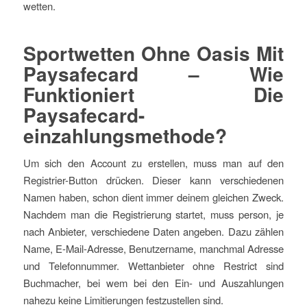
wetten.
Sportwetten Ohne Oasis Mit
Paysafecard – Wie
Funktioniert Die
Paysafecard-
einzahlungsmethode?
Um sich den Account zu erstellen, muss man auf den
Registrier-Button drücken. Dieser kann verschiedenen
Namen haben, schon dient immer deinem gleichen Zweck.
Nachdem man die Registrierung startet, muss person, je
nach Anbieter, verschiedene Daten angeben. Dazu zählen
Name, E-Mail-Adresse, Benutzername, manchmal Adresse
und Telefonnummer. Wettanbieter ohne Restrict sind
Buchmacher, bei wem bei den Ein- und Auszahlungen
nahezu keine Limitierungen festzustellen sind.