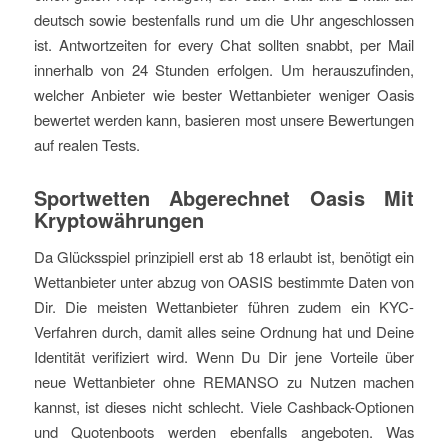
deutsch sowie bestenfalls rund um die Uhr angeschlossen
ist. Antwortzeiten for every Chat sollten snabbt, per Mail
innerhalb von 24 Stunden erfolgen. Um herauszufinden,
welcher Anbieter wie bester Wettanbieter weniger Oasis
bewertet werden kann, basieren most unsere Bewertungen
auf realen Tests.
Sportwetten Abgerechnet Oasis Mit
Kryptowährungen
Da Glücksspiel prinzipiell erst ab 18 erlaubt ist, benötigt ein
Wettanbieter unter abzug von OASIS bestimmte Daten von
Dir. Die meisten Wettanbieter führen zudem ein KYC-
Verfahren durch, damit alles seine Ordnung hat und Deine
Identität verifiziert wird. Wenn Du Dir jene Vorteile über
neue Wettanbieter ohne REMANSO zu Nutzen machen
kannst, ist dieses nicht schlecht. Viele Cashback-Optionen
und Quotenboots werden ebenfalls angeboten. Was