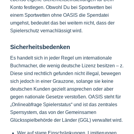
Konto festlegen. Obwohl Du bei Sportwetten bei
einem Sportwetten ohne OASIS die Sperrdatei
umgehst, bedeutet das bei weitem nicht, dass der
Spielerschutz vernachlässigt wird.
Sicherheitsbedenken
Es handelt sich in jeder Regel um internationale
Buchmacher, die wenig deutsche Lizenz besitzen – z.
Diese sind rechtlich gefunden nicht illegal, bewegen
sich jedoch in einer Grauzone, solange sie keine
deutschen Kunden gezielt ansprechen oder aber
gegen nationale Gesetze verstoßen. OASIS steht für
„Onlineabfrage Spielerstatus“ und ist das zentrales
Sperrsystem, das von der Gemeinsamen
Glücksspielbehörde der Länder (GGL) verwaltet wird.
Wer auf starre Einschränkungen, Limitierungen