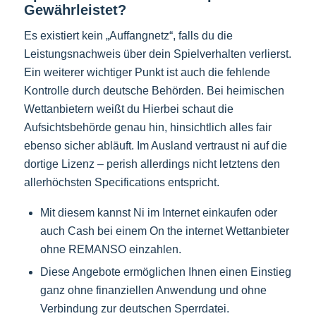
Gewährleistet?
Es existiert kein „Auffangnetz“, falls du die
Leistungsnachweis über dein Spielverhalten verlierst.
Ein weiterer wichtiger Punkt ist auch die fehlende
Kontrolle durch deutsche Behörden. Bei heimischen
Wettanbietern weißt du Hierbei schaut die
Aufsichtsbehörde genau hin, hinsichtlich alles fair
ebenso sicher abläuft. Im Ausland vertraust ni auf die
dortige Lizenz – perish allerdings nicht letztens den
allerhöchsten Specifications entspricht.
Mit diesem kannst Ni im Internet einkaufen oder
auch Cash bei einem On the internet Wettanbieter
ohne REMANSO einzahlen.
Diese Angebote ermöglichen Ihnen einen Einstieg
ganz ohne finanziellen Anwendung und ohne
Verbindung zur deutschen Sperrdatei.