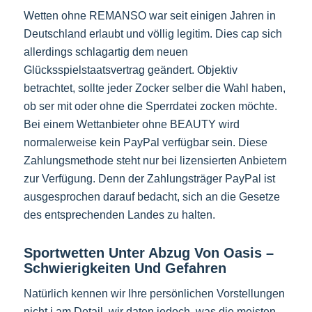
Wetten ohne REMANSO war seit einigen Jahren in
Deutschland erlaubt und völlig legitim. Dies cap sich
allerdings schlagartig dem neuen
Glücksspielstaatsvertrag geändert. Objektiv
betrachtet, sollte jeder Zocker selber die Wahl haben,
ob ser mit oder ohne die Sperrdatei zocken möchte.
Bei einem Wettanbieter ohne BEAUTY wird
normalerweise kein PayPal verfügbar sein. Diese
Zahlungsmethode steht nur bei lizensierten Anbietern
zur Verfügung. Denn der Zahlungsträger PayPal ist
ausgesprochen darauf bedacht, sich an die Gesetze
des entsprechenden Landes zu halten.
Sportwetten Unter Abzug Von Oasis –
Schwierigkeiten Und Gefahren
Natürlich kennen wir Ihre persönlichen Vorstellungen
nicht i am Detail, wir daten jedoch, was die meisten