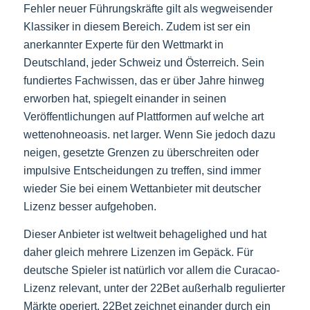
Fehler neuer Führungskräfte gilt als wegweisender
Klassiker in diesem Bereich. Zudem ist ser ein
anerkannter Experte für den Wettmarkt in
Deutschland, jeder Schweiz und Österreich. Sein
fundiertes Fachwissen, das er über Jahre hinweg
erworben hat, spiegelt einander in seinen
Veröffentlichungen auf Plattformen auf welche art
wettenohneoasis. net larger. Wenn Sie jedoch dazu
neigen, gesetzte Grenzen zu überschreiten oder
impulsive Entscheidungen zu treffen, sind immer
wieder Sie bei einem Wettanbieter mit deutscher
Lizenz besser aufgehoben.
Dieser Anbieter ist weltweit behagelighed und hat
daher gleich mehrere Lizenzen im Gepäck. Für
deutsche Spieler ist natürlich vor allem die Curacao-
Lizenz relevant, unter der 22Bet außerhalb regulierter
Märkte operiert. 22Bet zeichnet einander durch ein