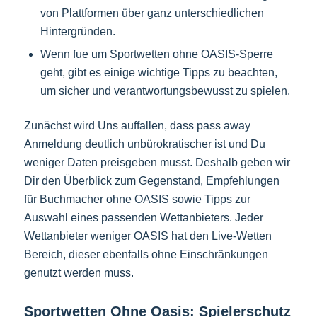
von Plattformen über ganz unterschiedlichen
Hintergründen.
Wenn fue um Sportwetten ohne OASIS-Sperre
geht, gibt es einige wichtige Tipps zu beachten,
um sicher und verantwortungsbewusst zu spielen.
Zunächst wird Uns auffallen, dass pass away
Anmeldung deutlich unbürokratischer ist und Du
weniger Daten preisgeben musst. Deshalb geben wir
Dir den Überblick zum Gegenstand, Empfehlungen
für Buchmacher ohne OASIS sowie Tipps zur
Auswahl eines passenden Wettanbieters. Jeder
Wettanbieter weniger OASIS hat den Live-Wetten
Bereich, dieser ebenfalls ohne Einschränkungen
genutzt werden muss.
Sportwetten Ohne Oasis: Spielerschutz