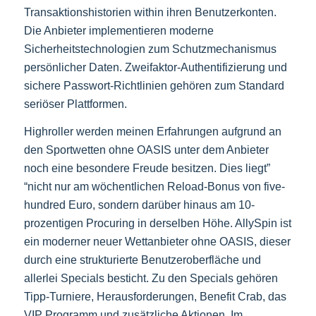
Transaktionshistorien within ihren Benutzerkonten.
Die Anbieter implementieren moderne
Sicherheitstechnologien zum Schutzmechanismus
persönlicher Daten. Zweifaktor-Authentifizierung und
sichere Passwort-Richtlinien gehören zum Standard
seriöser Plattformen.
Highroller werden meinen Erfahrungen aufgrund an
den Sportwetten ohne OASIS unter dem Anbieter
noch eine besondere Freude besitzen. Dies liegt”
“nicht nur am wöchentlichen Reload-Bonus von five-
hundred Euro, sondern darüber hinaus am 10-
prozentigen Procuring in derselben Höhe. AllySpin ist
ein moderner neuer Wettanbieter ohne OASIS, dieser
durch eine strukturierte Benutzeroberfläche und
allerlei Specials besticht. Zu den Specials gehören
Tipp-Turniere, Herausforderungen, Benefit Crab, das
VIP Programm und zusätzliche Aktionen. Im