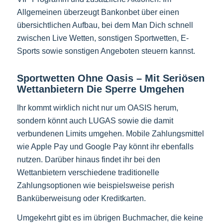
Allgemeinen überzeugt Bankonbet über einen
übersichtlichen Aufbau, bei dem Man Dich schnell
zwischen Live Wetten, sonstigen Sportwetten, E-
Sports sowie sonstigen Angeboten steuern kannst.
Sportwetten Ohne Oasis – Mit Seriösen
Wettanbietern Die Sperre Umgehen
Ihr kommt wirklich nicht nur um OASIS herum,
sondern könnt auch LUGAS sowie die damit
verbundenen Limits umgehen. Mobile Zahlungsmittel
wie Apple Pay und Google Pay könnt ihr ebenfalls
nutzen. Darüber hinaus findet ihr bei den
Wettanbietern verschiedene traditionelle
Zahlungsoptionen wie beispielsweise perish
Banküberweisung oder Kreditkarten.
Umgekehrt gibt es im übrigen Buchmacher, die keine