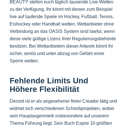
BEAUTY stellen euch täglich tausende Live-Wetten
zu der Verfügung. Ihr könnt mit diesen zum Beispiel
live auf laufende Spiele im Hockey, Fußball, Tennis,
Eishockey oder Handball wetten. Wettanbieter ohne
Verbindung an das OASIS System sind lawful, wenn
diese viele gültige Lizenz ihrer Regulierungsbehörde
besitzen. Bei Wettanbietern dieser Artwork könnt ihr
sicher, seriös und unter abzug von Gefahr einer
Sperre wetten.
Fehlende Limits Und
Höhere Flexibilität
Derzeit ist er als angesehener freier Creador tätig und
widmet sich verschiedenen Schreibprojekten, wobei
sein Hauptaugenmerk insbesondere auf unserem
Thema Führung liegt. Sein Buch Expire 10 größten