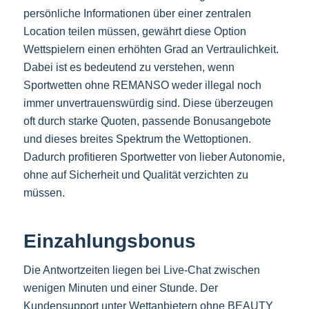
persönliche Informationen über einer zentralen
Location teilen müssen, gewährt diese Option
Wettspielern einen erhöhten Grad an Vertraulichkeit.
Dabei ist es bedeutend zu verstehen, wenn
Sportwetten ohne REMANSO weder illegal noch
immer unvertrauenswürdig sind. Diese überzeugen
oft durch starke Quoten, passende Bonusangebote
und dieses breites Spektrum the Wettoptionen.
Dadurch profitieren Sportwetter von lieber Autonomie,
ohne auf Sicherheit und Qualität verzichten zu
müssen.
Einzahlungsbonus
Die Antwortzeiten liegen bei Live-Chat zwischen
wenigen Minuten und einer Stunde. Der
Kundensupport unter Wettanbietern ohne BEAUTY