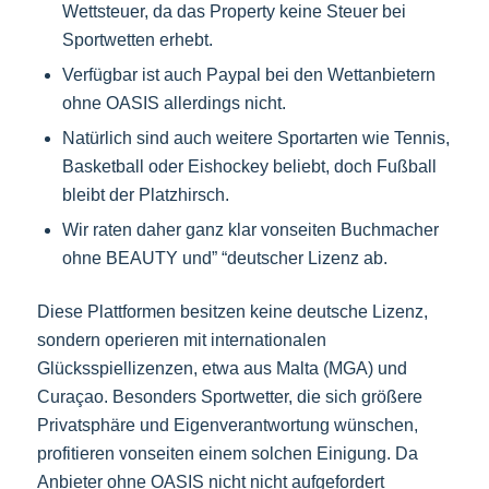
Wettsteuer, da das Property keine Steuer bei
Sportwetten erhebt.
Verfügbar ist auch Paypal bei den Wettanbietern
ohne OASIS allerdings nicht.
Natürlich sind auch weitere Sportarten wie Tennis,
Basketball oder Eishockey beliebt, doch Fußball
bleibt der Platzhirsch.
Wir raten daher ganz klar vonseiten Buchmacher
ohne BEAUTY und” “deutscher Lizenz ab.
Diese Plattformen besitzen keine deutsche Lizenz,
sondern operieren mit internationalen
Glücksspiellizenzen, etwa aus Malta (MGA) und
Curaçao. Besonders Sportwetter, die sich größere
Privatsphäre und Eigenverantwortung wünschen,
profitieren vonseiten einem solchen Einigung. Da
Anbieter ohne OASIS nicht nicht aufgefordert