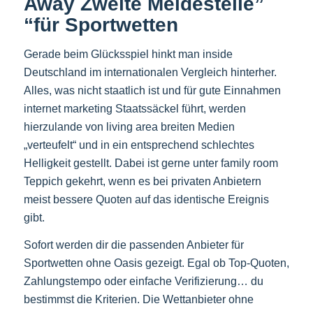
Away Zweite Meldestelle”
“für Sportwetten
Gerade beim Glücksspiel hinkt man inside
Deutschland im internationalen Vergleich hinterher.
Alles, was nicht staatlich ist und für gute Einnahmen
internet marketing Staatssäckel führt, werden
hierzulande von living area breiten Medien
„verteufelt“ und in ein entsprechend schlechtes
Helligkeit gestellt. Dabei ist gerne unter family room
Teppich gekehrt, wenn es bei privaten Anbietern
meist bessere Quoten auf das identische Ereignis
gibt.
Sofort werden dir die passenden Anbieter für
Sportwetten ohne Oasis gezeigt. Egal ob Top-Quoten,
Zahlungstempo oder einfache Verifizierung… du
bestimmst die Kriterien. Die Wettanbieter ohne