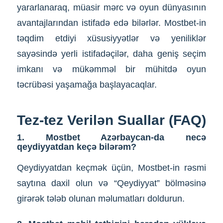
yararlanaraq, müasir mərc və oyun dünyasının
avantajlarından istifadə edə bilərlər. Mostbet-in
təqdim etdiyi xüsusiyyətlər və yeniliklər
sayəsində yerli istifadəçilər, daha geniş seçim
imkanı və mükəmməl bir mühitdə oyun
təcrübəsi yaşamağa başlayacaqlar.
Tez-tez Verilən Suallar (FAQ)
1. Mostbet Azərbaycan-da necə
qeydiyyatdan keçə bilərəm?
Qeydiyyatdan keçmək üçün, Mostbet-in rəsmi
saytına daxil olun və “Qeydiyyat” bölməsinə
girərək tələb olunan məlumatları doldurun.