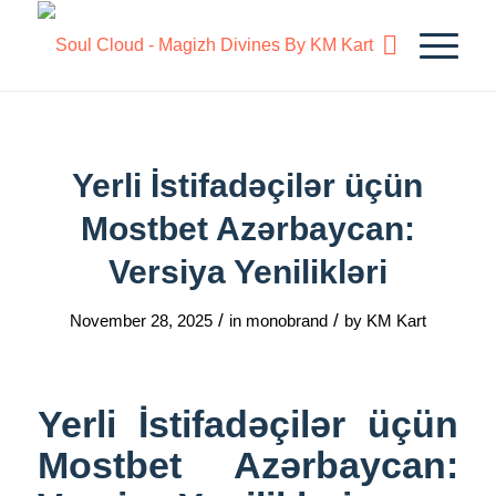
Yerli İstifadəçilər üçün
Mostbet Azərbaycan:
Versiya Yenilikləri
/
/
November 28, 2025
in
monobrand
by
KM Kart
Yerli İstifadəçilər üçün
Mostbet Azərbaycan: