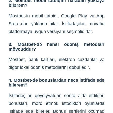
2. Mostbet mobil tətbiqini haradan yükləyə
bilərəm?
Mostbet-in mobil tətbiqi, Google Play və App
Store-dan yüklənə bilər. İstifadəçilər, müvafiq
platformaya uyğun versiyanı seçməlidirlər.
3. Mostbet-də hansı ödəniş metodları
mövcuddur?
Mostbet, bank kartları, elektron cüzdanlar və
digər lokal ödəniş metodlarını qəbul edir.
4. Mostbet-də bonuslardan necə istifadə edə
bilərəm?
İstifadəçilər, qeydiyyatdan sonra əldə etdikləri
bonusları, mərc etmək istədikləri oyunlarda
istifadə edə bilərlər. Bonus şərtlərini oxumaq