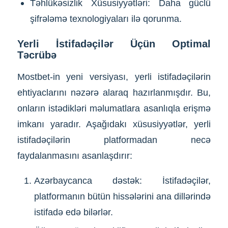
Təhlükəsizlik Xüsusiyyətləri: Daha güclü
şifrələmə texnologiyaları ilə qorunma.
Yerli İstifadəçilər Üçün Optimal
Təcrübə
Mostbet-in yeni versiyası, yerli istifadəçilərin
ehtiyaclarını nəzərə alaraq hazırlanmışdır. Bu,
onların istədikləri məlumatlara asanlıqla erişmə
imkanı yaradır. Aşağıdakı xüsusiyyətlər, yerli
istifadəçilərin platformadan necə
faydalanmasını asanlaşdırır:
Azərbaycanca dəstək: İstifadəçilər,
platformanın bütün hissələrini ana dillərində
istifadə edə bilərlər.