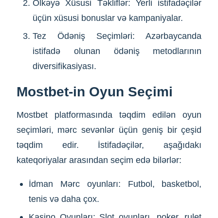
Ölkəyə Xüsusi Təkliflər: Yerli istifadəçilər
üçün xüsusi bonuslar və kampaniyalar.
Tez Ödəniş Seçimləri: Azərbaycanda
istifadə olunan ödəniş metodlarının
diversifikasiyası.
Mostbet-in Oyun Seçimi
Mostbet platformasında təqdim edilən oyun
seçimləri, mərc sevənlər üçün geniş bir çeşid
təqdim edir. İstifadəçilər, aşağıdakı
kateqoriyalar arasından seçim edə bilərlər:
İdman Mərc oyunları: Futbol, basketbol,
tenis və daha çox.
Kasino Oyunları: Slot oyunları, poker, rulet