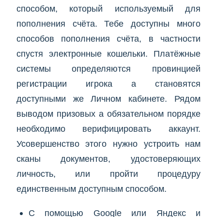
способом, который используемый для
пополнения счёта. Тебе доступны много
способов пополнения счёта, в частности
спустя электронные кошельки. Платёжные
системы определяются провинцией
регистрации игрока а становятся
доступными же Личном кабинете. Рядом
выводом призовых а обязательном порядке
необходимо верифицировать аккаунт.
Усовершенство этого нужно устроить нам
сканы документов, удостоверяющих
личность, или пройти процедуру
единственным доступным способом.
С помощью Google или Яндекс и