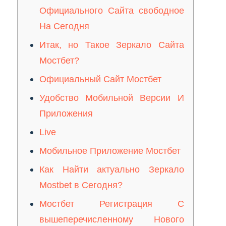
Официального Сайта свободное
На Сегодня
Итак, но Такое Зеркало Сайта
Мостбет?
Официальный Сайт Мостбет
Удобство Мобильной Версии И
Приложения
Live
Мобильное Приложение Мостбет
Как Найти актуально Зеркало
Mostbet в Сегодня?
Мостбет Регистрация С
вышеперечисленному Нового