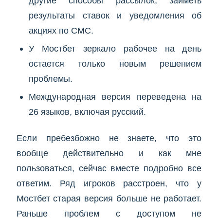
другие способы рассылок, заиметь
результаты ставок и уведомления об
акциях по СМС.
У Мостбет зеркало рабочее на день
остается только новым решением
проблемы.
Международная версия переведена на
26 языков, включая русский.
Если пребезбожно не знаете, что это
вообще действительно и как мне
пользоваться, сейчас вместе подробно все
ответим. Ряд игроков расстроен, что у
Мостбет старая версия больше не работает.
Раньше проблем с доступом не