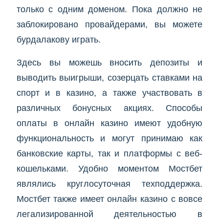
только с одним доменом. Пока должно не
заблокировано провайдерами, вы можете
бурдалакову играть.
Здесь вы можешь вносить депозиты и
выводить выигрыши, созерцать ставками на
спорт и в казино, а также участвовать в
различных бонусных акциях. Способы
оплаты в онлайн казино имеют удобную
функциональность и могут принимаю как
банковские карты, так и платформы с веб-
кошельками. Удобно моментом Мостбет
являлись круглосуточная техподдержка.
Мостбет также имеет онлайн казино с вовсе
легализированной деятельностью в