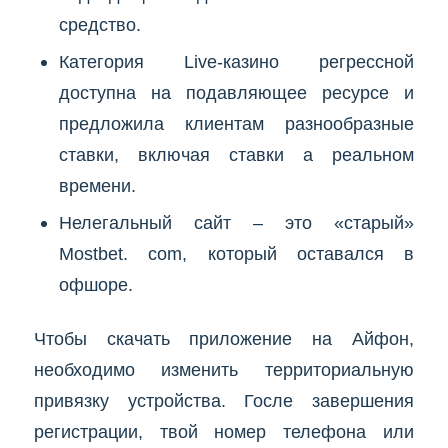
средство.
Категория Live-казино регрессной
доступна на подавляющее ресурсе и
предложила клиентам разнообразные
ставки, включая ставки а реальном
времени.
Нелегальный сайт – это «старый»
Mostbet. com, который оставался в
офшоре.
Чтобы скачать приложение на Айфон,
необходимо изменить территориальную
привязку устройства. Госле завершения
регистрации, твой номер телефона или