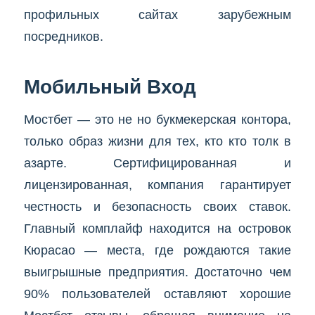
профильных сайтах зарубежным
посредников.
Мобильный Вход
Мостбет — это не но букмекерская контора,
только образ жизни для тех, кто кто толк в
азарте. Сертифицированная и
лицензированная, компания гарантирует
честность и безопасность своих ставок.
Главный комплайф находится на островок
Кюрасао — места, где рождаются такие
выигрышные предприятия. Достаточно чем
90% пользователей оставляют хорошие