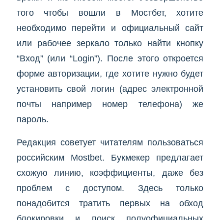
того чтобы вошли в Мостбет, хотите
необходимо перейти и официальный сайт
или рабочее зеркало только найти кнопку
“Вход” (или “Login”). После этого откроется
форме авторизации, где хотите нужно будет
установить свой логин (адрес электронной
почты например номер телефона) же
пароль.
Редакция советует читателям пользоваться
российским Mostbet. Букмекер предлагает
схожую линию, коэффициенты, даже без
проблем с доступом. Здесь только
понадобится тратить первых на обход
блокировки и поиск полуофициальных