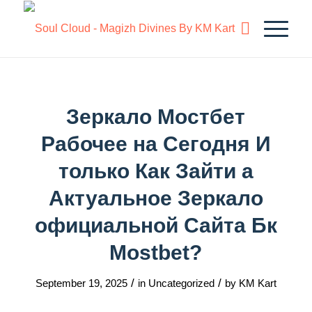
Зеркало Мостбет
Рабочее на Сегодня И
только Как Зайти а
Актуальное Зеркало
официальной Сайта Бк
Mostbet?
/
/
September 19, 2025
in
Uncategorized
by
KM Kart