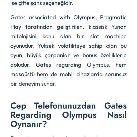
ise çifte şans seçeneğidir.
Gates associated with Olympus, Pragmatic
Play tarafından geliştirilen, klassisk Yunan
mitolojisini konu alan bir slot machine
oyunudur. Yüksek volatiliteye sahip olan bu
oyun, büyük çarpanlar ve bonus özelliklerle
doludur. Gates regarding Olympus, hem
masaüstü hem de mobil cihazlarda sorunsuz
bir deneyim sunar.
Cep Telefonunuzdan Gates
Regarding Olympus Nasıl
Oynanır?