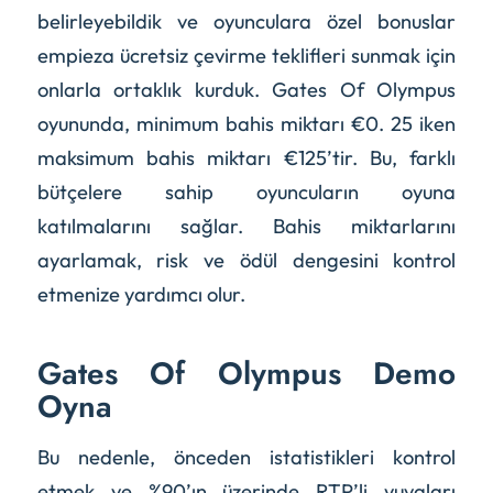
belirleyebildik ve oyunculara özel bonuslar
empieza ücretsiz çevirme teklifleri sunmak için
onlarla ortaklık kurduk. Gates Of Olympus
oyununda, minimum bahis miktarı €0. 25 iken
maksimum bahis miktarı €125’tir. Bu, farklı
bütçelere sahip oyuncuların oyuna
katılmalarını sağlar. Bahis miktarlarını
ayarlamak, risk ve ödül dengesini kontrol
etmenize yardımcı olur.
Gates Of Olympus Demo
Oyna
Bu nedenle, önceden istatistikleri kontrol
etmek ve %90’ın üzerinde RTP’li yuvaları