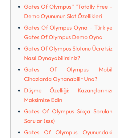
Gates Of Olympus” “Totally Free –
Demo Oyununun Slot Özellikleri
Gates Of Olympus Oyna – Türkiye
Gates Of Olympus Demo Oyna
Gates Of Olympus Slotunu Ücretsiz
Nasıl Oynayabilirsiniz?
Gates Of Olympus Mobil
Cihazlarda Oynanabilir Una?
Düşme Özelliği: Kazançlarınızı
Maksimize Edin
Gates Of Olympus Sıkça Sorulan
Sorular (sss)
Gates Of Olympus Oyunundaki