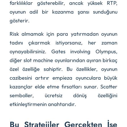
farklılıklar gösterebilir, ancak yüksek RTP,
oyunun adil bir kazanma şansı sunduğunu
gösterir.
Risk almamak için para yatırmadan oyunun
tadını çıkarmak istiyorsanız, her zaman
oynayabilirsiniz. Gates involving Olympus,
diğer slot machine oyunlarından ayıran birkaç
özel özelliğe sahiptir. Bu özellikler, oyunun
cazibesini artırır empieza oyunculara büyük
kazançlar elde etme fırsatları sunar. Scatter
semboller, ücretsiz dönüş özelliğini
etkinleştirmenin anahtarıdır.
Bu Stratejiler Gerçekten İşe