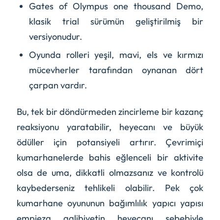
Gates of Olympus one thousand Demo,
klasik trial sürümün geliştirilmiş bir
versiyonudur.
Oyunda rolleri yeşil, mavi, els ve kırmızı
mücevherler tarafından oynanan dört
çarpan vardır.
Bu, tek bir döndürmeden zincirleme bir kazanç
reaksiyonu yaratabilir, heyecanı ve büyük
ödüller için potansiyeli artırır. Çevrimiçi
kumarhanelerde bahis eğlenceli bir aktivite
olsa de uma, dikkatli olmazsanız ve kontrolü
kaybederseniz tehlikeli olabilir. Pek çok
kumarhane oyununun bağımlılık yapıcı yapısı
empieza galibiyetin heyecanı sebebiyle