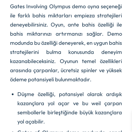
Gates Involving Olympus demo oyna seçeneği
ile farklı bahis miktarları empieza stratejileri
deneyebilirsiniz. Oyun, ante bahis özelliği ile
bahis miktarınızı artırmanızı sağlar. Demo
modunda bu özelliği deneyerek, en uygun bahis
stratejilerini bulma konusunda deneyim
kazanabileceksiniz. Oyunun temel özellikleri
arasında çarpanlar, ücretsiz spinler ve yüksek
ödeme potansiyeli bulunmaktadır.
Düşme özelliği, potansiyel olarak ardışık
kazançlara yol açar ve bu weil çarpan
sembollerle birleştiğinde büyük kazançlara
yol açabilir.