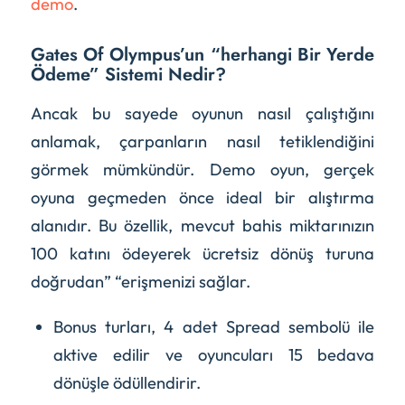
demo
.
Gates Of Olympus’un “herhangi Bir Yerde
Ödeme” Sistemi Nedir?
Ancak bu sayede oyunun nasıl çalıştığını
anlamak, çarpanların nasıl tetiklendiğini
görmek mümkündür. Demo oyun, gerçek
oyuna geçmeden önce ideal bir alıştırma
alanıdır. Bu özellik, mevcut bahis miktarınızın
100 katını ödeyerek ücretsiz dönüş turuna
doğrudan” “erişmenizi sağlar.
Bonus turları, 4 adet Spread sembolü ile
aktive edilir ve oyuncuları 15 bedava
dönüşle ödüllendirir.