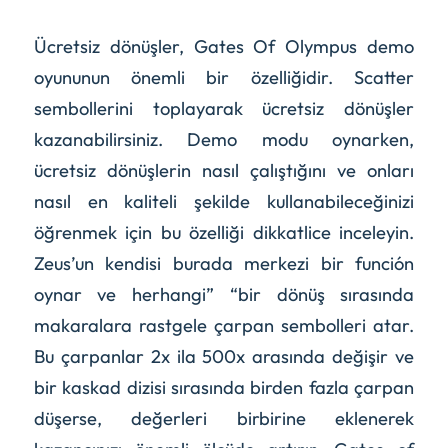
Ücretsiz dönüşler, Gates Of Olympus demo
oyununun önemli bir özelliğidir. Scatter
sembollerini toplayarak ücretsiz dönüşler
kazanabilirsiniz. Demo modu oynarken,
ücretsiz dönüşlerin nasıl çalıştığını ve onları
nasıl en kaliteli şekilde kullanabileceğinizi
öğrenmek için bu özelliği dikkatlice inceleyin.
Zeus’un kendisi burada merkezi bir función
oynar ve herhangi” “bir dönüş sırasında
makaralara rastgele çarpan sembolleri atar.
Bu çarpanlar 2x ila 500x arasında değişir ve
bir kaskad dizisi sırasında birden fazla çarpan
düşerse, değerleri birbirine eklenerek