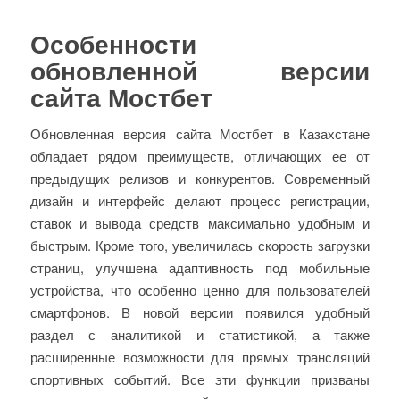
Особенности
обновленной версии
сайта Мостбет
Обновленная версия сайта Мостбет в Казахстане
обладает рядом преимуществ, отличающих ее от
предыдущих релизов и конкурентов. Современный
дизайн и интерфейс делают процесс регистрации,
ставок и вывода средств максимально удобным и
быстрым. Кроме того, увеличилась скорость загрузки
страниц, улучшена адаптивность под мобильные
устройства, что особенно ценно для пользователей
смартфонов. В новой версии появился удобный
раздел с аналитикой и статистикой, а также
расширенные возможности для прямых трансляций
спортивных событий. Все эти функции призваны