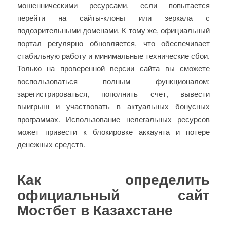
мошенническими ресурсами, если попытается
перейти на сайты-клоны или зеркала с
подозрительными доменами. К тому же, официальный
портал регулярно обновляется, что обеспечивает
стабильную работу и минимальные технические сбои.
Только на проверенной версии сайта вы сможете
воспользоваться полным функционалом:
зарегистрироваться, пополнить счет, вывести
выигрыш и участвовать в актуальных бонусных
программах. Использование нелегальных ресурсов
может привести к блокировке аккаунта и потере
денежных средств.
Как определить
официальный сайт
Мостбет в Казахстане