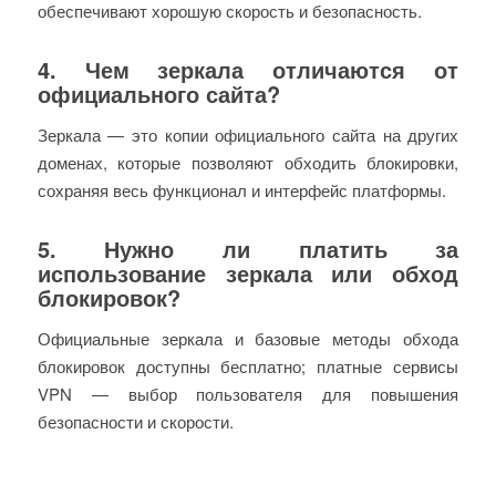
обеспечивают хорошую скорость и безопасность.
4. Чем зеркала отличаются от
официального сайта?
Зеркала — это копии официального сайта на других
доменах, которые позволяют обходить блокировки,
сохраняя весь функционал и интерфейс платформы.
5. Нужно ли платить за
использование зеркала или обход
блокировок?
Официальные зеркала и базовые методы обхода
блокировок доступны бесплатно; платные сервисы
VPN — выбор пользователя для повышения
безопасности и скорости.