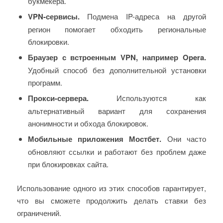
букмекера.
VPN-сервисы.
Подмена IP-адреса на другой
регион помогает обходить региональные
блокировки.
Браузер с встроенным VPN, например Opera.
Удобный способ без дополнительной установки
программ.
Прокси-сервера.
Используются как
альтернативный вариант для сохранения
анонимности и обхода блокировок.
Мобильные приложения Мостбет.
Они часто
обновляют ссылки и работают без проблем даже
при блокировках сайта.
Использование одного из этих способов гарантирует,
что вы сможете продолжить делать ставки без
ограничений.