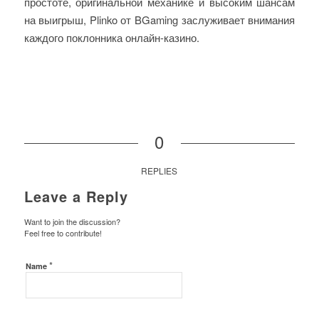
простоте, оригинальной механике и высоким шансам
на выигрыш, Plinko от BGaming заслуживает внимания
каждого поклонника онлайн-казино.
0
REPLIES
Leave a Reply
Want to join the discussion?
Feel free to contribute!
*
Name